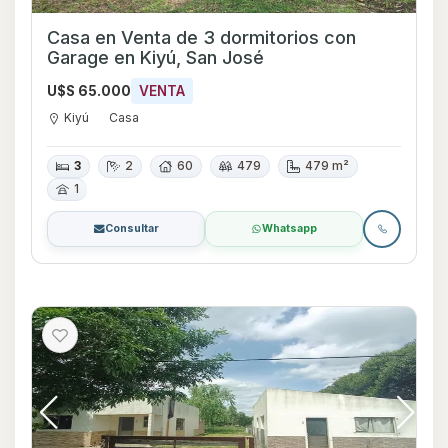
Casa en Venta de 3 dormitorios con
Garage en Kiyú, San José
U$S 65.000
VENTA
Kiyú
Casa
3
2
60
479
479 m²
1
Consultar
Whatsapp