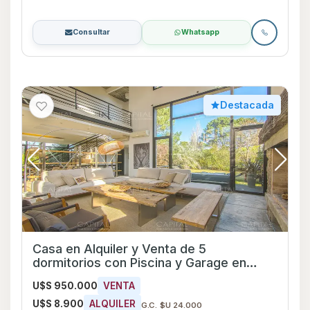
Consultar
Whatsapp
Destacada
Casa en Alquiler y Venta de 5
dormitorios con Piscina y Garage en
Punta del Este, Maldonado
U$S 950.000
VENTA
U$S 8.900
ALQUILER
G.C. $U 24.000