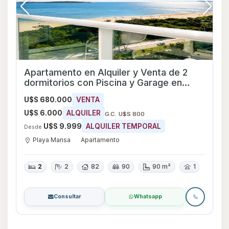
Apartamento en Alquiler y Venta de 2
dormitorios con Piscina y Garage en
Playa Mansa, Maldonado
U$S 680.000
VENTA
U$S 6.000
ALQUILER
G.C. U$S 800
U$S 9.999
ALQUILER TEMPORAL
Desde
Playa Mansa
Apartamento
2
2
82
90
90 m²
1
Consultar
Whatsapp