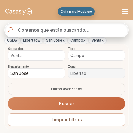
Se actualizaron los resultados. 46 propiedades encontradas.
Guia para Mudarse
Buscador
de
propiedades
×
×
×
×
×
USD
Libertad
San Jose
Campo
Venta
Operación
Tipo
Departamento
Zona
Filtros avanzados
Buscar
Limpiar filtros