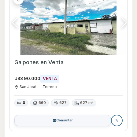
Galpones en Venta
U$S 90.000
VENTA
San José
Terreno
0
660
627
627 m²
Consultar