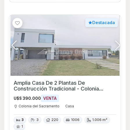
Destacada
Amplia Casa De 2 Plantas De
Construcción Tradicional - Colonia
Ref:6195
U$S 390.000
VENTA
Colonia del Sacramento
Casa
3
3
220
1006
1.006 m²
1