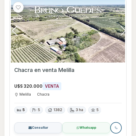
Chacra en venta Melilla
U$S 320.000
VENTA
Melilla
Chacra
5
5
1382
3 ha
5
Consultar
Whatsapp