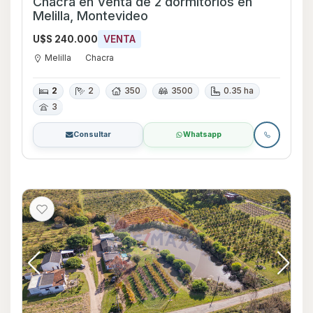
Chacra en Venta de 2 dormitorios en
Melilla, Montevideo
U$S 240.000
VENTA
Melilla
Chacra
2
2
350
3500
0.35 ha
3
Consultar
Whatsapp