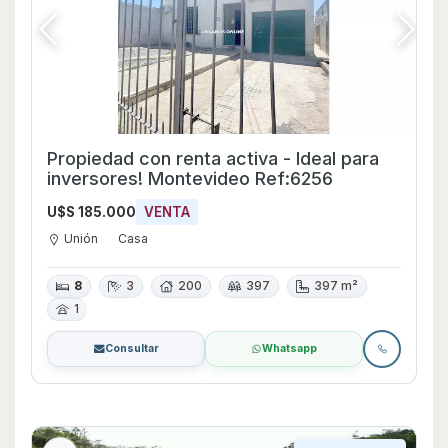
Propiedad con renta activa - Ideal para
inversores! Montevideo Ref:6256
U$S 185.000
VENTA
Unión
Casa
8
3
200
397
397 m²
1
Consultar
Whatsapp