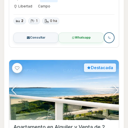
Libertad
Campo
2
1
0 ha
Consultar
Whatsapp
Destacada
Apartamento en Alquiler y Venta de 2