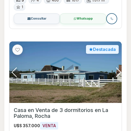
5
4
400
1017
1.017 m²
1
Consultar
Whatsapp
Destacada
Casa en Venta de 3 dormitorios en La
Paloma, Rocha
U$S 357.000
VENTA