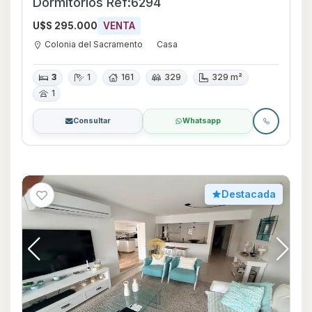
Dormitorios Ref:6294
U$S 295.000
VENTA
Colonia del Sacramento
Casa
3
1
161
329
329 m²
1
Consultar
Whatsapp
Destacada