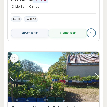
U$S 350.000
VENTA
Melilla
Campo
0
0 ha
Consultar
Whatsapp