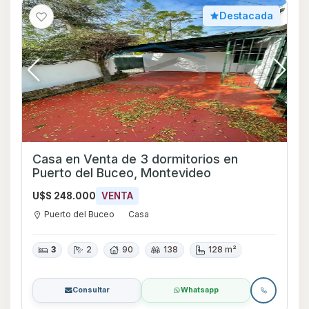
Destacada
Casa en Venta de 3 dormitorios en
Puerto del Buceo, Montevideo
U$S 248.000
VENTA
Puerto del Buceo
Casa
3
2
90
138
128 m²
Consultar
Whatsapp