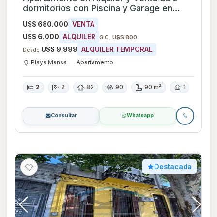
dormitorios con Piscina y Garage en
Playa Mansa, Maldonado
U$S 680.000
VENTA
U$S 6.000
ALQUILER
G.C. U$S 800
U$S 9.999
ALQUILER TEMPORAL
Desde
Playa Mansa
Apartamento
2
2
82
90
90 m²
1
Consultar
Whatsapp
Destacada