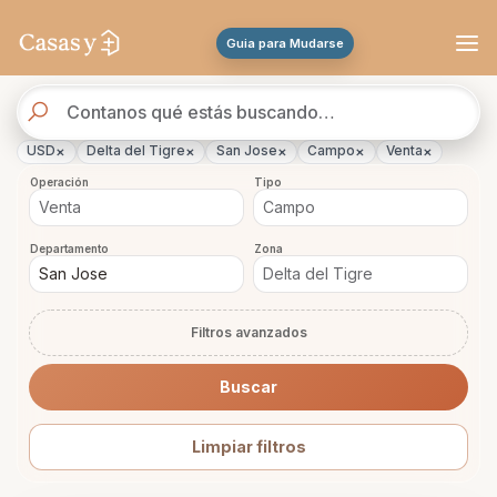
Se actualizaron los resultados. 45 propiedades encontradas.
Guia para Mudarse
Buscador
de
propiedades
×
×
×
×
×
USD
Delta del Tigre
San Jose
Campo
Venta
Operación
Tipo
Departamento
Zona
Filtros avanzados
Buscar
Limpiar filtros