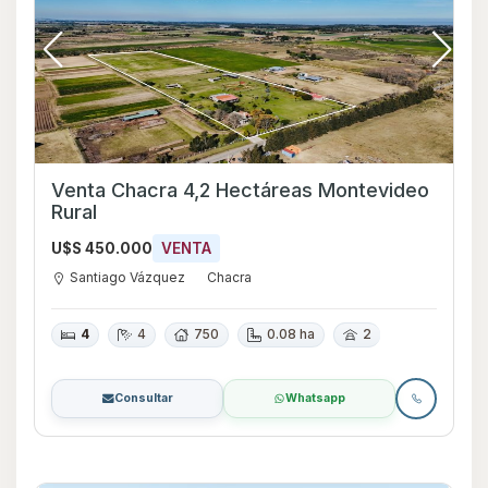
Venta Chacra 4,2 Hectáreas Montevideo
Rural
U$S 450.000
VENTA
Santiago Vázquez
Chacra
4
4
750
0.08 ha
2
Consultar
Whatsapp