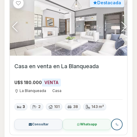
Destacada
Casa en venta en La Blanqueada
U$S 180.000
VENTA
La Blanqueada
Casa
3
2
101
38
143 m²
Consultar
Whatsapp