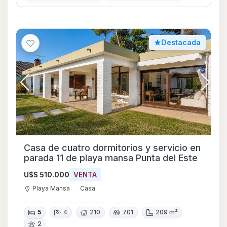
Destacada
Casa de cuatro dormitorios y servicio en
parada 11 de playa mansa Punta del Este
U$S 510.000
VENTA
Playa Mansa
Casa
5
4
210
701
209 m²
2