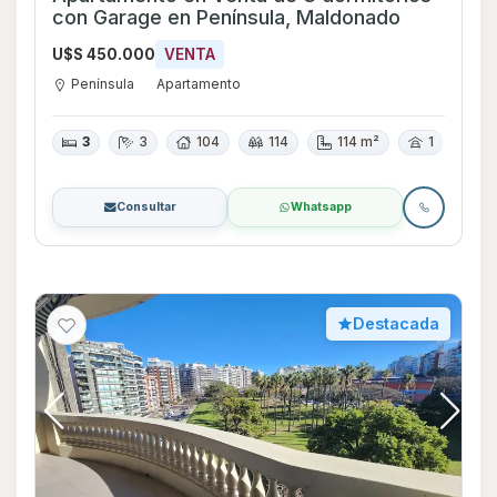
con Garage en Península, Maldonado
U$S 450.000
VENTA
Península
Apartamento
3
3
104
114
114 m²
1
Consultar
Whatsapp
Destacada