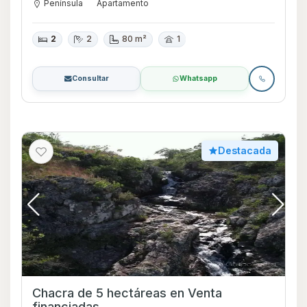
Península
Apartamento
2
2
80 m²
1
Consultar
Whatsapp
Destacada
Chacra de 5 hectáreas en Venta
financiadas