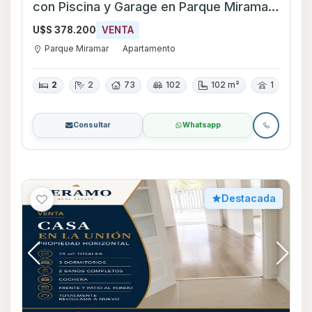
con Piscina y Garage en Parque Miramar,
Canelones
U$S 378.200
VENTA
Parque Miramar
Apartamento
2
2
73
102
102 m²
1
Consultar
Whatsapp
Destacada