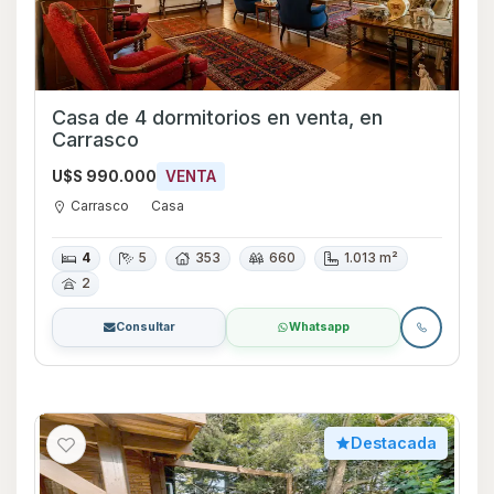
Casa de 4 dormitorios en venta, en
Carrasco
U$S 990.000
VENTA
Carrasco
Casa
4
5
353
660
1.013 m²
2
Consultar
Whatsapp
Destacada