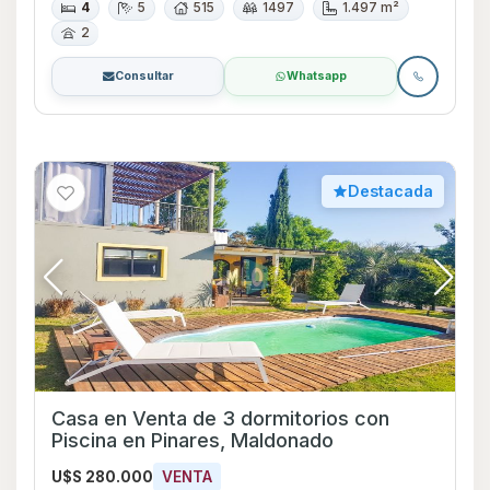
4
5
515
1497
1.497 m²
2
Consultar
Whatsapp
Destacada
Casa en Venta de 3 dormitorios con
Piscina en Pinares, Maldonado
U$S 280.000
VENTA