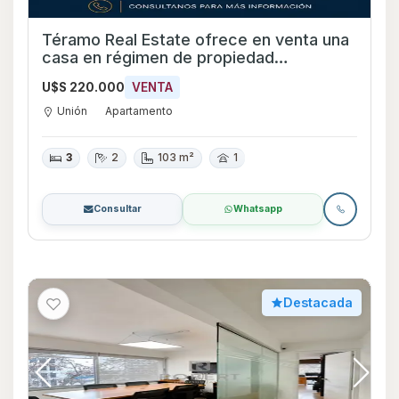
Téramo Real Estate ofrece en venta una
casa en régimen de propiedad
horizontal, ubicada en el barrio La Unión,
U$S 220.000
VENTA
sobre la calle Dionisio López y a pocos
metros de Av. Italia.
Unión
Apartamento
3
2
103 m²
1
Consultar
Whatsapp
Destacada