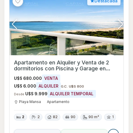
Destacada
Apartamento en Alquiler y Venta de 2
dormitorios con Piscina y Garage en
Playa Mansa, Maldonado
U$S 680.000
VENTA
U$S 6.000
ALQUILER
G.C. U$S 800
U$S 9.999
ALQUILER TEMPORAL
Desde
Playa Mansa
Apartamento
2
2
82
90
90 m²
1