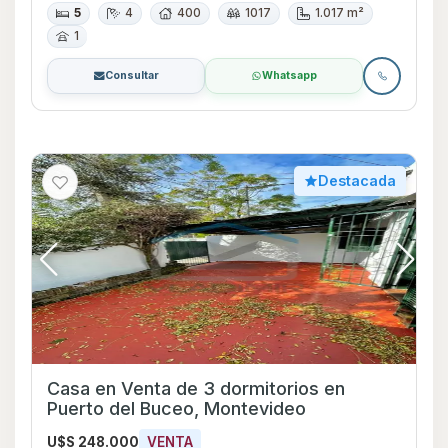
5
4
400
1017
1.017 m²
1
Consultar
Whatsapp
Destacada
Casa en Venta de 3 dormitorios en
Puerto del Buceo, Montevideo
U$S 248.000
VENTA