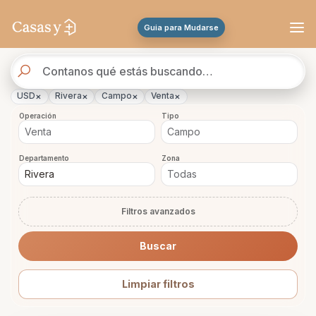
Se actualizaron los resultados. 47 propiedades encontradas.
Guia para Mudarse
Buscador
de
propiedades
×
×
×
×
USD
Rivera
Campo
Venta
Operación
Tipo
Departamento
Zona
Filtros avanzados
Buscar
Limpiar filtros