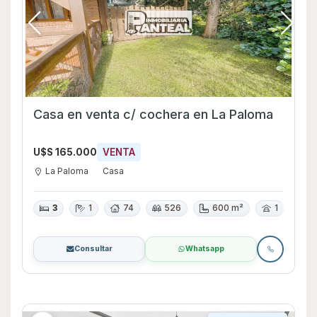
Casa en venta c/ cochera en La Paloma
U$S 165.000
VENTA
La Paloma
Casa
3
1
74
526
600 m²
1
Consultar
Whatsapp