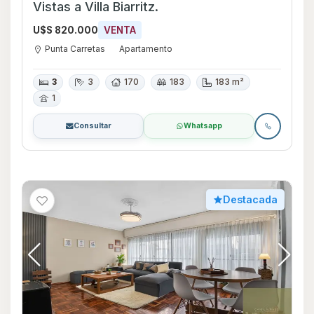
Vistas a Villa Biarritz.
U$S 820.000
VENTA
Punta Carretas
Apartamento
3
3
170
183
183 m²
1
Consultar
Whatsapp
Destacada