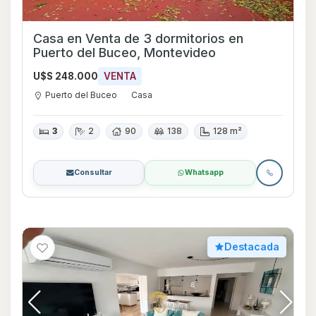
Casa en Venta de 3 dormitorios en
Puerto del Buceo, Montevideo
U$S 248.000
VENTA
Puerto del Buceo
Casa
3
2
90
138
128 m²
Consultar
Whatsapp
Destacada