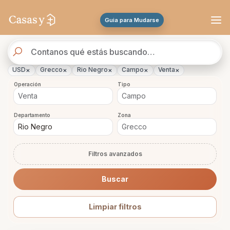
Se actualizaron los resultados. 47 propiedades encontradas.
Guia para Mudarse
Buscador
de
propiedades
×
×
×
×
×
USD
Grecco
Rio Negro
Campo
Venta
Operación
Tipo
Departamento
Zona
Filtros avanzados
Buscar
Limpiar filtros