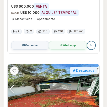
Maldonado
U$S 600.000
VENTA
U$S 10.000
ALQUILER TEMPORAL
Desde
Manantiales
Apartamento
2
2
100
126
126 m²
Consultar
Whatsapp
Destacada