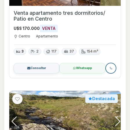
Venta apartamento tres dormitorios/
Patio en Centro
U$S 170.000
VENTA
Centro
Apartamento
3
2
117
37
154 m²
Consultar
Whatsapp
Destacada