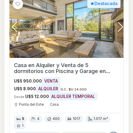
Destacada
Casa en Alquiler y Venta de 5
dormitorios con Piscina y Garage en
Punta del Este, Maldonado
U$S 950.000
VENTA
U$S 8.900
ALQUILER
G.C. $U 24.000
U$S 12.000
ALQUILER TEMPORAL
Desde
Punta del Este
Casa
5
4
400
1017
1.017 m²
1