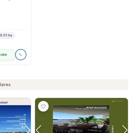
0.01 ha
sapp
lares