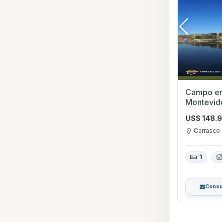
Campo en Venta
Montevid
U$S 148.
Carrasco
1
Consu