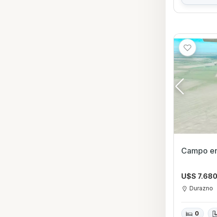
Campo en
U$S 7.68
Durazno
0