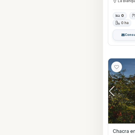
La Blanq
0
0 ha
Consu
Chacra en Venta e