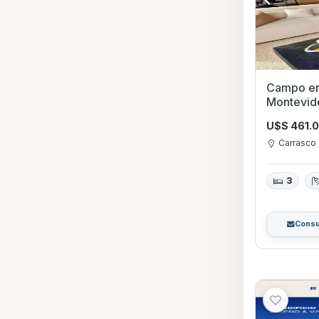
Campo en Venta
Montevid
U$S 461.
Carrasco
3
Consu