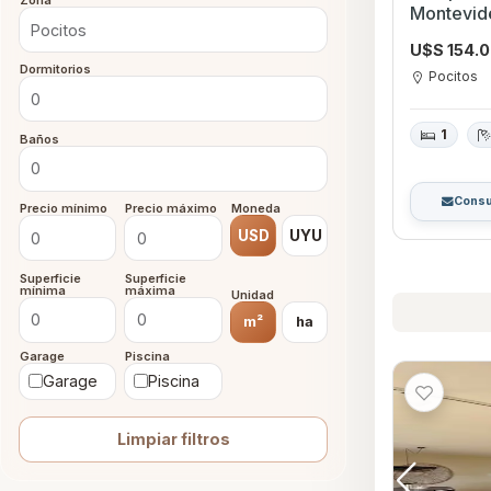
Zona
Montevid
U$S 154.
Dormitorios
Pocitos
1
Baños
Consu
Precio mínimo
Precio máximo
Moneda
USD
UYU
Superficie
Superficie
mínima
máxima
Unidad
m²
ha
Garage
Piscina
Garage
Piscina
Limpiar filtros