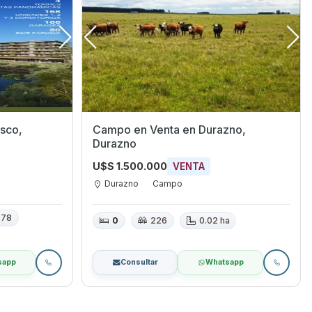
Campo en Venta en Durazno,
Durazno
U$S 1.500.000
VENTA
Durazno
Campo
78
0
226
0.02 ha
sapp
Consultar
Whatsapp