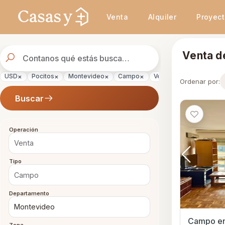
Se actualizaron los resultados. 46 propiedades encontradas.
Venta
Alquiler
Proyec
Buscador
Venta d
de
propiedades
×
×
×
×
×
USD
Pocitos
Montevideo
Campo
Venta
Ordenar por:
Buscar
Operación
Tipo
Departamento
Campo en Vent