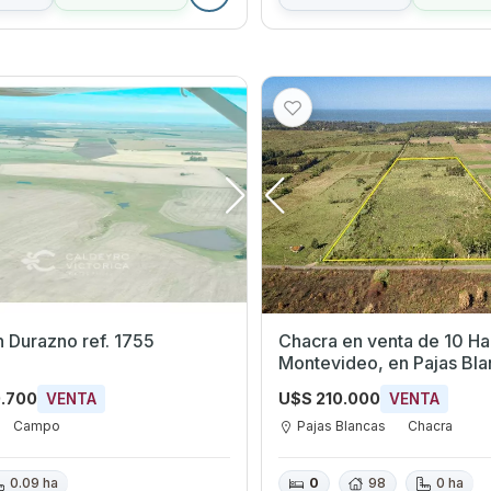
 Durazno ref. 1755
Chacra en venta de 10 Ha, en
Montevideo, en Pajas Bla
0.700
U$S 210.000
VENTA
VENTA
Campo
Pajas Blancas
Chacra
0.09 ha
0
98
0 ha