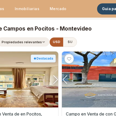
tos
Inmobiliarias
Mercado
Guia p
e Campos en Pocitos - Montevideo
Propiedades relevantes
USD
$U
Destacada
a de en Pocitos,
Campo en Venta de con Garage en