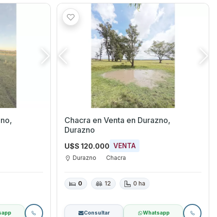
Chacra en Venta en Durazno,
Durazno
U$S 120.000
VENTA
Durazno
Chacra
0
12
0 ha
sapp
Consultar
Whatsapp