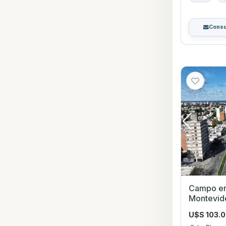
Consu
Campo en Venta en 
Montevid
U$S 103.