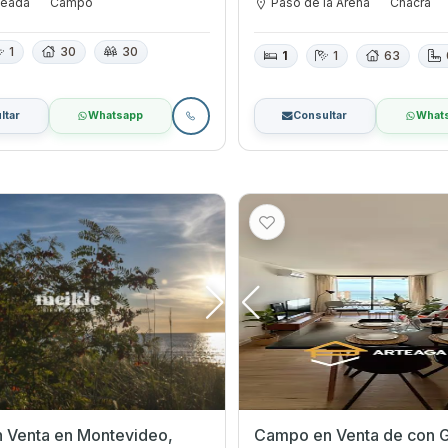
ueada
Campo
Paso de la Arena
Chacra
1
30
30
1
1
63
ltar
Whatsapp
Consultar
What
n Montevideo,
Campo en Venta de con Garage en