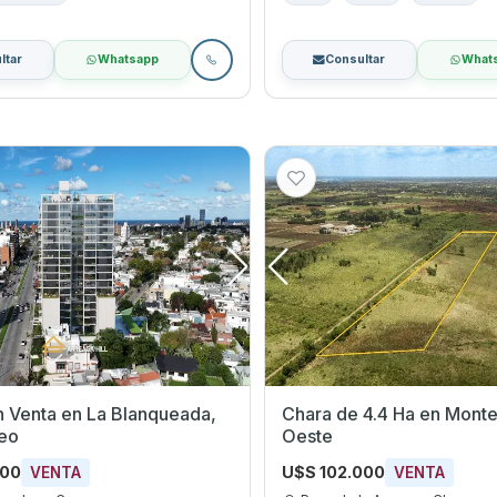
ltar
Whatsapp
Consultar
What
La Blanqueada,
Chara de 4.4 Ha en Mont
eo
Oeste
000
U$S 102.000
VENTA
VENTA