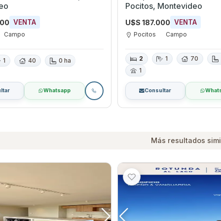
eo
Pocitos, Montevideo
000
U$S 187.000
VENTA
VENTA
Campo
Pocitos
Campo
2
1
70
1
40
0 ha
1
ltar
Whatsapp
Consultar
What
Más resultados simi