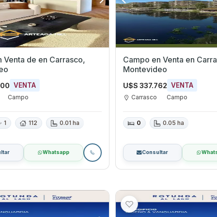
 de en Carrasco,
Campo en Venta en Carrasco,
eo
Montevideo
000
U$S 337.762
VENTA
VENTA
Campo
Carrasco
Campo
1
112
0.01 ha
0
0.05 ha
ltar
Whatsapp
Consultar
What