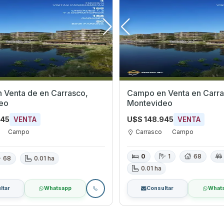
 de en Carrasco,
Campo en Venta en Carrasco,
eo
Montevideo
945
U$S 148.945
VENTA
VENTA
Campo
Carrasco
Campo
0
1
68
68
0.01 ha
0.01 ha
ltar
Whatsapp
Consultar
What