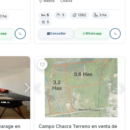
Melilla
Chacra
5
5
1382
3 ha
0 ha
5
sapp
Consultar
Whatsapp
Campo Chacra Terreno en venta de