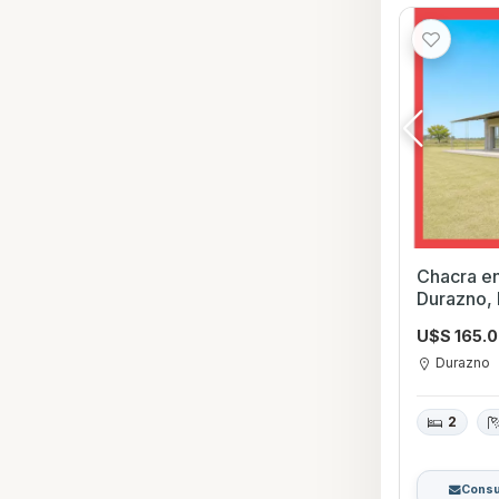
Chacra en 
Durazno,
U$S 165.
Durazno
2
Consu