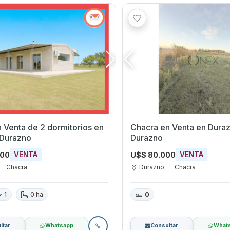
Venta de 2 dormitorios en
Chacra en Venta en Durazno,
 Durazno
Durazno
000
U$S 80.000
VENTA
VENTA
Chacra
Durazno
Chacra
1
0 ha
0
ltar
Whatsapp
Consultar
What