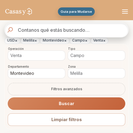
Se actualizaron los resultados. 46 propiedades encontradas.
Guia para Mudarse
Buscador
de
propiedades
×
×
×
×
×
USD
Melilla
Montevideo
Campo
Venta
Operación
Tipo
Departamento
Zona
Filtros avanzados
Buscar
Limpiar filtros