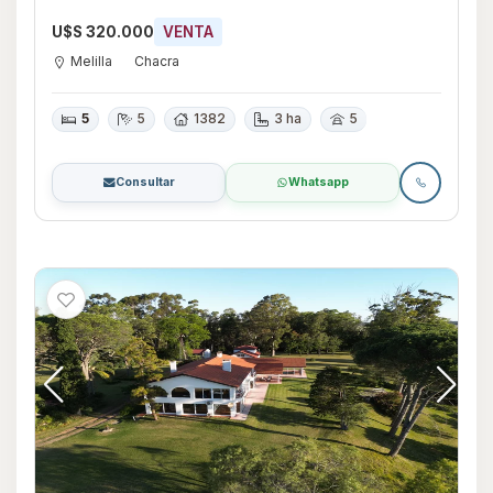
U$S 320.000
VENTA
Melilla
Chacra
5
5
1382
3 ha
5
Consultar
Whatsapp