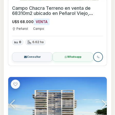
Campo Chacra Terreno en venta de
68310m2 ubicado en Peñarol Viejo,
Mendoza
U$S 68.000
VENTA
Peñarol
Campo
0
6.62 ha
Consultar
Whatsapp