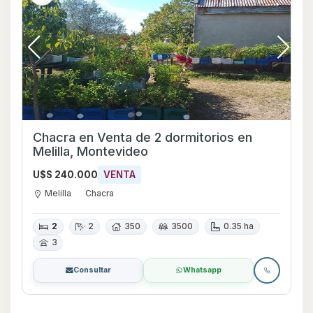
Chacra en Venta de 2 dormitorios en
Melilla, Montevideo
U$S 240.000
VENTA
Melilla
Chacra
2
2
350
3500
0.35 ha
3
Consultar
Whatsapp