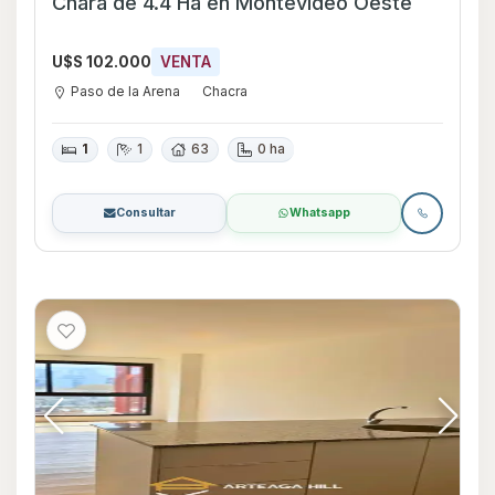
Chara de 4.4 Ha en Montevideo Oeste
U$S 102.000
VENTA
Paso de la Arena
Chacra
1
1
63
0 ha
Consultar
Whatsapp