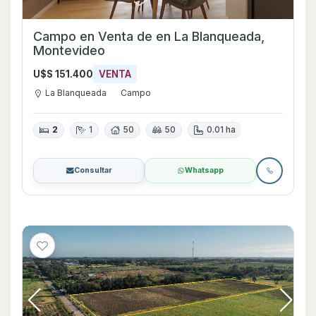
Campo en Venta de en La Blanqueada,
Montevideo
U$S 151.400
VENTA
La Blanqueada
Campo
2
1
50
50
0.01 ha
Consultar
Whatsapp