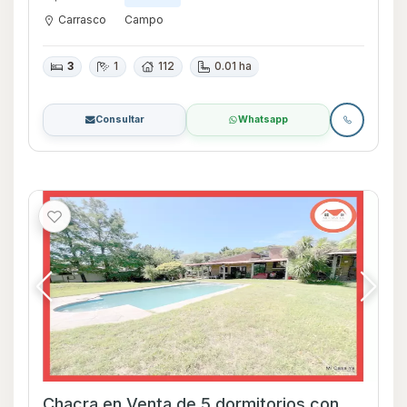
Carrasco
Campo
3
1
112
0.01 ha
Consultar
Whatsapp
Chacra en Venta de 5 dormitorios con