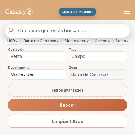
Se actualizaron los resultados. 46 propiedades encontradas.
Guia para Mudarse
Buscador
de
propiedades
×
×
×
×
×
USD
Barra de Carrasco
Montevideo
Campo
Venta
Operación
Tipo
Departamento
Zona
Filtros avanzados
Buscar
Limpiar filtros