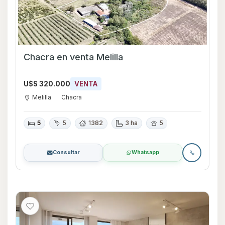
Chacra en venta Melilla
U$S 320.000
VENTA
Melilla
Chacra
5
5
1382
3 ha
5
Consultar
Whatsapp