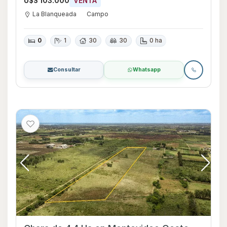
U$S 103.000
VENTA
La Blanqueada
Campo
0
1
30
30
0 ha
Consultar
Whatsapp