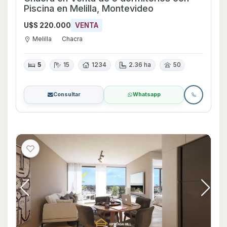
Piscina en Melilla, Montevideo
U$S 220.000
VENTA
Melilla
Chacra
5
15
1234
2.36 ha
50
Consultar
Whatsapp