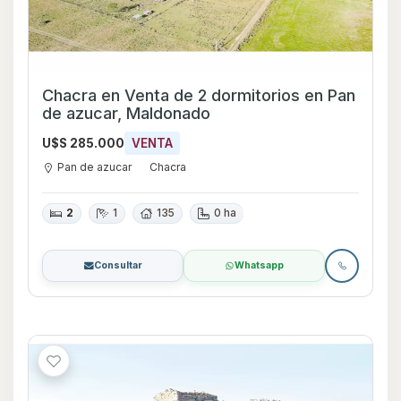
Chacra en Venta de 2 dormitorios en Pan
de azucar, Maldonado
U$S 285.000
VENTA
Pan de azucar
Chacra
2
1
135
0 ha
Consultar
Whatsapp