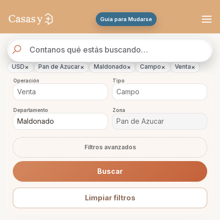
Se actualizaron los resultados. 288 propiedades encontradas.
Guia para Mudarse
Buscador
de
propiedades
×
×
×
×
×
USD
Pan de Azucar
Maldonado
Campo
Venta
Operación
Tipo
Departamento
Zona
Filtros avanzados
Buscar
Limpiar filtros