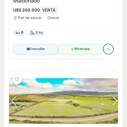
Maldonado
U$S 200.000
VENTA
Pan de azucar
Chacra
0
0 ha
Consultar
Whatsapp