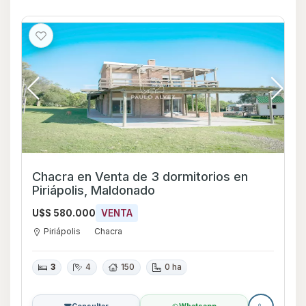
Chacra en Venta de 3 dormitorios en
Piriápolis, Maldonado
U$S 580.000
VENTA
Piriápolis
Chacra
3
4
150
0 ha