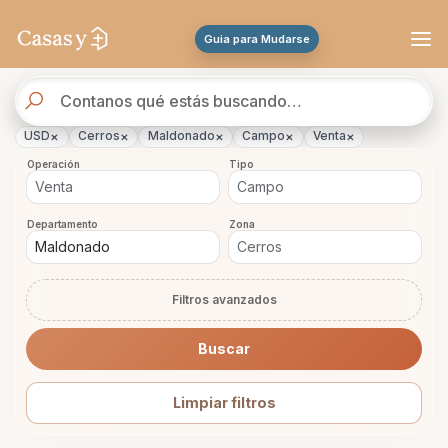
Se actualizaron los resultados. 45 propiedades encontradas.
Guia para Mudarse
Buscador
de
propiedades
×
×
×
×
×
USD
Cerros
Maldonado
Campo
Venta
Operación
Tipo
Departamento
Zona
Filtros avanzados
Buscar
Limpiar filtros