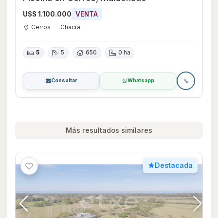
U$S 1.100.000
VENTA
Cerros
Chacra
5
5
650
0 ha
Consultar
Whatsapp
Más resultados similares
Destacada