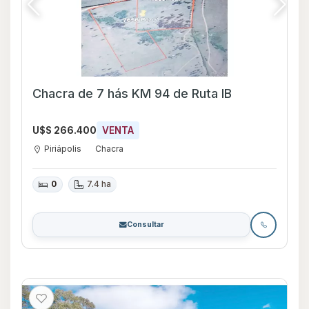
Chacra de 7 hás KM 94 de Ruta IB
U$S 266.400
VENTA
Piriápolis
Chacra
0
7.4 ha
Consultar