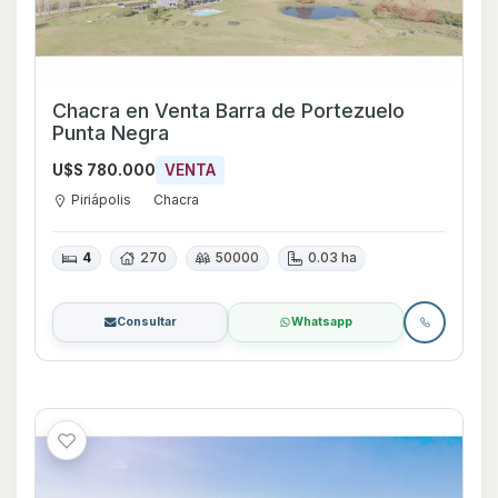
Chacra en Venta Barra de Portezuelo
Punta Negra
U$S 780.000
VENTA
Piriápolis
Chacra
4
270
50000
0.03 ha
Consultar
Whatsapp