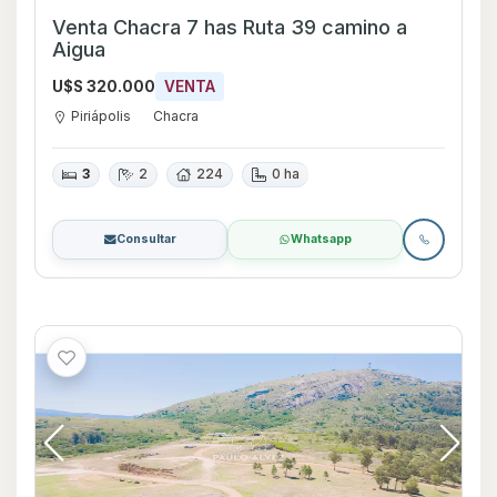
Venta Chacra 7 has Ruta 39 camino a
Aigua
U$S 320.000
VENTA
Piriápolis
Chacra
3
2
224
0 ha
Consultar
Whatsapp