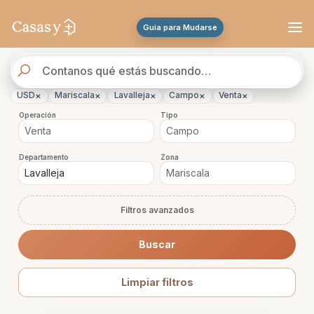
Se actualizaron los resultados. 45 propiedades encontradas.
Guia para Mudarse
Buscador
de
propiedades
×
×
×
×
×
USD
Mariscala
Lavalleja
Campo
Venta
Operación
Tipo
Departamento
Zona
Filtros avanzados
Buscar
Limpiar filtros