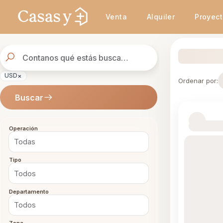
Venta
Alquiler
Proyec
Buscador
de
propiedades
×
USD
Ordenar por:
Buscar
Operación
Tipo
Departamento