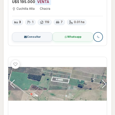
U$S 195.000
VENTA
Cuchilla Alta
Chacra
3
1
119
7
0.01 ha
Consultar
Whatsapp