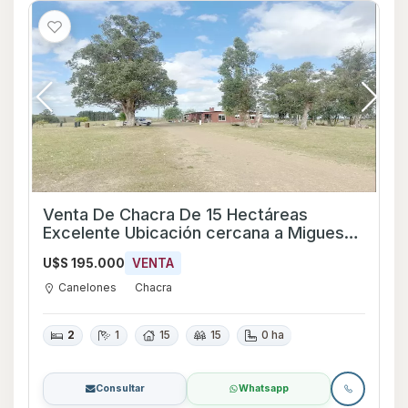
Venta De Chacra De 15 Hectáreas
Excelente Ubicación cercana a Migues
Ref: 12433
U$S 195.000
VENTA
Canelones
Chacra
2
1
15
15
0 ha
Consultar
Whatsapp