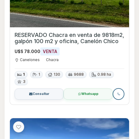
RESERVADO Chacra en venta de 9818m2,
galpón 100 m2 y oficina, Canelón Chico
U$S 78.000
VENTA
Canelones
Chacra
1
1
130
9688
0.98 ha
3
Consultar
Whatsapp