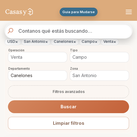
Se actualizaron los resultados. 288 propiedades encontradas.
Guia para Mudarse
Buscador
de
propiedades
×
×
×
×
×
USD
San Antonio
Canelones
Campo
Venta
Operación
Tipo
Departamento
Zona
Filtros avanzados
Buscar
Limpiar filtros