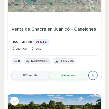
Venta de Chacra en Juanicó - Canelones
U$S 160.000
VENTA
Juanico
Chacra
0
1413220000
141322 ha
Consultar
Whatsapp