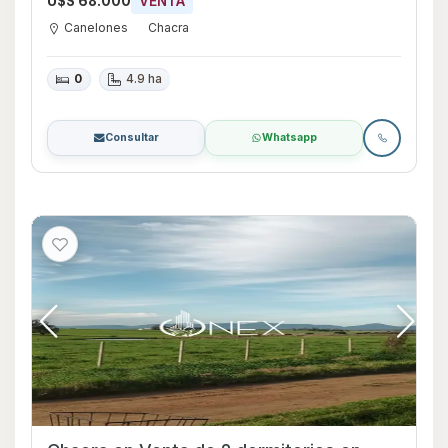
U$S 68.000
VENTA
Canelones
Chacra
0
4.9 ha
Consultar
Whatsapp