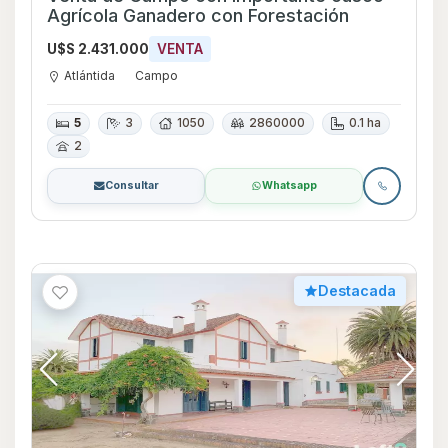
Agrícola Ganadero con Forestación
U$S 2.431.000
VENTA
Atlántida
Campo
5
3
1050
2860000
0.1 ha
2
Consultar
Whatsapp
Destacada