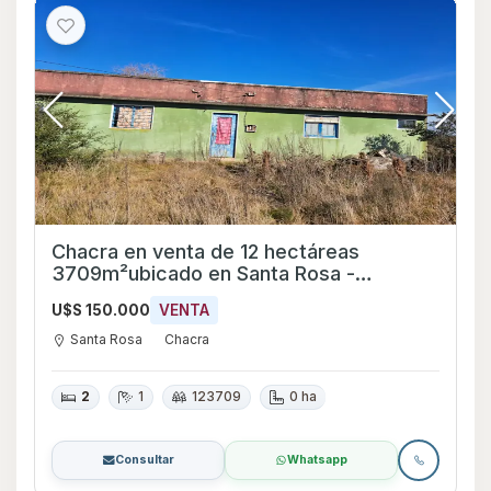
Chacra en venta de 12 hectáreas
3709m²ubicado en Santa Rosa -
Canelones
U$S 150.000
VENTA
Santa Rosa
Chacra
2
1
123709
0 ha
Consultar
Whatsapp