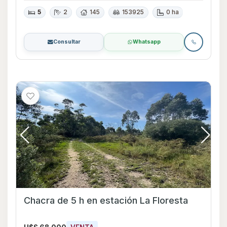
5
2
145
153925
0 ha
Consultar
Whatsapp
Chacra de 5 h en estación La Floresta