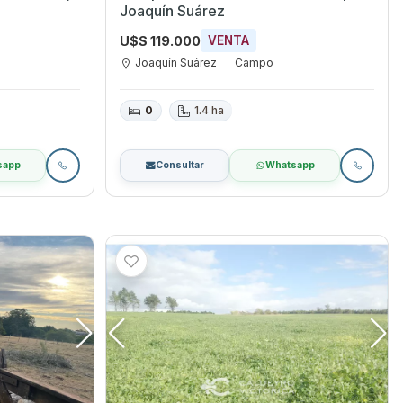
Joaquín Suárez
U$S 119.000
VENTA
Joaquín Suárez
Campo
0
1.4 ha
sapp
Consultar
Whatsapp