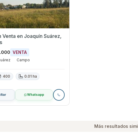
Joaquín Suárez,
s
0.000
VENTA
Suárez
Campo
400
0.01 ha
ltar
Whatsapp
Más resultados simi