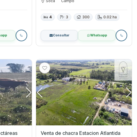
Soca
Campo
4
3
300
0.02 ha
sapp
Consultar
Whatsapp
ctáreas
Venta de chacra Estacion Atlantida