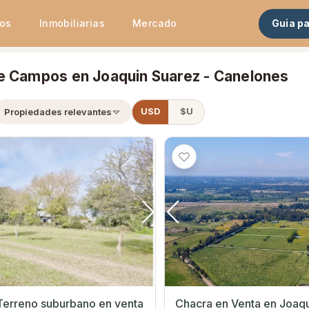
tos
Inmobiliarias
Mercado
Guia p
e Campos en Joaquin Suarez - Canelones
Propiedades relevantes
USD
$U
Terreno suburbano en venta
Chacra en Venta en Joaquín Suárez,