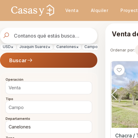
Se actualizaron los resultados. 47 propiedades encontradas.
Venta
Alquiler
Proyec
Buscador
Venta d
de
propiedades
×
×
×
×
×
USD
Joaquin Suarez
Canelones
Campo
Venta
Ordenar por:
Buscar
Operación
Tipo
Departamento
Chacra / 