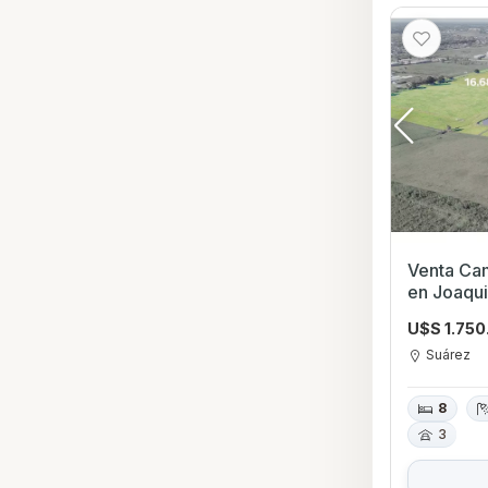
Venta Ca
en Joaqui
U$S 1.750
Suárez
8
3