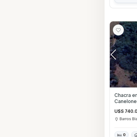
Chacra en Venta en 
Canelone
U$S 740.
Barros Bl
0