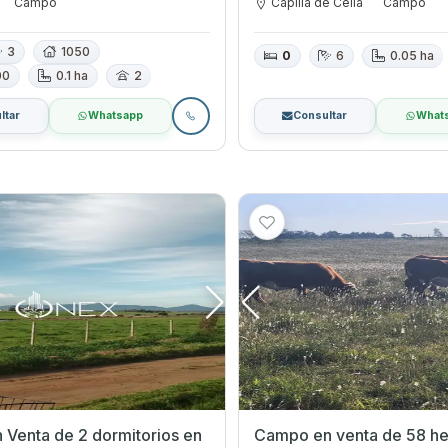
Campo
Capilla de Cella
Campo
3
1050
0
6
0.05 ha
00
0.1 ha
2
ltar
Whatsapp
Consultar
What
Venta de 2 dormitorios en
Campo en venta de 58 he