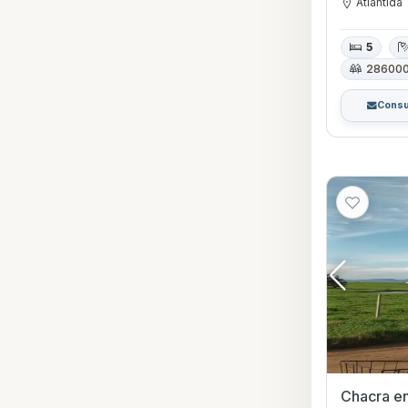
Atlántida
5
28600
Consu
Chacra en 