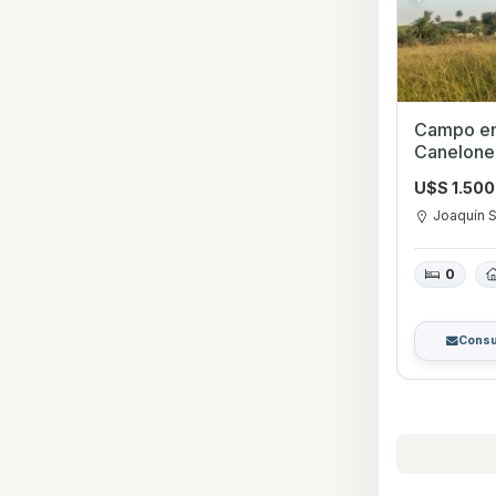
Campo en Venta en 
Canelone
U$S 1.50
Joaquín 
0
Consu