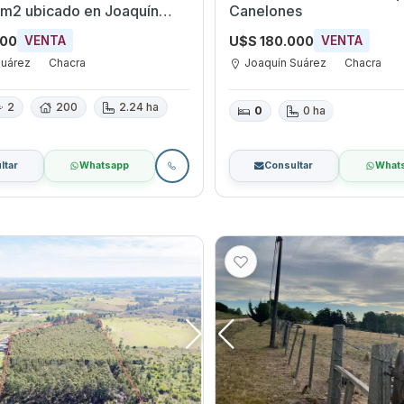
m2 ubicado en Joaquín
Canelones
000
U$S 180.000
VENTA
VENTA
Suárez
Chacra
Joaquín Suárez
Chacra
2
200
2.24 ha
0
0 ha
ltar
Whatsapp
Consultar
What