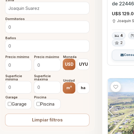
Zona
de 22446
Suárez
U$S 129.
Dormitorios
Joaquín 
4
Baños
2
Consu
Precio mínimo
Precio máximo
Moneda
USD
UYU
Superficie
Superficie
mínima
máxima
Unidad
m²
ha
Garage
Piscina
Garage
Piscina
Limpiar filtros