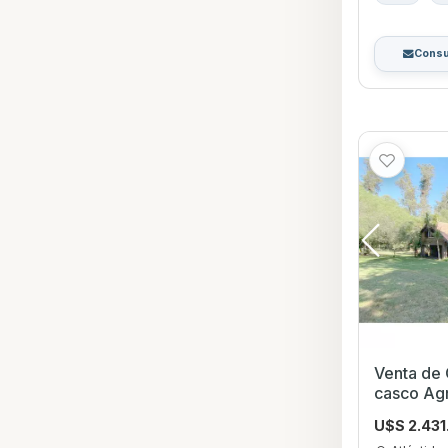
Consu
Venta de
casco Ag
Forestaci
U$S 2.431