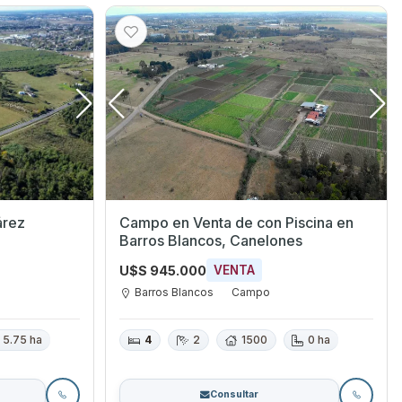
árez
Campo en Venta de con Piscina en
Barros Blancos, Canelones
U$S 945.000
VENTA
Barros Blancos
Campo
5.75 ha
4
2
1500
0 ha
Consultar