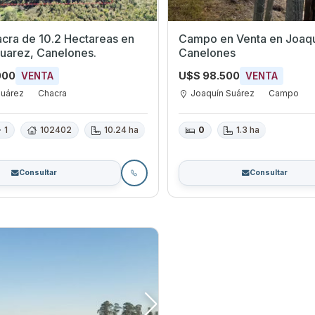
cra de 10.2 Hectareas en
Campo en Venta en Joaquín Suárez,
uarez, Canelones.
Canelones
000
U$S 98.500
VENTA
VENTA
Suárez
Chacra
Joaquín Suárez
Campo
1
102402
10.24 ha
0
1.3 ha
Consultar
Consultar