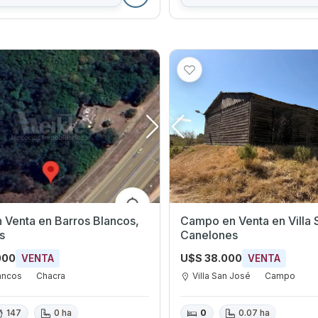
Barros Blancos,
Campo en Venta en Villa San José,
s
Canelones
000
U$S 38.000
VENTA
VENTA
ancos
Chacra
Villa San José
Campo
147
0 ha
0
0.07 ha