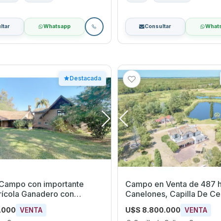
ltar
Whatsapp
Consultar
What
Destacada
 Campo con importante
Campo en Venta de 487 h
rícola Ganadero con
Canelones, Capilla De Ce
ón
Ruta 9
.000
U$S 8.800.000
VENTA
VENTA