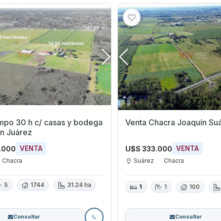
mpo 30 h c/ casas y bodega
Venta Chacra Joaquín Su
n Juárez
.000
U$S 333.000
VENTA
VENTA
Chacra
Suárez
Chacra
5
1744
31.24 ha
1
1
100
Consultar
Consultar