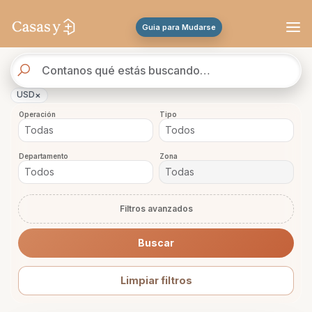
Guia para Mudarse
Buscador
de
propiedades
×
USD
Operación
Tipo
Departamento
Zona
Filtros avanzados
Buscar
Limpiar filtros