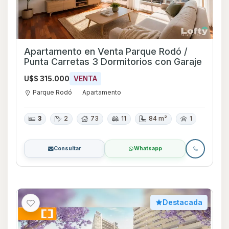
Apartamento en Venta Parque Rodó /
Punta Carretas 3 Dormitorios con Garaje
U$S 315.000
VENTA
Parque Rodó
Apartamento
3
2
73
11
84 m²
1
Consultar
Whatsapp
Destacada