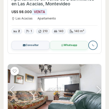
en Las Acacias, Montevideo
U$S 98.000
VENTA
Las Acacias
Apartamento
2
1
210
140
140 m²
Consultar
Whatsapp