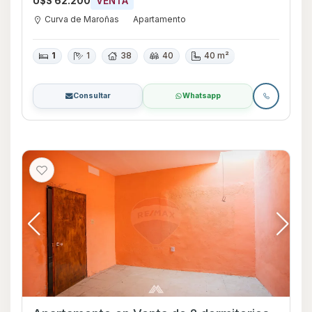
U$S 62.200
VENTA
Curva de Maroñas
Apartamento
1
1
38
40
40 m²
Consultar
Whatsapp