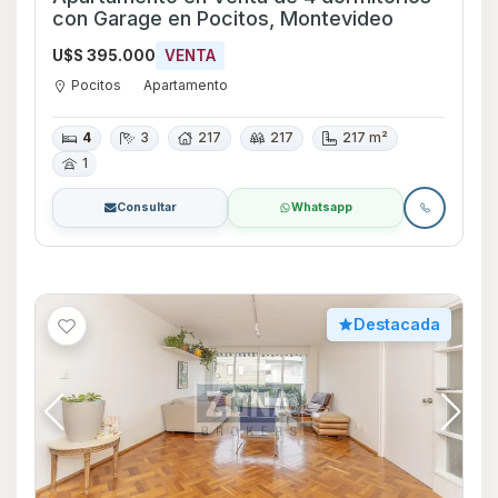
con Garage en Pocitos, Montevideo
U$S 395.000
VENTA
Pocitos
Apartamento
4
3
217
217
217 m²
1
Consultar
Whatsapp
Destacada