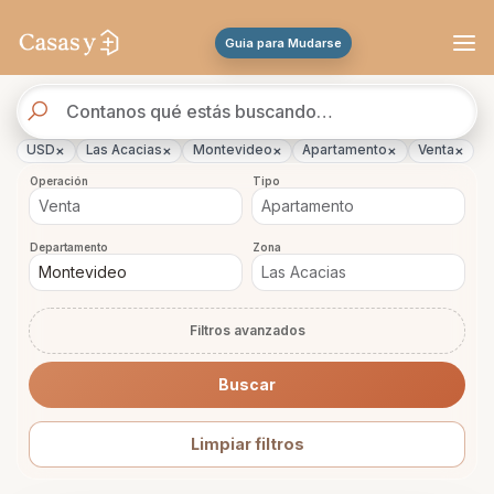
Se actualizaron los resultados. 46 propiedades encontradas.
Guia para Mudarse
Buscador
de
propiedades
×
×
×
×
×
USD
Las Acacias
Montevideo
Apartamento
Venta
Operación
Tipo
Departamento
Zona
Filtros avanzados
Buscar
Limpiar filtros