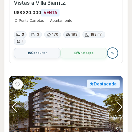
Vistas a Villa Biarritz.
U$S 820.000
VENTA
Punta Carretas
Apartamento
3
3
170
183
183 m²
1
Consultar
Whatsapp
Destacada