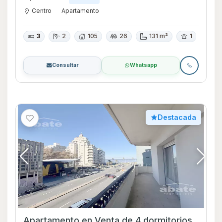
Centro
Apartamento
3
2
105
26
131 m²
1
Consultar
Whatsapp
Destacada
Apartamento en Venta de 4 dormitorios