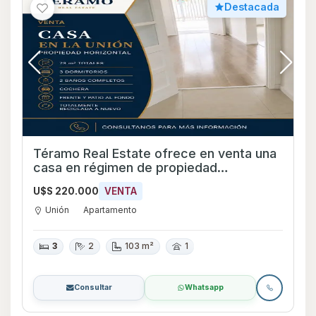
Destacada
Téramo Real Estate ofrece en venta una
casa en régimen de propiedad
horizontal, ubicada en el barrio La Unión,
U$S 220.000
VENTA
sobre la calle Dionisio López y a pocos
metros de Av. Italia.
Unión
Apartamento
3
2
103 m²
1
Consultar
Whatsapp