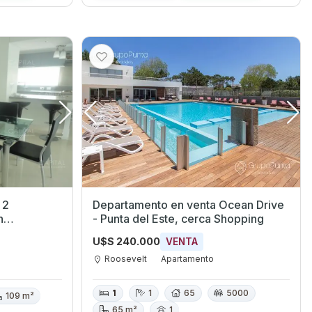
 2
Departamento en venta Ocean Drive
- Punta del Este, cerca Shopping
U$S 240.000
VENTA
Roosevelt
Apartamento
1
1
65
5000
109 m²
65 m²
1