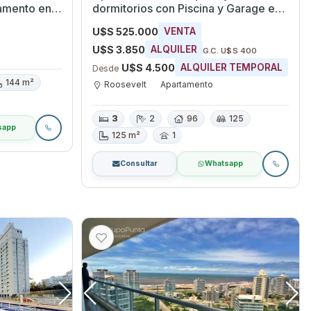
amento en
dormitorios con Piscina y Garage en
Roosevelt, Maldonado
U$S 525.000
VENTA
U$S 3.850
ALQUILER
G.C. U$S 400
U$S 4.500
ALQUILER TEMPORAL
Desde
144 m²
Roosevelt
Apartamento
3
2
96
125
sapp
125 m²
1
Consultar
Whatsapp