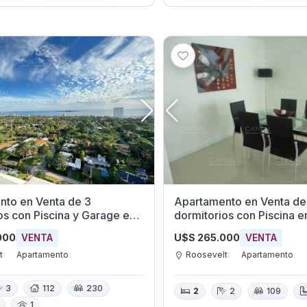
nto en Venta de 3
Apartamento en Venta de
os con Piscina y Garage en
dormitorios con Piscina en
t, Maldonado
Roosevelt, Maldonado
000
U$S 265.000
VENTA
VENTA
t
Apartamento
Roosevelt
Apartamento
3
112
230
2
2
109
1