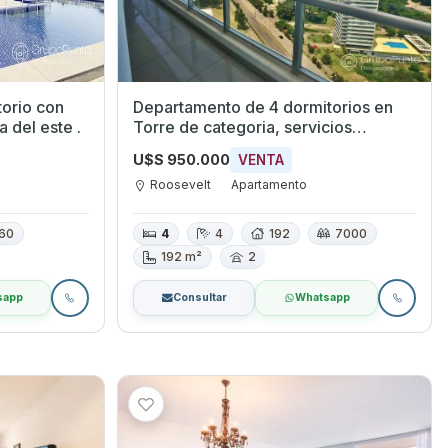
orio con
Departamento de 4 dormitorios en
unta del este .
Torre de categoria, servicios
premium, playa brava -Torre One
U$S 950.000
VENTA
Roosevelt
Apartamento
60
4
4
192
7000
192 m²
2
sapp
Consultar
Whatsapp