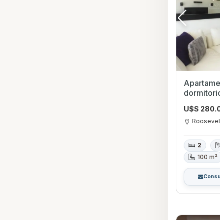
Apartame
dormitori
Roosevel
U$S 280.
Roosevel
2
100 m²
Consu