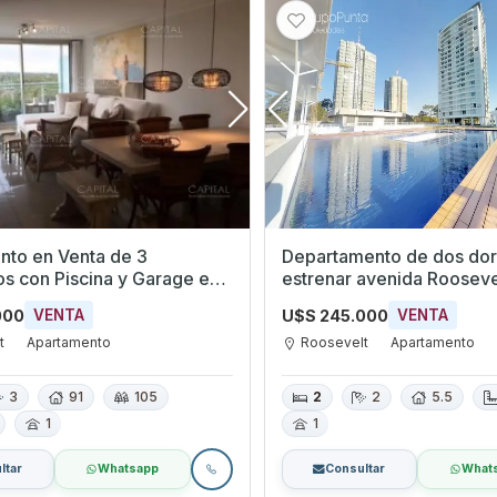
nto en Venta de 3
Departamento de dos dor
os con Piscina y Garage en
estrenar avenida Rooseve
t, Maldonado
del este Cantegril
000
U$S 245.000
VENTA
VENTA
t
Apartamento
Roosevelt
Apartamento
3
91
105
2
2
5.5
1
1
ltar
Whatsapp
Consultar
What