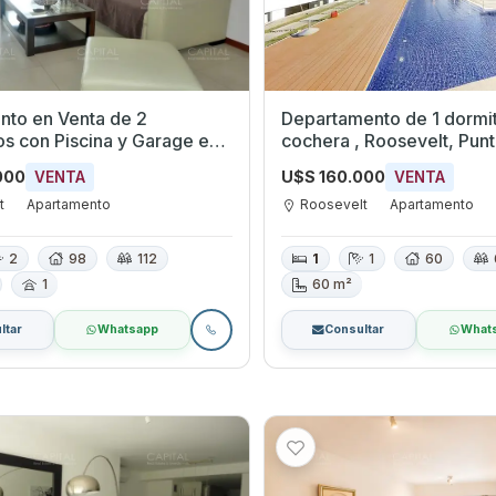
nto en Venta de 2
Departamento de 1 dormit
os con Piscina y Garage en
cochera , Roosevelt, P
t, Maldonado
000
U$S 160.000
VENTA
VENTA
t
Apartamento
Roosevelt
Apartamento
2
98
112
1
1
60
1
60 m²
ltar
Whatsapp
Consultar
What