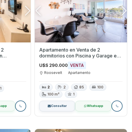
 2
Apartamento en Venta de 2
dormitorios con Piscina y Garage en
Roosevelt, Maldonado
U$S 290.000
VENTA
Roosevelt
Apartamento
2
2
85
100
1
100 m²
1
sapp
Consultar
Whatsapp