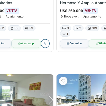
itorios
Hermoso Y Amplio Apart
Punta Del Este
000
U$S 269.999
VENTA
VENTA
t
Apartamento
Roosevelt
Apartamento
2
59
59
3
2
109
1
ltar
Whatsapp
Consultar
What