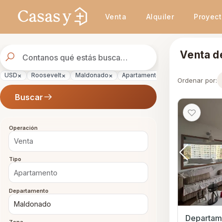
Se actualizaron los resultados. 1145 propiedades encontradas.
Venta
Alquiler
Proyec
Buscador
Venta d
de
propiedades
×
×
×
×
×
USD
Roosevelt
Maldonado
Apartamento
Venta
Ordenar por:
Buscar
Operación
Tipo
Departamento
Departam