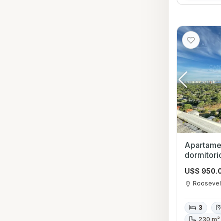
Apartame
dormitori
Roosevel
U$S 950.
Roosevel
3
230 m²