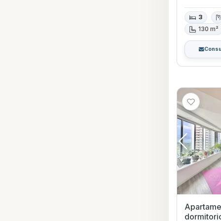
3
130 m²
Consu
Apartamen
dormitori