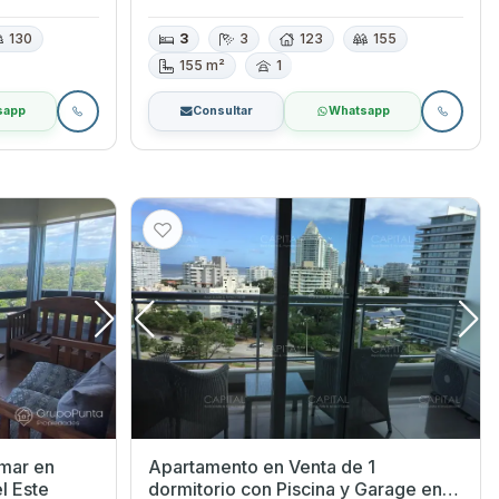
130
3
3
123
155
155 m²
1
sapp
Consultar
Whatsapp
 mar en
Apartamento en Venta de 1
l Este
dormitorio con Piscina y Garage en