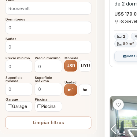
Zona
de 2 dorm
U$S 170.
Dormitorios
Roosevel
2
Baños
59 m²
Consu
Precio mínimo
Precio máximo
Moneda
USD
UYU
Superficie
Superficie
mínima
máxima
Unidad
m²
ha
Garage
Piscina
Garage
Piscina
Limpiar filtros