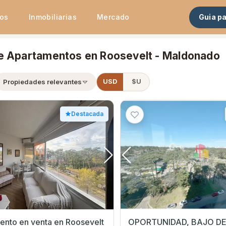
tos
Inmobiliarias
Mercado
Guia p
e Apartamentos en Roosevelt - Maldonado
Propiedades relevantes
USD
$U
Destacada
ento en venta en Roosevelt
OPORTUNIDAD, BAJO DE