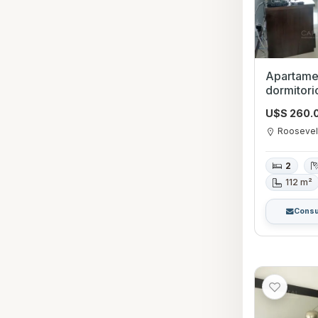
Apartame
dormitori
Roosevel
U$S 260.
Roosevel
2
112 m²
Consu