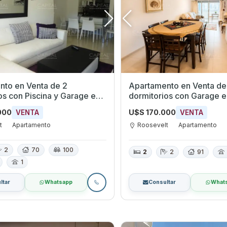
nto en Venta de 2
Apartamento en Venta de
os con Piscina y Garage en
dormitorios con Garage en
t, Maldonado
Roosevelt, Maldonado
000
U$S 170.000
VENTA
VENTA
t
Apartamento
Roosevelt
Apartamento
2
70
100
2
2
91
1
ltar
Whatsapp
Consultar
What