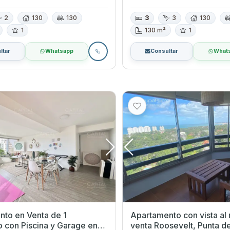
2
130
130
3
3
130
1
130 m²
1
ltar
Whatsapp
Consultar
What
to en Venta de 1
Apartamento con vista al
o con Piscina y Garage en
venta Roosevelt, Punta de