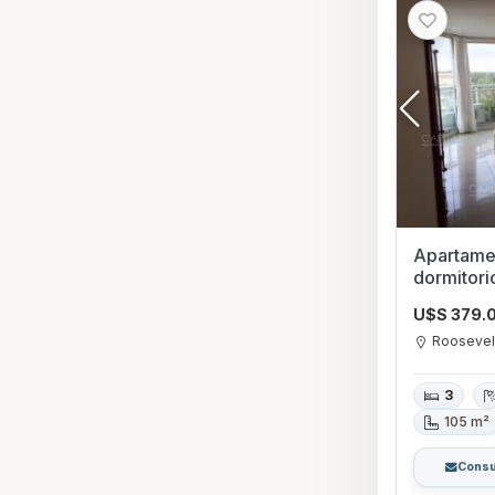
Apartame
dormitori
Roosevel
U$S 379.
Roosevel
3
105 m²
Consu