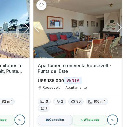
mitorios a
Apartamento en Venta Roosevelt -
lt, Punta
Punta del Este
U$S 185.000
VENTA
Roosevelt
Apartamento
82 m²
3
2
95
100 m²
1
sapp
Consultar
Whatsapp