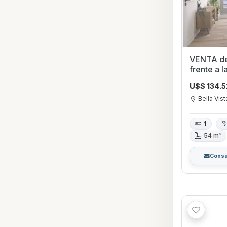
VENTA de
frente a 
Dormitori
U$S 134.
Bella Vist
1
54 m²
Consu