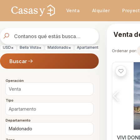
Se actualizaron los resultados. 46 propiedades encontradas.
Venta
Alquiler
Proyec
Buscador
Venta d
de
propiedades
×
×
×
×
×
USD
Bella Vista
Maldonado
Apartamento
Venta
Ordenar por:
Buscar
Operación
Tipo
Departamento
VIVI DON