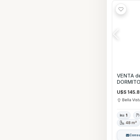
VENTA d
DORMITOR
ubicación
U$S 145.
Montevid
Bella Vist
1
48 m²
Consu