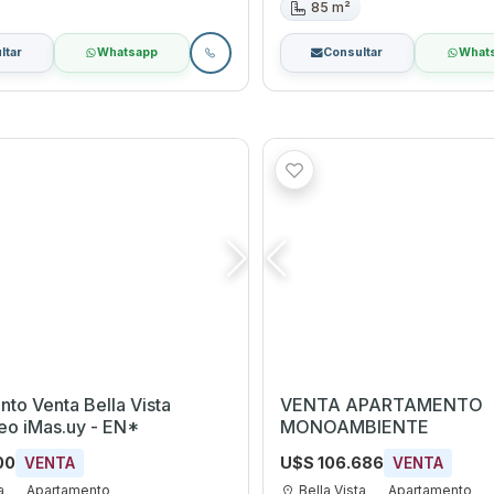
85 m²
ltar
Whatsapp
Consultar
What
to Venta Bella Vista
VENTA APARTAMENTO
eo iMas.uy - EN*
MONOAMBIENTE
00
U$S 106.686
VENTA
VENTA
a
Apartamento
Bella Vista
Apartamento