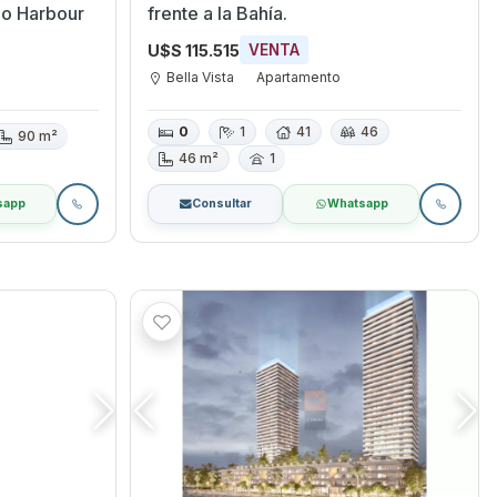
eo Harbour
frente a la Bahía.
U$S 115.515
VENTA
Bella Vista
Apartamento
0
1
41
46
90 m²
46 m²
1
sapp
Consultar
Whatsapp