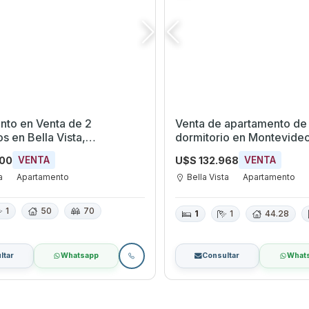
nto en Venta de 2
Venta de apartamento de 
Vista,
dormitorio en Montevide
eo
000
U$S 132.968
VENTA
VENTA
a
Apartamento
Bella Vista
Apartamento
1
50
70
1
1
44.28
ltar
Whatsapp
Consultar
What