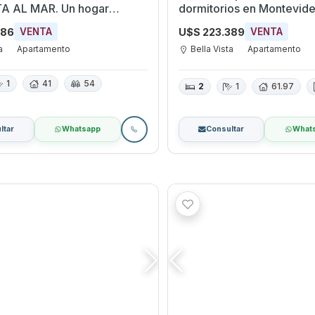
A AL MAR. Un hogar
dormitorios en Montevid
ara disfrutar, conectar y
686
U$S 223.389
VENTA
VENTA
a
Apartamento
Bella Vista
Apartamento
1
41
54
2
1
61.97
ltar
Whatsapp
Consultar
What