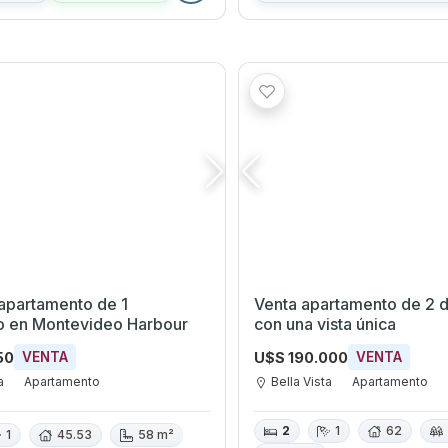
apartamento de 1
Venta apartamento de 2 d
io en Montevideo Harbour
con una vista única
50
U$S 190.000
VENTA
VENTA
a
Apartamento
Bella Vista
Apartamento
2
1
62
1
45.53
58 m²