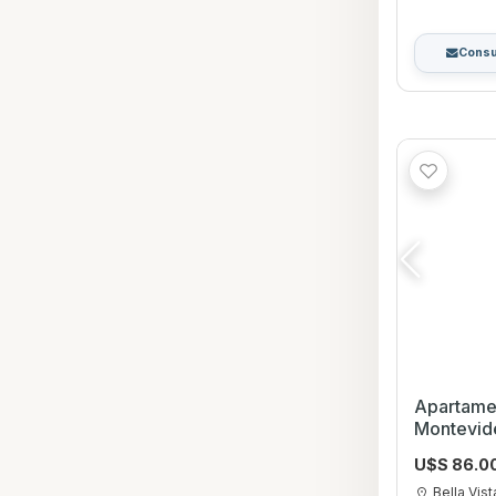
Consu
Apartamen
Montevid
U$S 86.0
Bella Vist