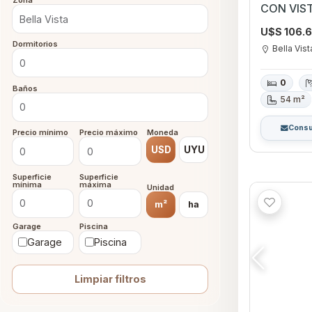
Zona
CON VIST
pensado p
U$S 106.
sentir.
Dormitorios
Bella Vist
0
Baños
54 m²
Consu
Precio mínimo
Precio máximo
Moneda
USD
UYU
Superficie
Superficie
mínima
máxima
Unidad
m²
ha
Garage
Piscina
Garage
Piscina
Limpiar filtros