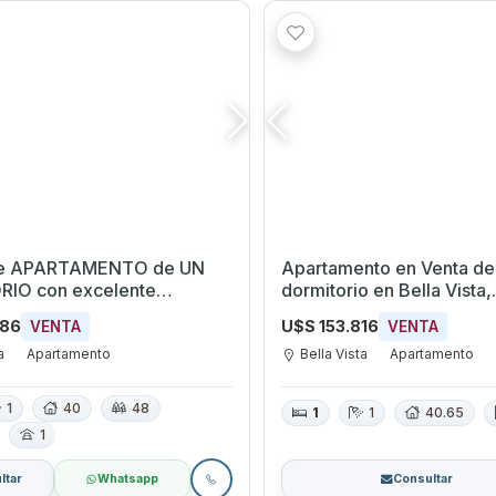
e APARTAMENTO de UN
Apartamento en Venta de
IO con excelente
dormitorio en Bella Vista,
 frente a la Bahía de
Montevideo
886
U$S 153.816
VENTA
VENTA
eo
a
Apartamento
Bella Vista
Apartamento
1
40
48
1
1
40.65
1
ltar
Whatsapp
Consultar