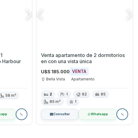
1
Venta apartamento de 2 dormitorios
o Harbour
en con una vista única
U$S 185.000
VENTA
Bella Vista
Apartamento
2
1
62
85
58 m²
85 m²
1
sapp
Consultar
Whatsapp