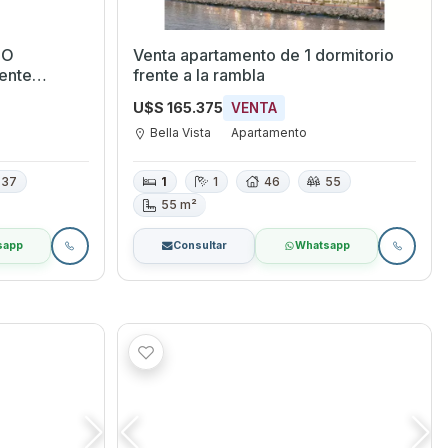
TO
Venta apartamento de 1 dormitorio
ente
frente a la rambla
a de
U$S 165.375
VENTA
Bella Vista
Apartamento
37
1
1
46
55
55 m²
sapp
Consultar
Whatsapp