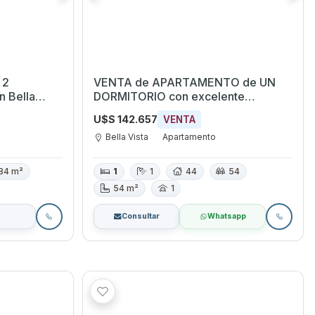
 2
VENTA de APARTAMENTO de UN
DORMITORIO con excelente
ubicación frente a la Bahía de
U$S 142.657
VENTA
Montevideo
Bella Vista
Apartamento
84 m²
1
1
44
54
54 m²
1
Consultar
Whatsapp