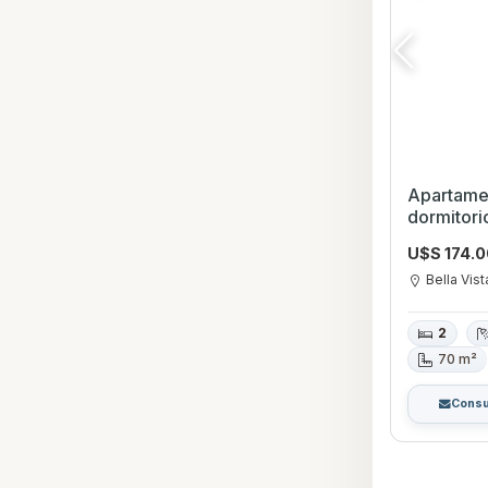
Apartame
dormitorios en Bella 
Montevid
U$S 174.
Bella Vist
2
70 m²
Consu