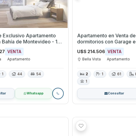
 Exclusivo Apartamento
Apartamento en Venta de
la Bahía de Montevideo - 1
dormitorios con Garage en Bella
o, 57 m² con Terraza
Vista, Montevideo
527
U$S 214.506
VENTA
VENTA
a
Apartamento
Bella Vista
Apartamento
1
44
54
2
1
61
1
ltar
Whatsapp
Consultar