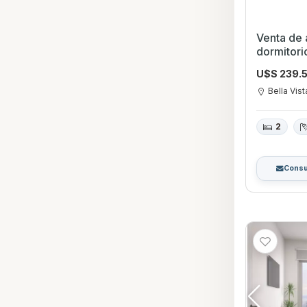
Venta de
dormitor
U$S 239.
Bella Vist
2
Consu