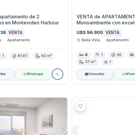
 apartamento de 2
VENTA de APARTAMEN
ios en Montevideo Harbour
Monoambiente con excel
ubicación frente a la Bahí
536
U$S 96.900
VENTA
VENTA
Montevideo
a
Apartamento
Bella Vista
Apartamento
0
1
30
1
61.97
92 m²
37 m²
1
ltar
Whatsapp
Consultar
What