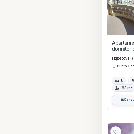
Apartamen
dormitorio
U$S 820.
Punta Car
3
183 m²
Consu