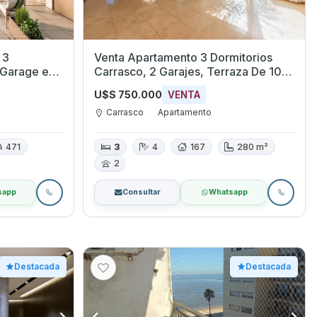
 3
Venta Apartamento 3 Dormitorios
 Garage en
Carrasco, 2 Garajes, Terraza De 100
Mts + 1 Dorm De Servicio
U$S 750.000
VENTA
Carrasco
Apartamento
471
3
4
167
280 m²
2
sapp
Consultar
Whatsapp
Destacada
Destacada