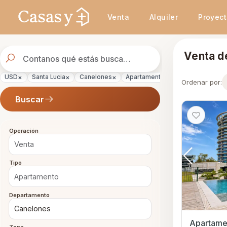
Se actualizaron los resultados. 288 propiedades encontradas.
Venta
Alquiler
Proyec
Buscador
Venta d
de
propiedades
×
×
×
×
×
USD
Santa Lucia
Canelones
Apartamento
Venta
Ordenar por:
Buscar
Operación
Tipo
Departamento
Apartame