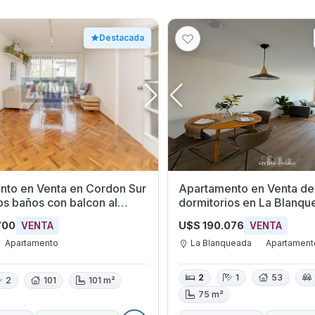
Destacada
nto en Venta en Cordon Sur
Apartamento en Venta de
con al
dormitorios en La Blanqueada,
Montevideo
700
U$S 190.076
VENTA
VENTA
Apartamento
La Blanqueada
Apartament
2
1
53
2
101
101 m²
75 m²