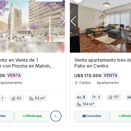
to en Venta de 1
Venta apartamento tres d
a en Malvín,
Patio en Centro
eo
239
U$S 170.000
VENTA
VENTA
Apartamento
Centro
Apartamento
3
2
117
1
62
53 m²
154 m²
ltar
Whatsapp
Consultar
What