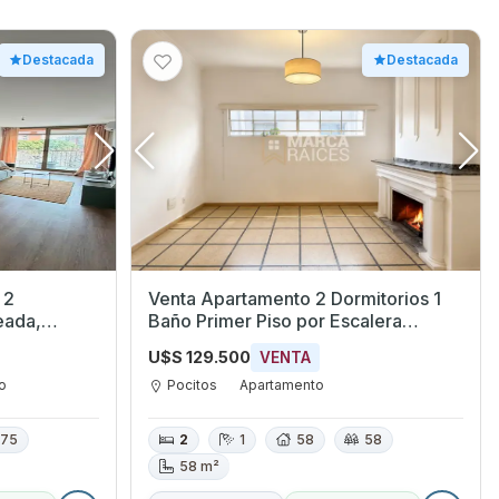
Destacada
Destacada
 2
Venta Apartamento 2 Dormitorios 1
Baño Primer Piso por Escalera
Pocitos Montevideo
U$S 129.500
VENTA
o
Pocitos
Apartamento
75
2
1
58
58
58 m²