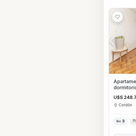
Apartame
dormitorios baños con bal
frente
U$S 248.
Cordón
3