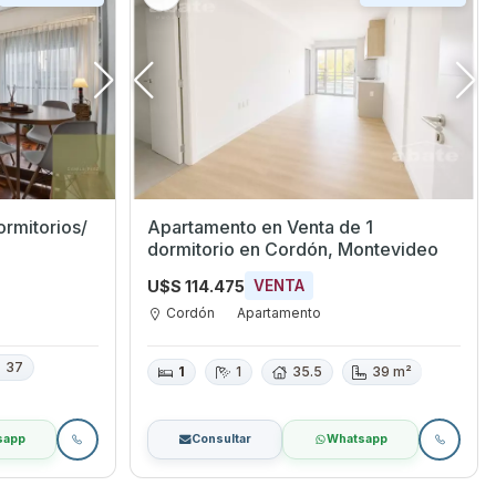
ormitorios/
Apartamento en Venta de 1
dormitorio en Cordón, Montevideo
U$S 114.475
VENTA
Cordón
Apartamento
37
1
1
35.5
39 m²
sapp
Consultar
Whatsapp