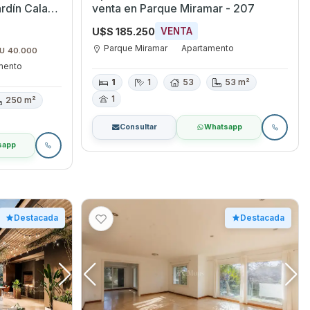
ardín Cala
venta en Parque Miramar - 207
U$S 185.250
VENTA
Parque Miramar
Apartamento
$U 40.000
mento
1
1
53
53 m²
1
250 m²
Consultar
Whatsapp
sapp
Destacada
Destacada