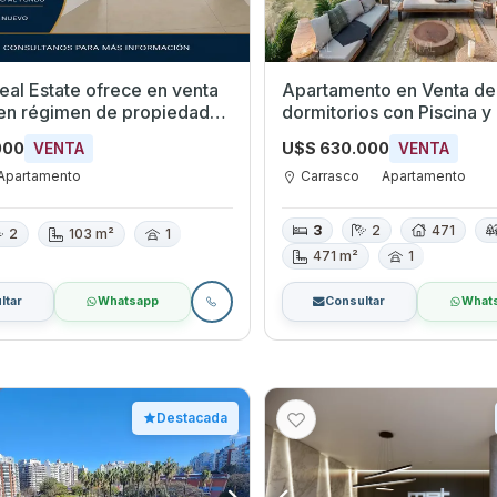
al Estate ofrece en venta
Apartamento en Venta de
 en régimen de propiedad
dormitorios con Piscina y
, ubicada en el barrio La
Carrasco, Montevideo
000
U$S 630.000
VENTA
VENTA
bre la calle Dionisio López y
tros de Av. Italia.
Apartamento
Carrasco
Apartamento
3
2
471
2
103 m²
1
471 m²
1
ltar
Whatsapp
Consultar
What
Destacada