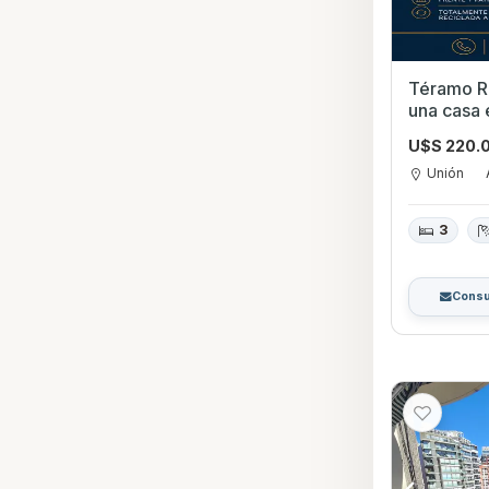
Téramo Re
una casa
horizontal
U$S 220.
Unión, so
a pocos me
Unión
3
Consu