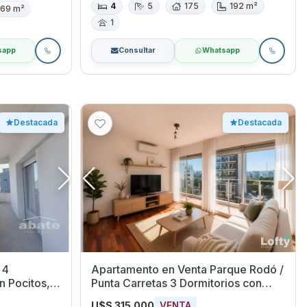
4
5
175
192 m²
69 m²
1
sapp
Consultar
Whatsapp
Destacada
Destacada
 4
Apartamento en Venta Parque Rodó /
Punta Carretas 3 Dormitorios con
Garaje
U$S 315.000
VENTA