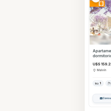
Apartamen
dormitorio con Piscin
Montevid
U$S 159.
Malvín
1
Consu