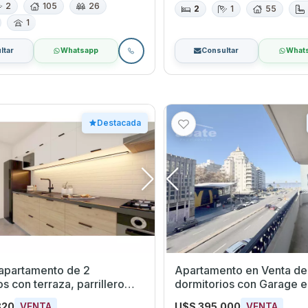
2
105
26
2
1
55
1
ltar
Whatsapp
Consultar
What
Destacada
 apartamento de 2
Apartamento en Venta de
on terraza, parrillero
dormitorios con Garage en Pocitos,
 y excelente calidad
Montevideo
820
U$S 395.000
VENTA
VENTA