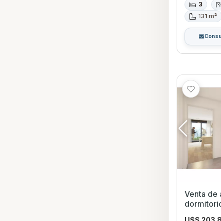
3
131 m²
Consu
Venta de
dormitorios c
exclusivo
U$S 203.