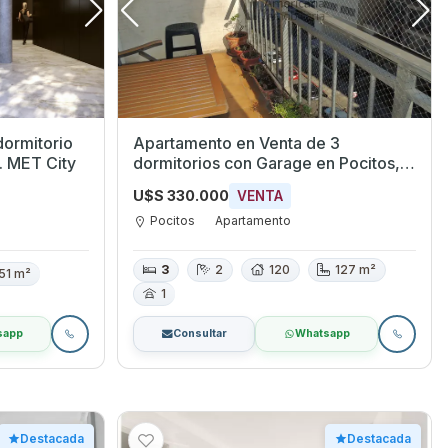
dormitorio
Apartamento en Venta de 3
. MET City
dormitorios con Garage en Pocitos,
Montevideo
U$S 330.000
VENTA
Pocitos
Apartamento
3
2
120
127 m²
51 m²
1
sapp
Consultar
Whatsapp
Destacada
Destacada