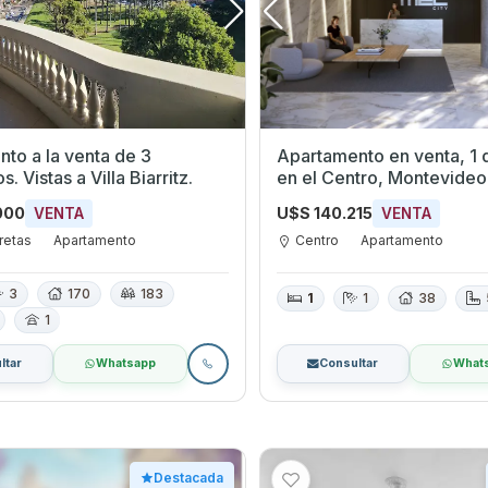
to a la venta de 3
Apartamento en venta, 1 
s. Vistas a Villa Biarritz.
en el Centro, Montevideo
000
U$S 140.215
VENTA
VENTA
retas
Apartamento
Centro
Apartamento
3
170
183
1
1
38
1
ltar
Whatsapp
Consultar
What
Destacada