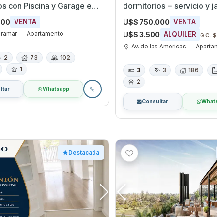
os con Piscina y Garage en
dormitorios + servicio y j
iramar, Canelones
del Lago - Ref 2250
200
U$S 750.000
VENTA
VENTA
iramar
Apartamento
U$S 3.500
ALQUILER
G.C. 
Av. de las Americas
Aparta
2
73
102
1
3
3
186
2
ltar
Whatsapp
Consultar
What
Destacada