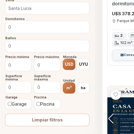
Zona
dormitori
Parque M
U$S 378.
Dormitorios
Parque M
2
Baños
102 m²
Consu
Precio mínimo
Precio máximo
Moneda
USD
UYU
Superficie
Superficie
mínima
máxima
Unidad
m²
ha
Garage
Piscina
Garage
Piscina
Limpiar filtros