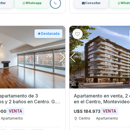
ltar
Whatsapp
Consultar
What
Destacada
 apartamento de 3
Apartamento en venta, 2 
os y 2 baños en Centro. G.
en el Centro, Montevideo
n José.
000
U$S 184.973
VENTA
VENTA
Apartamento
Centro
Apartamento