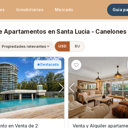
tos
Inmobiliarias
Mercado
Guia p
e Apartamentos en Santa Lucia - Canelones
Propiedades relevantes
USD
$U
Destacada
nto en Venta de 2
Venta y Alquiler apartam