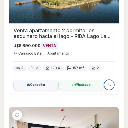
Venta apartamento 2 dormitorios
esquinero hacia el lago - RIBA Lago La
Caleta - Ref 781
U$S 690.000
VENTA
Carrasco Este
Apartamento
2
3
123.4
157 m²
2
Consultar
Whatsapp