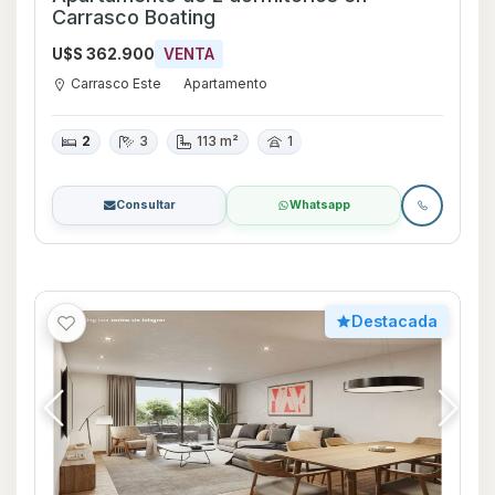
Carrasco Boating
U$S 362.900
VENTA
Carrasco Este
Apartamento
2
3
113 m²
1
Consultar
Whatsapp
Destacada