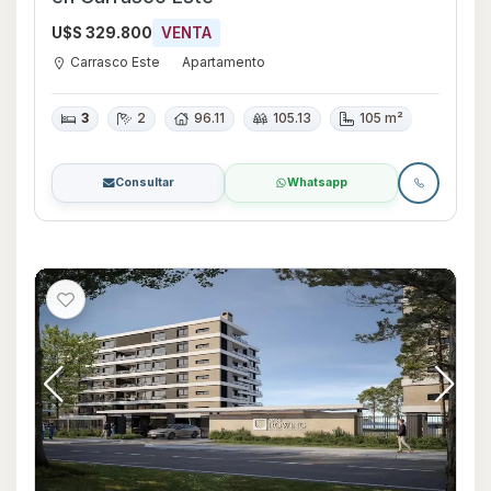
U$S 329.800
VENTA
Carrasco Este
Apartamento
3
2
96.11
105.13
105 m²
Consultar
Whatsapp