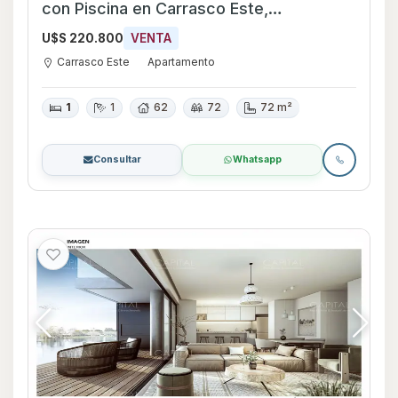
con Piscina en Carrasco Este,
Montevideo
U$S 220.800
VENTA
Carrasco Este
Apartamento
1
1
62
72
72 m²
Consultar
Whatsapp