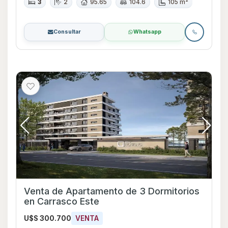
3
2
95.65
104.6
105 m²
Consultar
Whatsapp
Venta de Apartamento de 3 Dormitorios
en Carrasco Este
U$S 300.700
VENTA