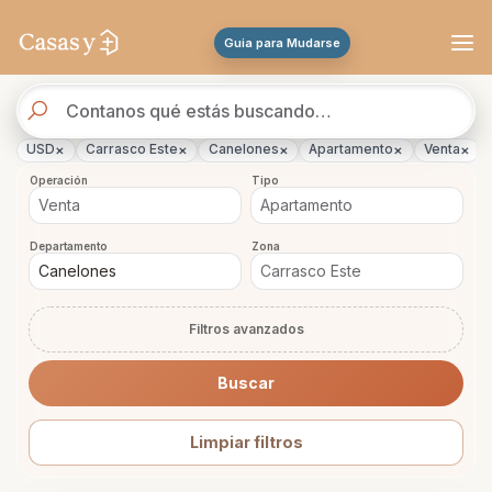
Se actualizaron los resultados. 270 propiedades encontradas.
Guia para Mudarse
Buscador
de
propiedades
×
×
×
×
×
USD
Carrasco Este
Canelones
Apartamento
Venta
Operación
Tipo
Departamento
Zona
Filtros avanzados
Buscar
Limpiar filtros