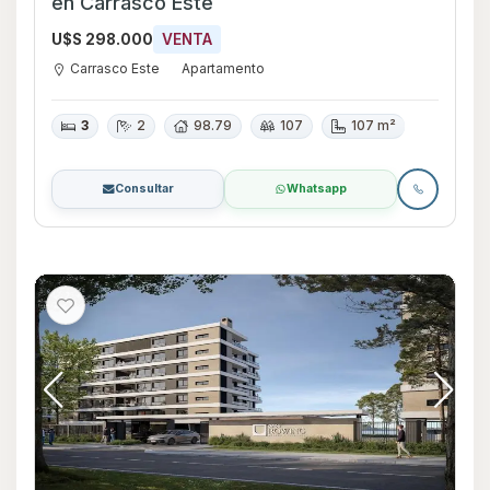
en Carrasco Este
U$S 298.000
VENTA
Carrasco Este
Apartamento
3
2
98.79
107
107 m²
Consultar
Whatsapp