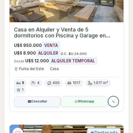
Casa en Alquiler y Venta de 5
dormitorios con Piscina y Garage en
Punta del Este, Maldonado
U$S 950.000
VENTA
U$S 8.900
ALQUILER
G.C. $U 24.000
U$S 12.000
ALQUILER TEMPORAL
Desde
Punta del Este
Casa
5
4
400
1017
1.017 m²
1
Consultar
Whatsapp
Destacada