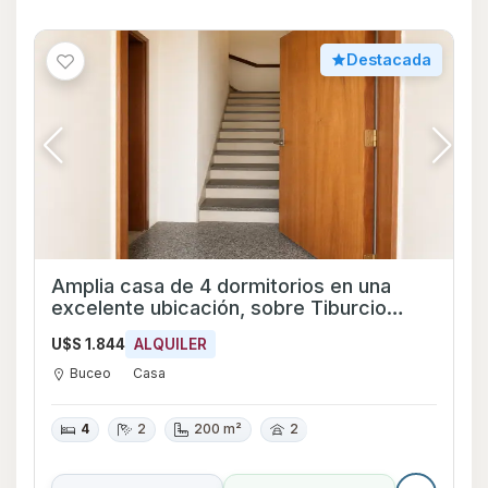
Destacada
Amplia casa de 4 dormitorios en una
excelente ubicación, sobre Tiburcio
Gómez esquina Pedro Bustamante.
U$S 1.844
ALQUILER
Buceo
Casa
4
2
200 m²
2