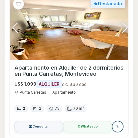
Destacada
Apartamento en Alquiler de 2 dormitorios
en Punta Carretas, Montevideo
U$S 1.099
ALQUILER
G.C. $U 2.900
Punta Carretas
Apartamento
2
2
75
70 m²
Consultar
Whatsapp