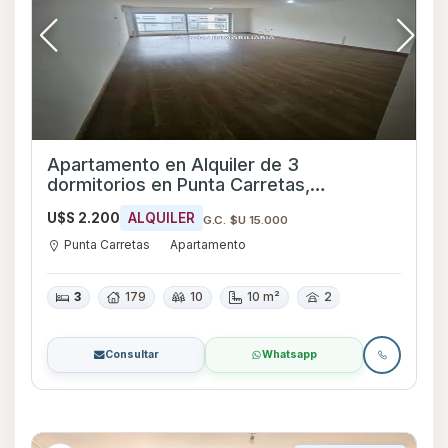
Apartamento en Alquiler de 3
dormitorios en Punta Carretas,
Montevideo
U$S 2.200
ALQUILER
G.C. $U 15.000
Punta Carretas
Apartamento
3
179
10
10 m²
2
Consultar
Whatsapp