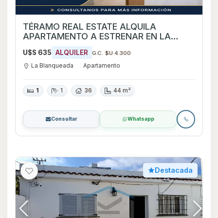
TÉRAMO REAL ESTATE ALQUILA
APARTAMENTO A ESTRENAR EN LA
BLANQUEADA
U$S 635
ALQUILER
G.C. $U 4.300
La Blanqueada
Apartamento
1
1
36
44 m²
Consultar
Whatsapp
Destacada