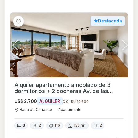
Destacada
Alquiler apartamento amoblado de 3
dormitorios + 2 cocheras Av. de las
Américas - Ref 2255
U$S 2.700
ALQUILER
G.C. $U 10.300
Barra de Carrasco
Apartamento
3
2
116
135 m²
2