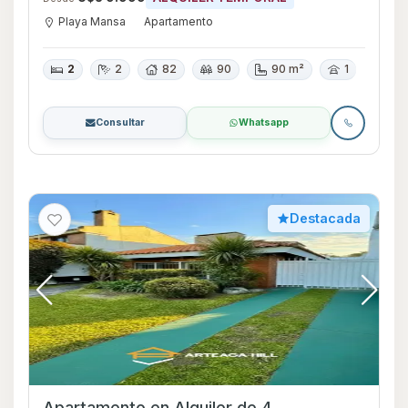
Playa Mansa
Apartamento
2
2
82
90
90 m²
1
Consultar
Whatsapp
Destacada
Apartamento en Alquiler de 4