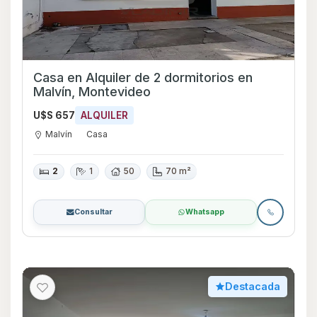
Casa en Alquiler de 2 dormitorios en
Malvín, Montevideo
U$S 657
ALQUILER
Malvín
Casa
2
1
50
70 m²
Consultar
Whatsapp
Destacada