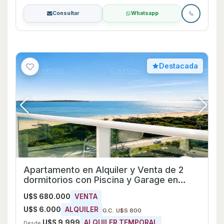
Consultar
Whatsapp
Destacada
Apartamento en Alquiler y Venta de 2
dormitorios con Piscina y Garage en
Playa Mansa, Maldonado
U$S 680.000
VENTA
U$S 6.000
ALQUILER
G.C. U$S 800
U$S 9.999
ALQUILER TEMPORAL
Desde