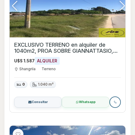
EXCLUSIVO TERRENO en alquiler de
1040m2, PROA SOBRE GIANNATTASIO,
Shangrilá
U$S 1.587
ALQUILER
Shangrila
Terreno
0
1.040 m²
Consultar
Whatsapp