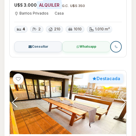
U$S 3.000
ALQUILER
G.C. U$S 350
Barrios Privados
Casa
4
2
210
1010
1.010 m²
Consultar
Whatsapp
Destacada