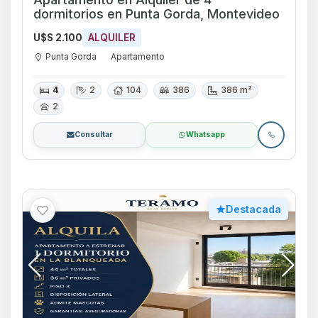
dormitorios en Punta Gorda, Montevideo
U$S 2.100
ALQUILER
Punta Gorda
Apartamento
4
2
104
386
386 m²
2
Consultar
Whatsapp
Destacada