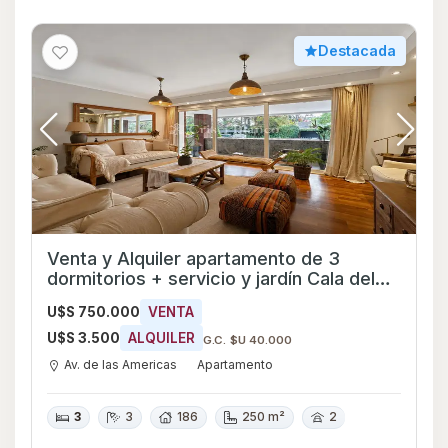
Destacada
Venta y Alquiler apartamento de 3
dormitorios + servicio y jardín Cala del
Lago - Ref 2250
U$S 750.000
VENTA
U$S 3.500
ALQUILER
G.C. $U 40.000
Av. de las Americas
Apartamento
3
3
186
250 m²
2