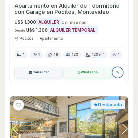
Apartamento en Alquiler de 1 dormitorio
con Garage en Pocitos, Montevideo
U$S 1.300
ALQUILER
G.C. $U 6.000
U$S 1.300
ALQUILER TEMPORAL
Desde
Pocitos
Apartamento
1
1
48
120
120 m²
1
Consultar
Whatsapp
Destacada