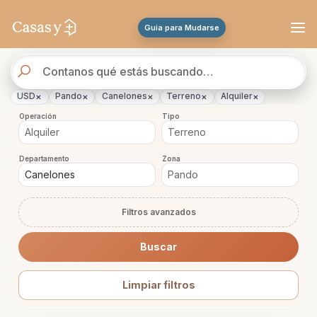
Se actualizaron los resultados. 46 propiedades encontradas.
Guia para Mudarse
Buscador
de
propiedades
×
×
×
×
×
USD
Pando
Canelones
Terreno
Alquiler
Operación
Tipo
Departamento
Zona
Filtros avanzados
Buscar
Limpiar filtros