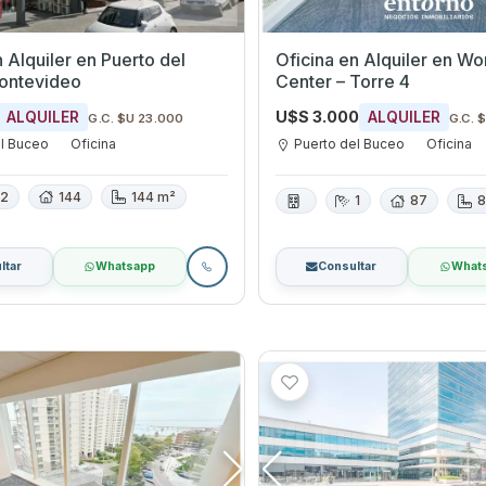
ler en Puerto del
Oficina en Alquiler en Wo
ontevideo
Center – Torre 4
U$S 3.000
ALQUILER
ALQUILER
G.C. $U 23.000
G.C. 
el Buceo
Oficina
Puerto del Buceo
Oficina
2
144
144 m²
1
87
8
ltar
Whatsapp
Consultar
What