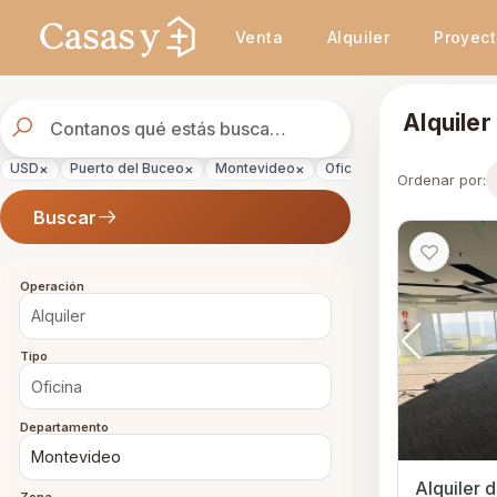
Se actualizaron los resultados. 46 propiedades encontradas.
Venta
Alquiler
Proyec
Buscador
Alquiler
de
propiedades
×
×
×
×
×
USD
Puerto del Buceo
Montevideo
Oficina
Alquiler
Ordenar por:
Buscar
Operación
Tipo
Departamento
Alquiler 