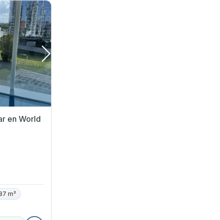
ar en World
87 m²