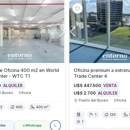
de Oficina 400 m2 en World
Oficina premium a estren
nter - WTC T1
Trade Center 4
0
U$S 447.500
ALQUILER
VENTA
el Buceo
Oficina
U$S 2.700
ALQUILER
Puerto del Buceo
Oficina
3
400
400 m²
1
120
1
ltar
Whatsapp