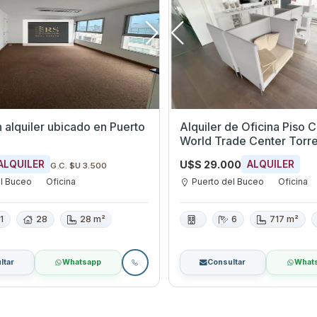
n alquiler ubicado en Puerto
Alquiler de Oficina Piso 
World Trade Center Torre
U$S 29.000
ALQUILER
ALQUILER
G.C. $U 3.500
el Buceo
Oficina
Puerto del Buceo
Oficina
1
28
28 m²
6
717 m²
ltar
Whatsapp
Consultar
What