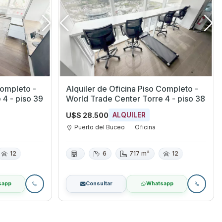
Completo -
Alquiler de Oficina Piso Completo -
 4 - piso 39
World Trade Center Torre 4 - piso 38
U$S 28.500
ALQUILER
Puerto del Buceo
Oficina
12
6
717 m²
12
sapp
Consultar
Whatsapp