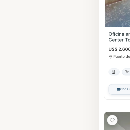
Oficina e
Center T
U$S 2.60
Puerto d
Consu