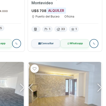
Montevideo
U$S 708
ALQUILER
 4.000
Puerto del Buceo
Oficina
35
1
33
1
sapp
Consultar
Whatsapp