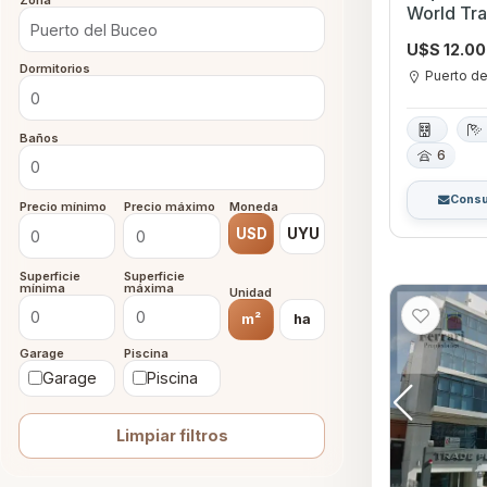
Zona
World Tr
U$S 12.0
Dormitorios
Puerto d
Baños
6
Consu
Precio mínimo
Precio máximo
Moneda
USD
UYU
Superficie
Superficie
mínima
máxima
Unidad
m²
ha
Garage
Piscina
Garage
Piscina
Limpiar filtros