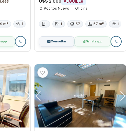
U$S 2.600
ALQUILER
3.665
Pocitos Nuevo
Oficina
9 m²
1
1
57
57 m²
1
sapp
Consultar
Whatsapp