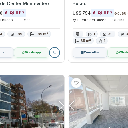
ade Center Montevideo
Buceo
00
U$S 794
ALQUILER
ALQUILER
G.C. $U
el Buceo
Oficina
Puerto del Buceo
Oficina
4
389
389 m²
1
30
65 m²
1
ltar
Whatsapp
Consultar
What