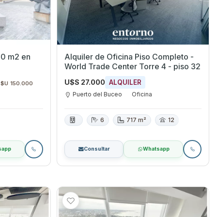
800 m2 en
Alquiler de Oficina Piso Completo -
World Trade Center Torre 4 - piso 32
U$S 27.000
ALQUILER
 $U 150.000
Puerto del Buceo
Oficina
6
717 m²
12
sapp
Consultar
Whatsapp