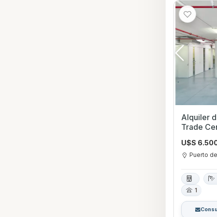
Alquiler 
Trade Ce
U$S 6.50
Puerto d
1
Consu