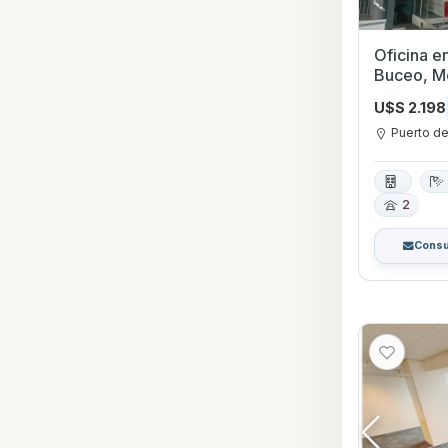
Oficina en Alqui
Buceo, M
U$S 2.198
Puerto d
2
Consu