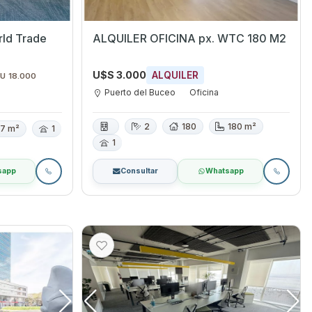
rld Trade
ALQUILER OFICINA px. WTC 180 M2
U$S 3.000
ALQUILER
$U 18.000
Puerto del Buceo
Oficina
2
180
180 m²
7 m²
1
1
sapp
Consultar
Whatsapp