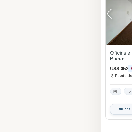
Oficina e
Buceo
U$S 452
Puerto d
Consu