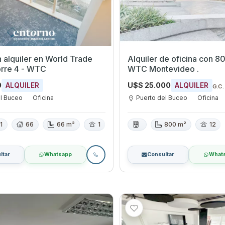
n alquiler en World Trade
Alquiler de oficina con 
orre 4 - WTC
WTC Montevideo .
0
U$S 25.000
ALQUILER
ALQUILER
G.C.
el Buceo
Oficina
Puerto del Buceo
Oficina
1
66
66 m²
1
800 m²
12
ltar
Whatsapp
Consultar
What