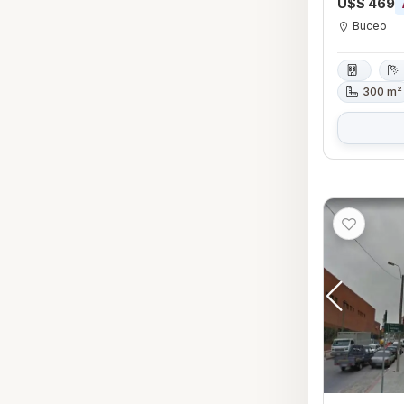
U$S 469
Buceo
300 m²