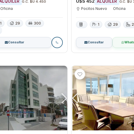
U$S 452
ALQUILER
ALQUILER
G.C. $U 4.450
G.C. $U 
Oficina
Pocitos Nuevo
Oficina
1
29
300
1
29
2
Consultar
Consultar
What