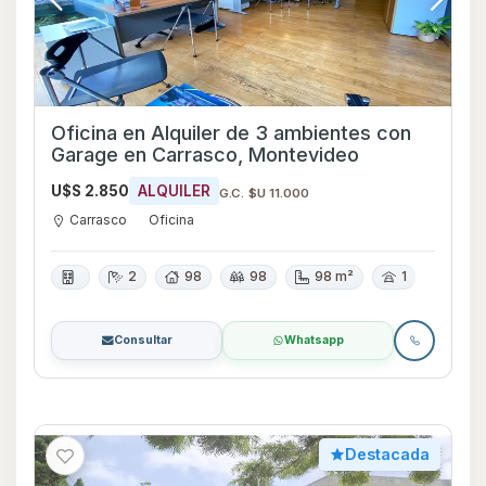
Oficina en Alquiler de 3 ambientes con
Garage en Carrasco, Montevideo
U$S 2.850
ALQUILER
G.C. $U 11.000
Carrasco
Oficina
2
98
98
98 m²
1
Consultar
Whatsapp
Destacada