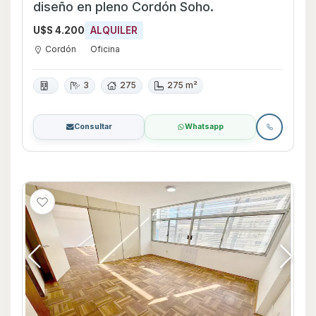
diseño en pleno Cordón Soho.
U$S 4.200
ALQUILER
Cordón
Oficina
3
275
275 m²
Consultar
Whatsapp