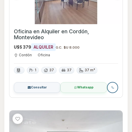
Oficina en Alquiler en Cordón,
Montevideo
U$S 379
ALQUILER
G.C. $U 8.000
Cordón
Oficina
1
37
37
37 m²
Consultar
Whatsapp