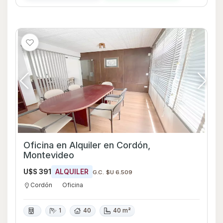
Oficina en Alquiler en Cordón,
Montevideo
U$S 391
ALQUILER
G.C. $U 6.509
Cordón
Oficina
1
40
40 m²