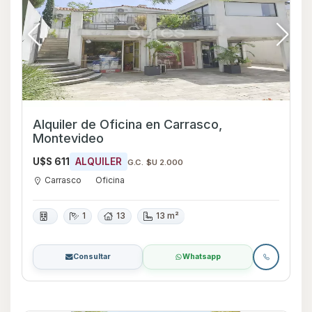
Alquiler de Oficina en Carrasco,
Montevideo
U$S 611
ALQUILER
G.C. $U 2.000
Carrasco
Oficina
1
13
13 m²
Consultar
Whatsapp