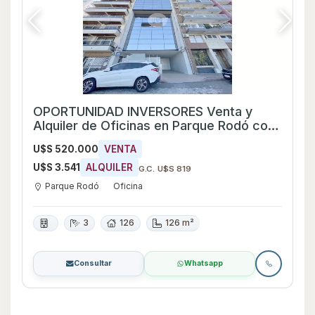
OPORTUNIDAD INVERSORES Venta y
Alquiler de Oficinas en Parque Rodó con
vista a la Rambla
U$S 520.000
VENTA
U$S 3.541
ALQUILER
G.C. U$S 819
Parque Rodó
Oficina
3
126
126 m²
Consultar
Whatsapp