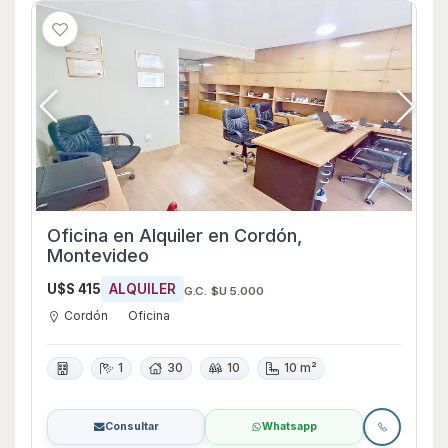
Oficina en Alquiler en Cordón,
Montevideo
U$S 415
ALQUILER
G.C. $U 5.000
Cordón
Oficina
1
30
10
10 m²
Consultar
Whatsapp