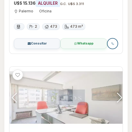
U$S 15.136
ALQUILER
G.C. U$S 3.311
Palermo
Oficina
2
473
473 m²
Consultar
Whatsapp