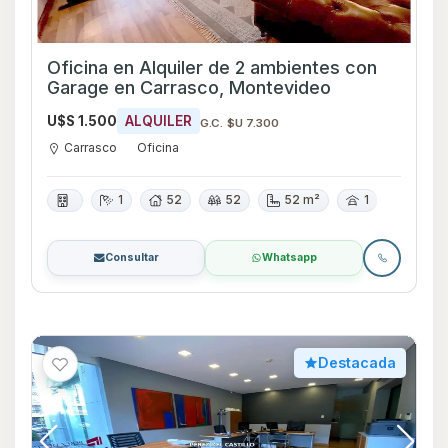
Oficina en Alquiler de 2 ambientes con
Garage en Carrasco, Montevideo
U$S 1.500
ALQUILER
G.C. $U 7.300
Carrasco
Oficina
1
52
52
52 m²
1
Consultar
Whatsapp
Destacada