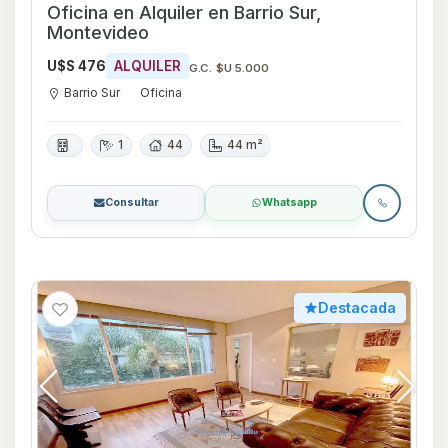
Oficina en Alquiler en Barrio Sur,
Montevideo
U$S 476
ALQUILER
G.C. $U 5.000
Barrio Sur
Oficina
1
44
44 m²
Consultar
Whatsapp
Destacada