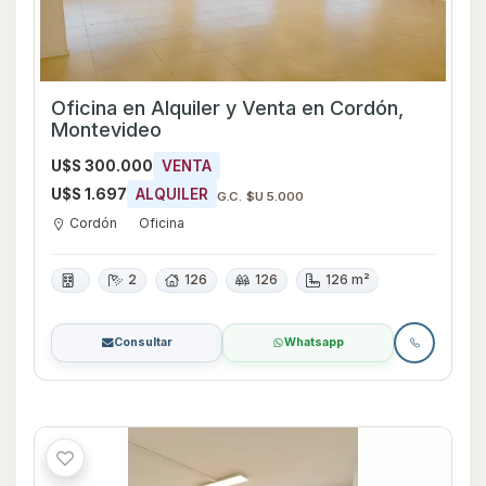
Oficina en Alquiler y Venta en Cordón,
Montevideo
U$S 300.000
VENTA
U$S 1.697
ALQUILER
G.C. $U 5.000
Cordón
Oficina
2
126
126
126 m²
Consultar
Whatsapp