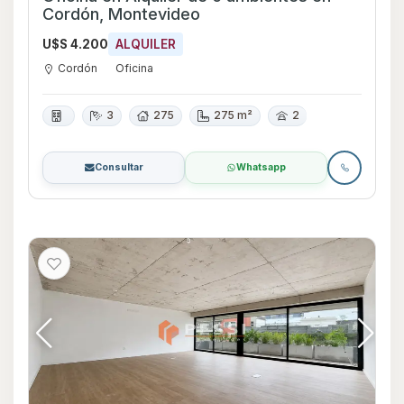
Cordón, Montevideo
U$S 4.200
ALQUILER
Cordón
Oficina
3
275
275 m²
2
Consultar
Whatsapp