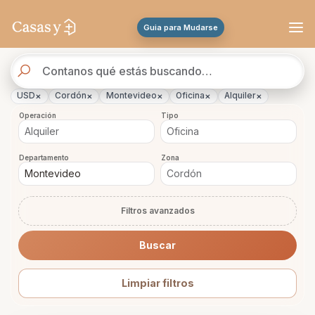
Se actualizaron los resultados. 47 propiedades encontradas.
Guia para Mudarse
Buscador
de
propiedades
×
×
×
×
×
USD
Cordón
Montevideo
Oficina
Alquiler
Operación
Tipo
Departamento
Zona
Filtros avanzados
Buscar
Limpiar filtros