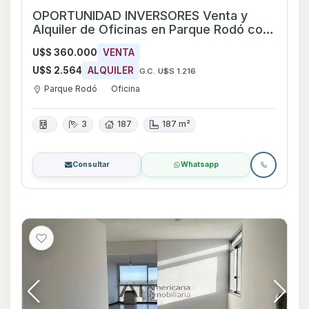
OPORTUNIDAD INVERSORES Venta y
Alquiler de Oficinas en Parque Rodó con
vista a la Rambla
U$S 360.000
VENTA
U$S 2.564
ALQUILER
G.C. U$S 1.216
Parque Rodó
Oficina
3
187
187 m²
Consultar
Whatsapp