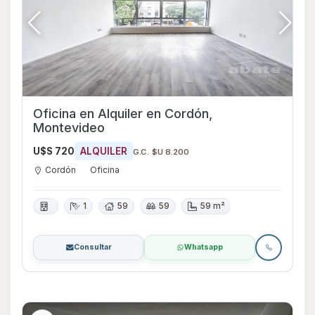
Oficina en Alquiler en Cordón,
Montevideo
U$S 720
ALQUILER
G.C. $U 8.200
Cordón
Oficina
1
59
59
59 m²
Consultar
Whatsapp