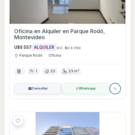
Oficina en Alquiler en Parque Rodó,
Montevideo
U$S 557
ALQUILER
G.C. $U 3.700
Parque Rodó
Oficina
1
23
23 m²
Consultar
Whatsapp