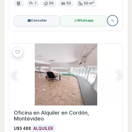
1
50
50
50 m²
Consultar
Whatsapp
Oficina en Alquiler en Cordón,
Montevideo
U$S 488
ALQUILER