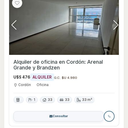
Alquiler de oficina en Cordón: Arenal
Grande y Brandzen
U$S 476
ALQUILER
G.C. $U 4.980
Cordón
Oficina
1
33
33
33 m²
Consultar