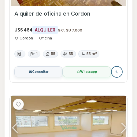
Alquiler de oficina en Cordon
U$S 464
ALQUILER
G.C. $U 7.000
Cordón
Oficina
1
55
55
55 m²
Consultar
Whatsapp