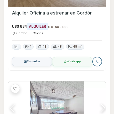
Alquiler Oficina a estrenar en Cordón
U$S 684
ALQUILER
G.C. $U 3.800
Cordón
Oficina
1
48
48
48 m²
Consultar
Whatsapp