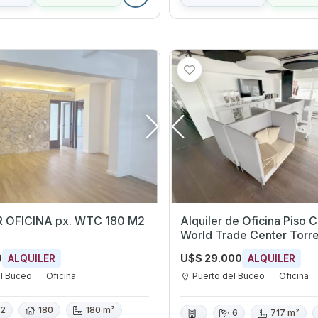
ALQUILER OFICINA px. WTC 180 M2
Alquiler de Oficina Piso 
World Trade Center Torre
0
U$S 29.000
ALQUILER
ALQUILER
el Buceo
Oficina
Puerto del Buceo
Oficina
2
180
180 m²
6
717 m²