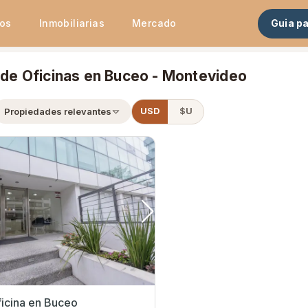
tos
Inmobiliarias
Mercado
Guia p
 de Oficinas en Buceo - Montevideo
Propiedades relevantes
USD
$U
ficina en Buceo