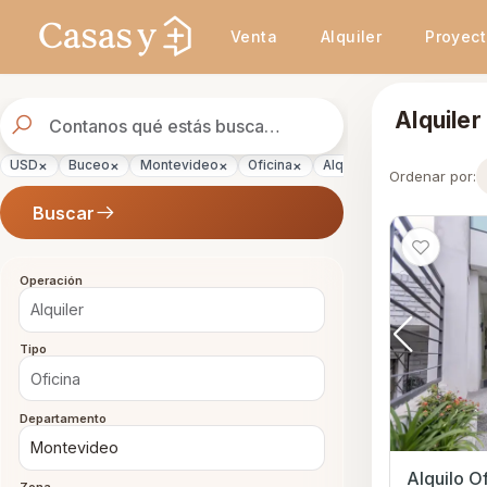
Se actualizaron los resultados. 45 propiedades encontradas.
Venta
Alquiler
Proyec
Buscador
Alquiler
de
propiedades
×
×
×
×
×
USD
Buceo
Montevideo
Oficina
Alquiler
Ordenar por:
Buscar
Operación
Tipo
Departamento
Alquilo O