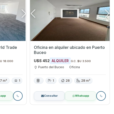
rld Trade
Oficina en alquiler ubicado en Puerto
Buceo
U$S 452
ALQUILER
$U 18.000
G.C. $U 3.500
Puerto del Buceo
Oficina
7 m²
1
1
28
28 m²
sapp
Consultar
Whatsapp