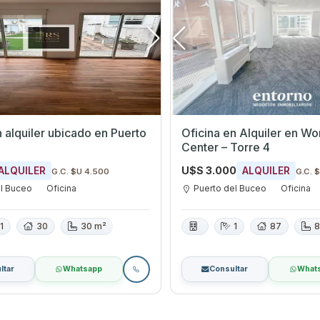
n alquiler ubicado en Puerto
Oficina en Alquiler en Wo
Center – Torre 4
U$S 3.000
ALQUILER
ALQUILER
G.C. $U 4.500
G.C. 
el Buceo
Oficina
Puerto del Buceo
Oficina
1
30
30 m²
1
87
8
ltar
Whatsapp
Consultar
What