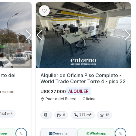
Alquiler de Oficina Piso Completo -
World Trade Center Torre 4 - piso 32
U$S 27.000
ALQUILER
U 23.000
Puerto del Buceo
Oficina
144 m²
6
717 m²
12
sapp
Consultar
Whatsapp