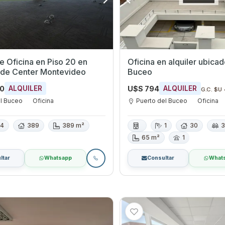
de Oficina en Piso 20 en
Oficina en alquiler ubica
ade Center Montevideo
Buceo
00
U$S 794
ALQUILER
ALQUILER
G.C. $U
el Buceo
Oficina
Puerto del Buceo
Oficina
4
389
389 m²
1
30
65 m²
1
ltar
Whatsapp
Consultar
What