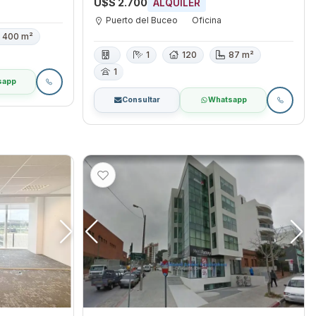
U$S 2.700
ALQUILER
Puerto del Buceo
Oficina
400 m²
1
120
87 m²
1
sapp
Consultar
Whatsapp