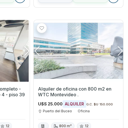
Completo -
Alquiler de oficina con 800 m2 en
 4 - piso 39
WTC Montevideo .
U$S 25.000
ALQUILER
G.C. $U 150.000
Puerto del Buceo
Oficina
12
800 m²
12