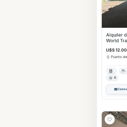
Alquiler 
World Tr
U$S 12.0
Puerto d
6
Consu