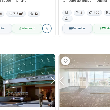
el Buceo
Oficina
Puerto del Buceo
Oficina
3
400
6
717 m²
12
1
ltar
Whatsapp
Consultar
What