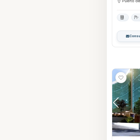
Puerto d
Consu