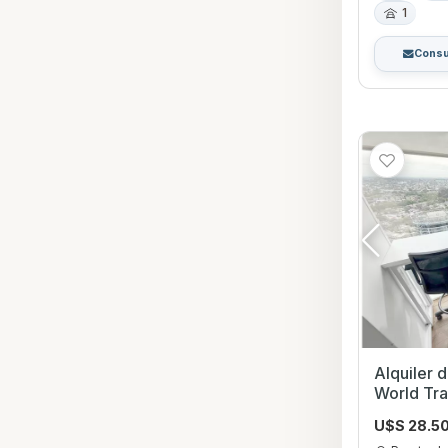
1
Consu
Alquiler 
World Tra
U$S 28.5