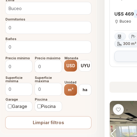
Zona
U$S 469
Dormitorios
Buceo
Baños
300 m²
Precio mínimo
Precio máximo
Moneda
USD
UYU
Superficie
Superficie
mínima
máxima
Unidad
m²
ha
Garage
Piscina
Garage
Piscina
Limpiar filtros