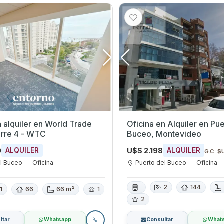
n alquiler en World Trade
Oficina en Alquiler en Puerto del
orre 4 - WTC
Buceo, Montevideo
0
U$S 2.198
ALQUILER
ALQUILER
G.C. $
el Buceo
Oficina
Puerto del Buceo
Oficina
2
144
1
66
66 m²
1
2
ltar
Whatsapp
Consultar
What