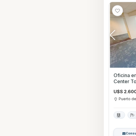
Oficina e
Center T
U$S 2.60
Puerto d
Consu