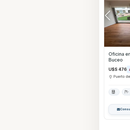
Oficina e
Buceo
U$S 476
Puerto d
Consu