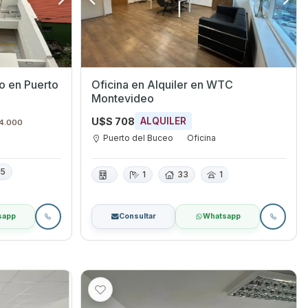
do en Puerto
Oficina en Alquiler en WTC
Montevideo
U$S 708
ALQUILER
 4.000
Puerto del Buceo
Oficina
35
1
33
1
sapp
Consultar
Whatsapp