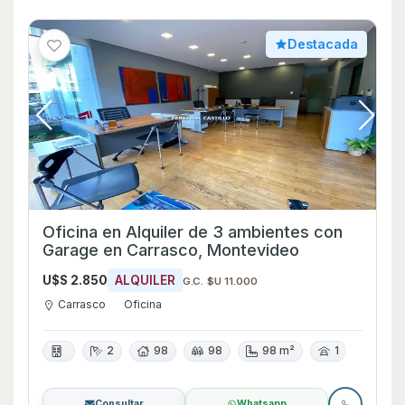
Destacada
Oficina en Alquiler de 3 ambientes con
Garage en Carrasco, Montevideo
U$S 2.850
ALQUILER
G.C. $U 11.000
Carrasco
Oficina
2
98
98
98 m²
1
Consultar
Whatsapp