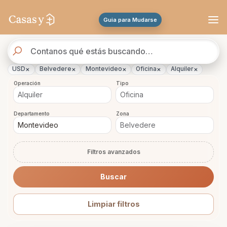
Se actualizaron los resultados. 45 propiedades encontradas.
Guia para Mudarse
Buscador
de
propiedades
×
×
×
×
×
USD
Belvedere
Montevideo
Oficina
Alquiler
Operación
Tipo
Departamento
Zona
Filtros avanzados
Buscar
Limpiar filtros