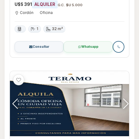
U$S 391
ALQUILER
G.C. $U 5.000
Cordón
Oficina
1
32 m²
Consultar
Whatsapp