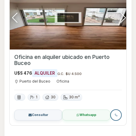
Oficina en alquiler ubicado en Puerto
Buceo
U$S 476
ALQUILER
G.C. $U 4.500
Puerto del Buceo
Oficina
1
30
30 m²
Consultar
Whatsapp