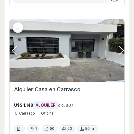
Alquiler Casa en Carrasco
U$S 1.148
ALQUILER
G.C. $U 1
Carrasco
Oficina
1
50
50
50 m²