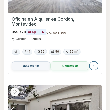
Oficina en Alquiler en Cordón,
Montevideo
U$S 720
ALQUILER
G.C. $U 8.200
Cordón
Oficina
1
59
59
59 m²
Consultar
Whatsapp