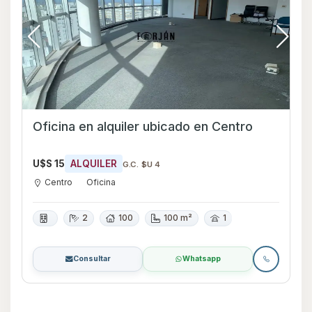
Oficina en alquiler ubicado en Centro
U$S 15
ALQUILER
G.C. $U 4
Centro
Oficina
2
100
100 m²
1
Consultar
Whatsapp