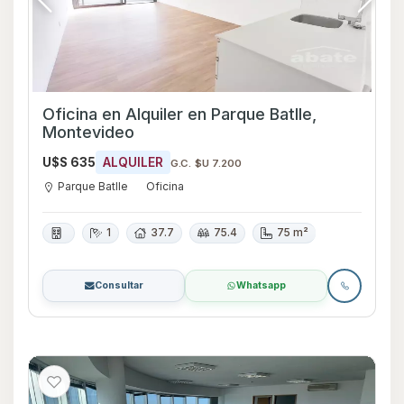
Oficina en Alquiler en Parque Batlle,
Montevideo
U$S 635
ALQUILER
G.C. $U 7.200
Parque Batlle
Oficina
1
37.7
75.4
75 m²
Consultar
Whatsapp