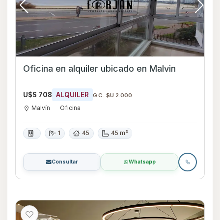
Oficina en alquiler ubicado en Malvin
U$S 708
ALQUILER
G.C. $U 2.000
Malvín
Oficina
1
45
45 m²
Consultar
Whatsapp