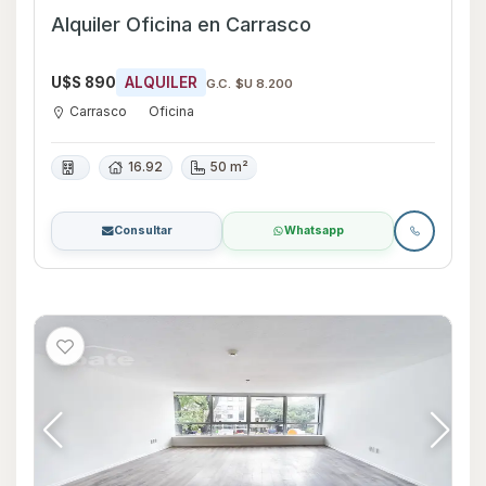
Alquiler Oficina en Carrasco
U$S 890
ALQUILER
G.C. $U 8.200
Carrasco
Oficina
16.92
50 m²
Consultar
Whatsapp