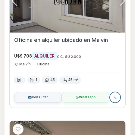
Oficina en alquiler ubicado en Malvin
U$S 708
ALQUILER
G.C. $U 2.000
Malvín
Oficina
1
45
45 m²
Consultar
Whatsapp