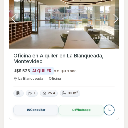
Oficina en Alquiler en La Blanqueada,
Montevideo
U$S 525
ALQUILER
G.C. $U 3.000
La Blanqueada
Oficina
1
25.4
33 m²
Consultar
Whatsapp