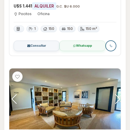
U$S 1.441
ALQUILER
G.C. $U 6.000
Pocitos
Oficina
1
150
150
150 m²
Consultar
Whatsapp