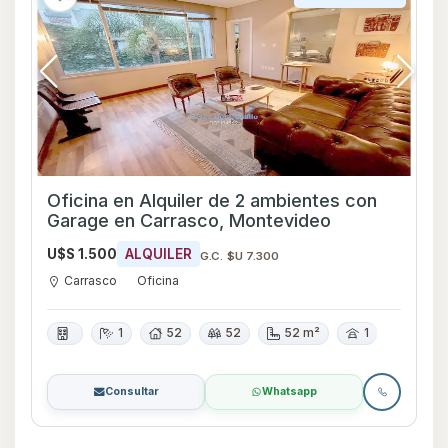
Oficina en Alquiler de 2 ambientes con
Garage en Carrasco, Montevideo
U$S 1.500
ALQUILER
G.C. $U 7.300
Carrasco
Oficina
1
52
52
52 m²
1
Consultar
Whatsapp