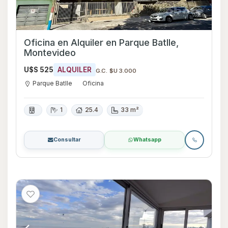
Oficina en Alquiler en Parque Batlle,
Montevideo
U$S 525
ALQUILER
G.C. $U 3.000
Parque Batlle
Oficina
1
25.4
33 m²
Consultar
Whatsapp