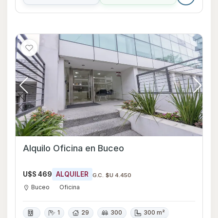
Alquilo Oficina en Buceo
U$S 469
ALQUILER
G.C. $U 4.450
Buceo
Oficina
1
29
300
300 m²