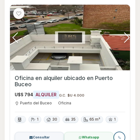
Oficina en alquiler ubicado en Puerto
Buceo
U$S 794
ALQUILER
G.C. $U 4.000
Puerto del Buceo
Oficina
1
30
35
65 m²
1
Consultar
Whatsapp