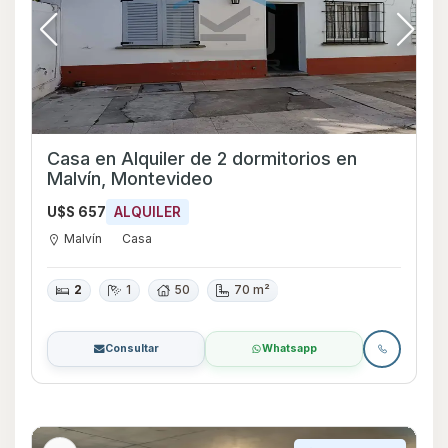
Casa en Alquiler de 2 dormitorios en
Malvín, Montevideo
U$S 657
ALQUILER
Malvín
Casa
2
1
50
70 m²
Consultar
Whatsapp