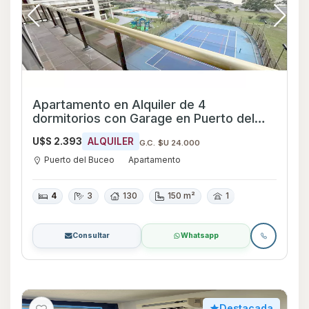
Apartamento en Alquiler de 4
dormitorios con Garage en Puerto del
Buceo, Montevideo
U$S 2.393
ALQUILER
G.C. $U 24.000
Puerto del Buceo
Apartamento
4
3
130
150 m²
1
Consultar
Whatsapp
Destacada