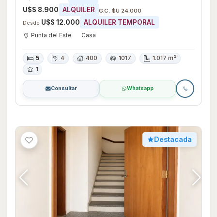
U$S 8.900
ALQUILER
G.C. $U 24.000
U$S 12.000
ALQUILER TEMPORAL
Desde
Punta del Este
Casa
5
4
400
1017
1.017 m²
1
Consultar
Whatsapp
Destacada