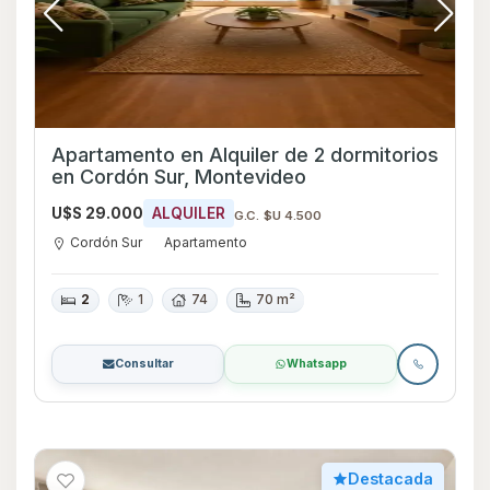
Apartamento en Alquiler de 2 dormitorios
en Cordón Sur, Montevideo
U$S 29.000
ALQUILER
G.C. $U 4.500
Cordón Sur
Apartamento
2
1
74
70 m²
Consultar
Whatsapp
Destacada