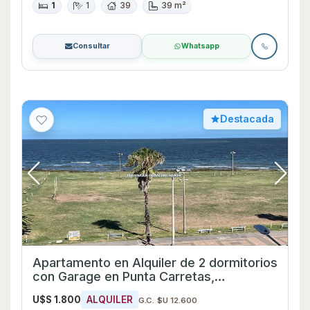
1
1
39
39 m²
Consultar
Whatsapp
Destacada
Apartamento en Alquiler de 2 dormitorios
con Garage en Punta Carretas,
Montevideo
U$S 1.800
ALQUILER
G.C. $U 12.600