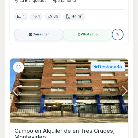
La Blanqueada
Apartamento
1
1
36
44 m²
Consultar
Whatsapp
Destacada
Campo en Alquiler de en Tres Cruces,
Montevideo