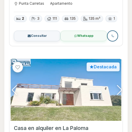
Punta Carretas
Apartamento
2
3
111
135
135 m²
1
Consultar
Whatsapp
Destacada
Casa en alquiler en La Paloma