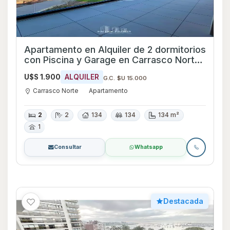
Apartamento en Alquiler de 2 dormitorios
con Piscina y Garage en Carrasco Norte,
Montevideo
U$S 1.900
ALQUILER
G.C. $U 15.000
Carrasco Norte
Apartamento
2
2
134
134
134 m²
1
Consultar
Whatsapp
Destacada