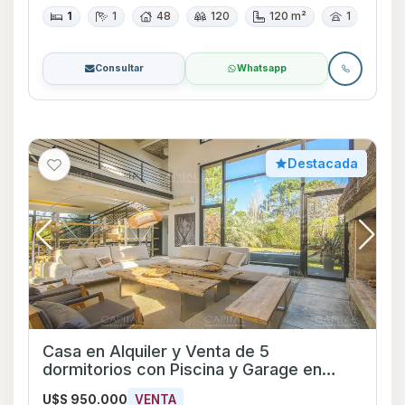
1
1
48
120
120 m²
1
Consultar
Whatsapp
Destacada
Casa en Alquiler y Venta de 5
dormitorios con Piscina y Garage en
Punta del Este, Maldonado
U$S 950.000
VENTA