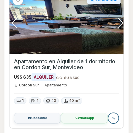
Apartamento en Alquiler de 1 dormitorio
en Cordón Sur, Montevideo
U$S 635
ALQUILER
G.C. $U 3.500
Cordón Sur
Apartamento
1
1
43
40 m²
Consultar
Whatsapp