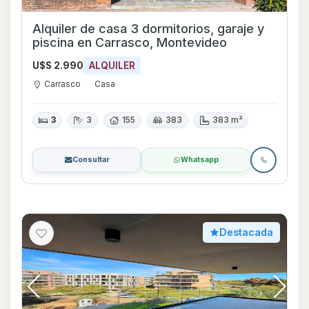
Alquiler de casa 3 dormitorios, garaje y
piscina en Carrasco, Montevideo
U$S 2.990
ALQUILER
Carrasco
Casa
3
3
155
383
383 m²
Consultar
Whatsapp
Destacada