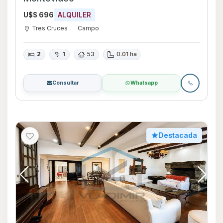
U$S 696
ALQUILER
Tres Cruces
Campo
2
1
53
0.01 ha
Consultar
Whatsapp
Destacada