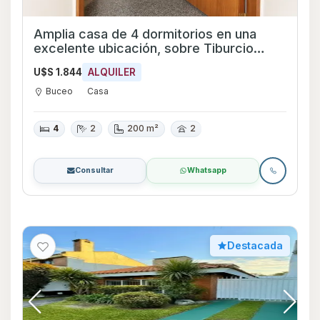
Amplia casa de 4 dormitorios en una
excelente ubicación, sobre Tiburcio
Gómez esquina Pedro Bustamante.
U$S 1.844
ALQUILER
Buceo
Casa
4
2
200 m²
2
Consultar
Whatsapp
Destacada