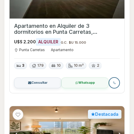
Apartamento en Alquiler de 3
dormitorios en Punta Carretas,
Montevideo
U$S 2.200
ALQUILER
G.C. $U 15.000
Punta Carretas
Apartamento
3
179
10
10 m²
2
Consultar
Whatsapp
Destacada