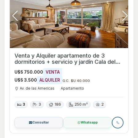
Venta y Alquiler apartamento de 3
dormitorios + servicio y jardín Cala del
Lago - Ref 2250
U$S 750.000
VENTA
U$S 3.500
ALQUILER
G.C. $U 40.000
Av. de las Americas
Apartamento
3
3
186
250 m²
2
Consultar
Whatsapp