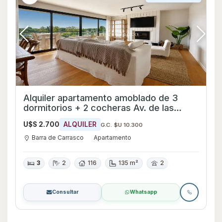
Alquiler apartamento amoblado de 3
dormitorios + 2 cocheras Av. de las
Américas - Ref 2255
U$S 2.700
ALQUILER
G.C. $U 10.300
Barra de Carrasco
Apartamento
3
2
116
135 m²
2
Consultar
Whatsapp