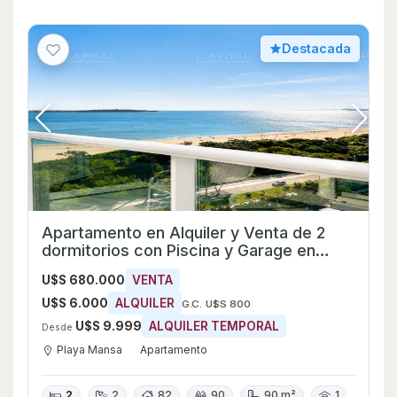
Destacada
Apartamento en Alquiler y Venta de 2
dormitorios con Piscina y Garage en
Playa Mansa, Maldonado
U$S 680.000
VENTA
U$S 6.000
ALQUILER
G.C. U$S 800
U$S 9.999
ALQUILER TEMPORAL
Desde
Playa Mansa
Apartamento
2
2
82
90
90 m²
1