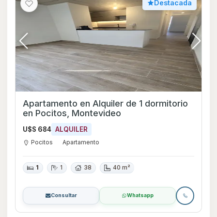
Destacada
Apartamento en Alquiler de 1 dormitorio
en Pocitos, Montevideo
U$S 684
ALQUILER
Pocitos
Apartamento
1
1
38
40 m²
Consultar
Whatsapp