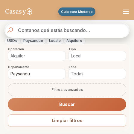
Se actualizaron los resultados. 45 propiedades encontradas.
Guia para Mudarse
Buscador
de
propiedades
×
×
×
×
USD
Paysandu
Local
Alquiler
Operación
Tipo
Departamento
Zona
Filtros avanzados
Buscar
Limpiar filtros