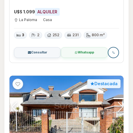
U$S 1.099
ALQUILER
La Paloma
Casa
3
2
252
231
800 m²
Consultar
Whatsapp
Destacada