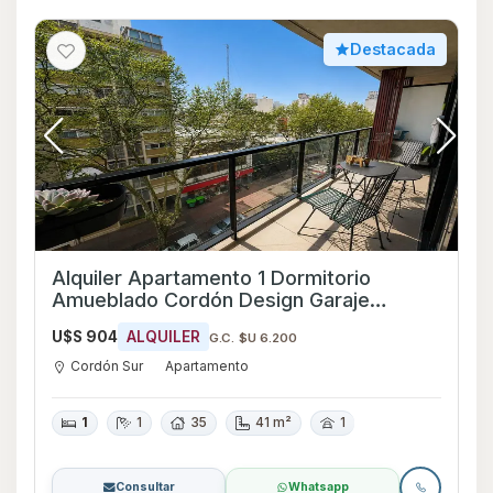
Destacada
Alquiler Apartamento 1 Dormitorio
Amueblado Cordón Design Garaje
Opcional amenities
U$S 904
ALQUILER
G.C. $U 6.200
Cordón Sur
Apartamento
1
1
35
41 m²
1
Consultar
Whatsapp