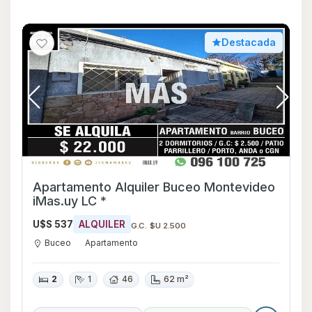
Destacada
Apartamento Alquiler Buceo Montevideo
iMas.uy LC *
U$S 537
ALQUILER
G.C. $U 2.500
Buceo
Apartamento
2
1
46
62 m²