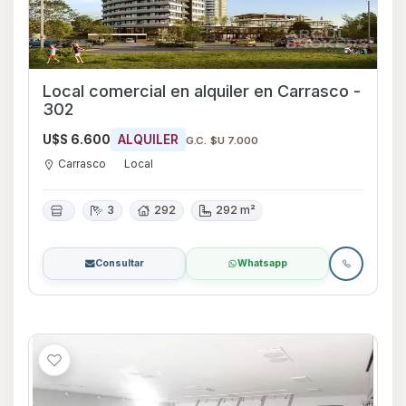
Local comercial en alquiler en Carrasco -
302
U$S 6.600
ALQUILER
G.C. $U 7.000
Carrasco
Local
3
292
292 m²
Consultar
Whatsapp