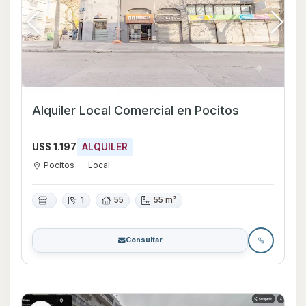
Alquiler Local Comercial en Pocitos
U$S 1.197
ALQUILER
Pocitos
Local
1
55
55 m²
Consultar