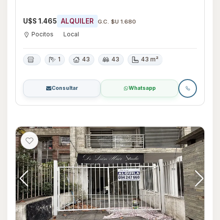
U$S 1.465
ALQUILER
G.C. $U 1.680
Pocitos
Local
1
43
43
43 m²
Consultar
Whatsapp