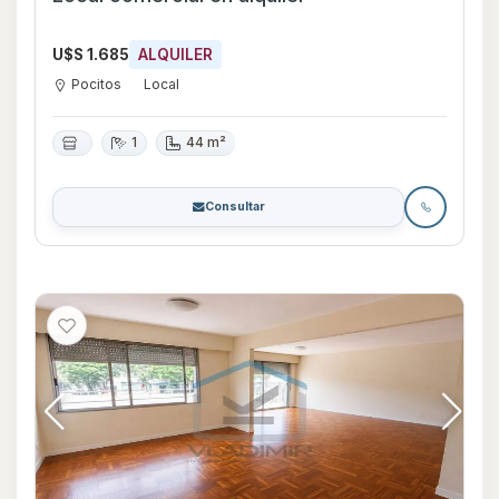
U$S 1.685
ALQUILER
Pocitos
Local
1
44 m²
Consultar