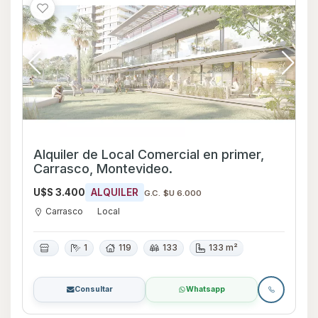
Alquiler de Local Comercial en primer,
Carrasco, Montevideo.
U$S 3.400
ALQUILER
G.C. $U 6.000
Carrasco
Local
1
119
133
133 m²
Consultar
Whatsapp