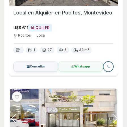
Local en Alquiler en Pocitos, Montevideo
U$S 611
ALQUILER
Pocitos
Local
1
27
6
33 m²
Consultar
Whatsapp