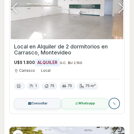
Local en Alquiler de 2 dormitorios en
Carrasco, Montevideo
U$S 1.800
ALQUILER
G.C. $U 2.150
Carrasco
Local
1
75
75
75 m²
Consultar
Whatsapp