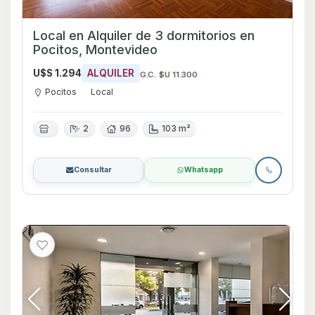
Local en Alquiler de 3 dormitorios en
Pocitos, Montevideo
U$S 1.294
ALQUILER
G.C. $U 11.300
Pocitos
Local
2
96
103 m²
Consultar
Whatsapp