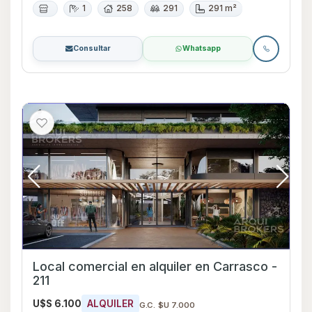
1
258
291
291 m²
Consultar
Whatsapp
Local comercial en alquiler en Carrasco -
211
U$S 6.100
ALQUILER
G.C. $U 7.000