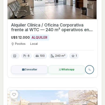
Alquiler Clínica / Oficina Corporativa
frente al WTC — 240 m² operativos en
Pocitos
U$S 12.000
ALQUILER
Pocitos
Local
6
100
240 m²
1
Consultar
Whatsapp