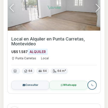
Local en Alquiler en Punta Carretas,
Montevideo
U$S 1.587
ALQUILER
Punta Carretas
Local
64
64
64 m²
Consultar
Whatsapp