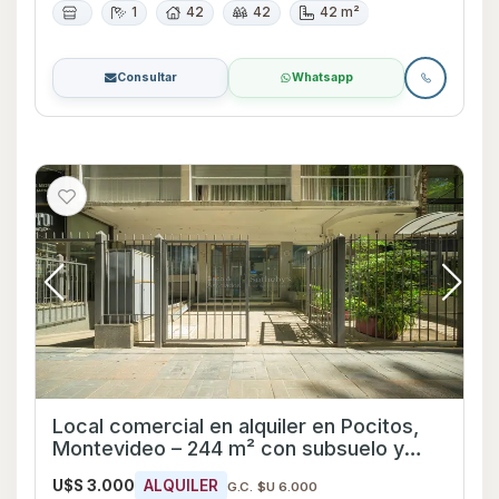
1
42
42
42 m²
Consultar
Whatsapp
Local comercial en alquiler en Pocitos,
Montevideo – 244 m² con subsuelo y
garaje
U$S 3.000
ALQUILER
G.C. $U 6.000