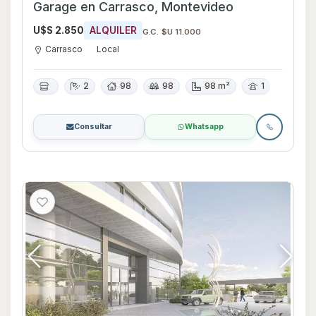
Garage en Carrasco, Montevideo
U$S 2.850
ALQUILER
G.C. $U 11.000
Carrasco
Local
2
98
98
98 m²
1
Consultar
Whatsapp