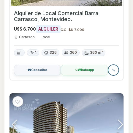
Alquiler de Local Comercial Barra
Carrasco, Montevideo.
U$S 6.700
ALQUILER
G.C. $U 7.000
Carrasco
Local
1
326
360
360 m²
Consultar
Whatsapp