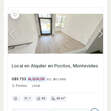
Local en Alquiler en Pocitos, Montevideo
U$S 733
ALQUILER
G.C. $U 1.000
Pocitos
Local
1
46
46 m²