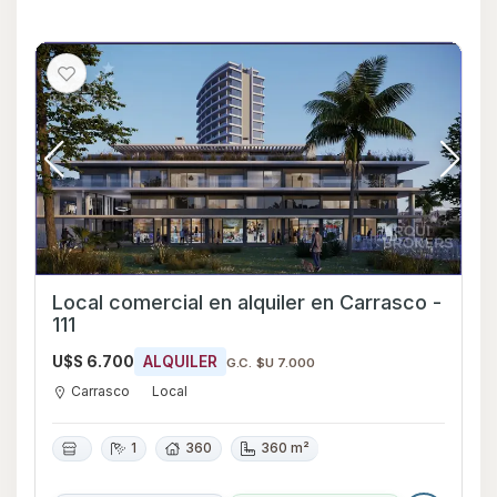
Local comercial en alquiler en Carrasco -
111
U$S 6.700
ALQUILER
G.C. $U 7.000
Carrasco
Local
1
360
360 m²