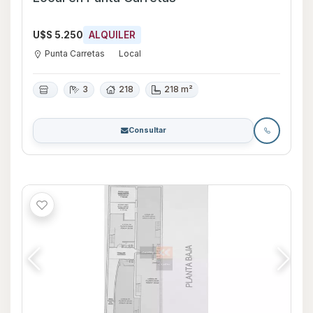
U$S 5.250
ALQUILER
Punta Carretas
Local
3
218
218 m²
Consultar