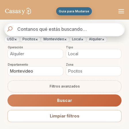
Se actualizaron los resultados. 47 propiedades encontradas.
Guia para Mudarse
Buscador
de
propiedades
×
×
×
×
×
USD
Pocitos
Montevideo
Local
Alquiler
Operación
Tipo
Departamento
Zona
Filtros avanzados
Buscar
Limpiar filtros