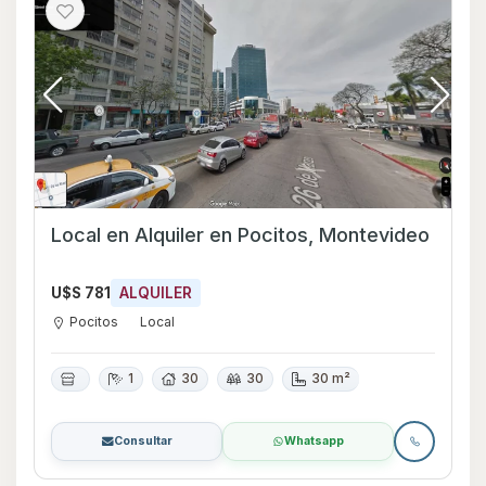
Local en Alquiler en Pocitos, Montevideo
U$S 781
ALQUILER
Pocitos
Local
1
30
30
30 m²
Consultar
Whatsapp