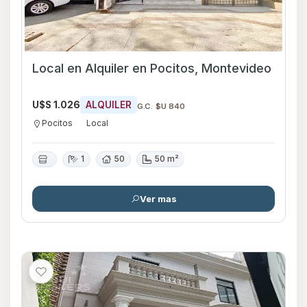
Local en Alquiler en Pocitos, Montevideo
U$S 1.026
ALQUILER
G.C. $U 840
Pocitos
Local
1
50
50 m²
Ver mas