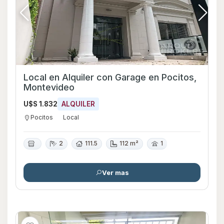
Local en Alquiler con Garage en Pocitos,
Montevideo
U$S 1.832
ALQUILER
Pocitos
Local
2
111.5
112 m²
1
Ver mas