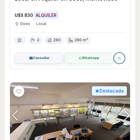
U$S 830
ALQUILER
Goes
Local
2
280
280 m²
Consultar
Whatsapp
Destacada