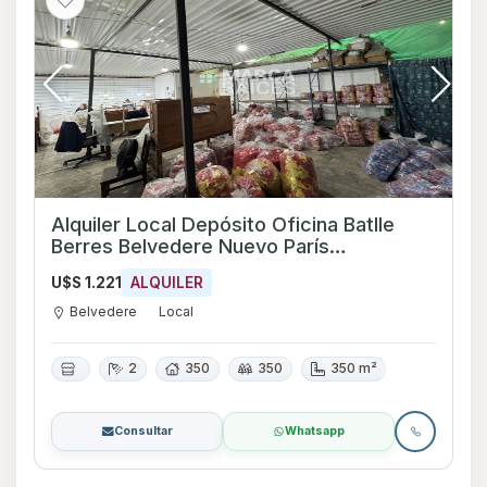
Alquiler Local Depósito Oficina Batlle
Berres Belvedere Nuevo París
Montevideo
U$S 1.221
ALQUILER
Belvedere
Local
2
350
350
350 m²
Consultar
Whatsapp