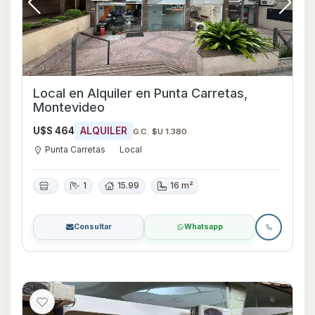
Local en Alquiler en Punta Carretas,
Montevideo
U$S 464
ALQUILER
G.C. $U 1.380
Punta Carretas
Local
1
15.99
16 m²
Consultar
Whatsapp