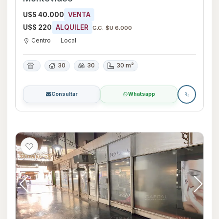
U$S 40.000
VENTA
U$S 220
ALQUILER
G.C. $U 6.000
Centro
Local
30
30
30 m²
Consultar
Whatsapp