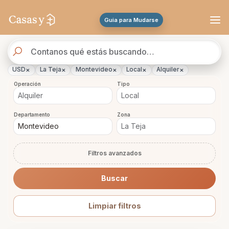
Se actualizaron los resultados. 288 propiedades encontradas.
Guia para Mudarse
Buscador
de
propiedades
×
×
×
×
×
USD
La Teja
Montevideo
Local
Alquiler
Operación
Tipo
Departamento
Zona
Filtros avanzados
Buscar
Limpiar filtros