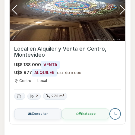
Local en Alquiler y Venta en Centro,
Montevideo
U$S 138.000
VENTA
U$S 977
ALQUILER
G.C. $U 9.000
Centro
Local
2
273 m²
Consultar
Whatsapp