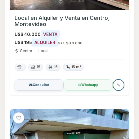
Local en Alquiler y Venta en Centro,
Montevideo
U$S 40.000
VENTA
U$S 195
ALQUILER
G.C. $U 3.000
Centro
Local
15
15
15 m²
Consultar
Whatsapp