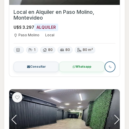
Local en Alquiler en Paso Molino,
Montevideo
U$S 3.297
ALQUILER
Paso Molino
Local
1
80
80
80 m²
Consultar
Whatsapp