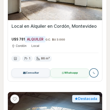
Local en Alquiler en Cordón, Montevideo
U$S 781
ALQUILER
G.C. $U 3.000
Cordón
Local
1
86 m²
Consultar
Whatsapp
Destacada