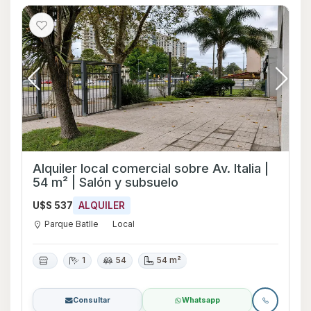
Alquiler local comercial sobre Av. Italia |
54 m² | Salón y subsuelo
U$S 537
ALQUILER
Parque Batlle
Local
1
54
54 m²
Consultar
Whatsapp