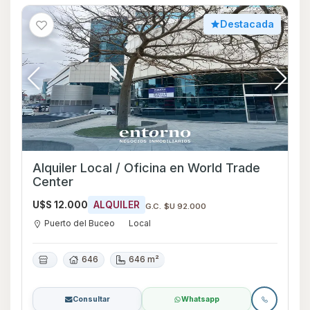
Destacada
Alquiler Local / Oficina en World Trade
Center
U$S 12.000
ALQUILER
G.C. $U 92.000
Puerto del Buceo
Local
646
646 m²
Consultar
Whatsapp