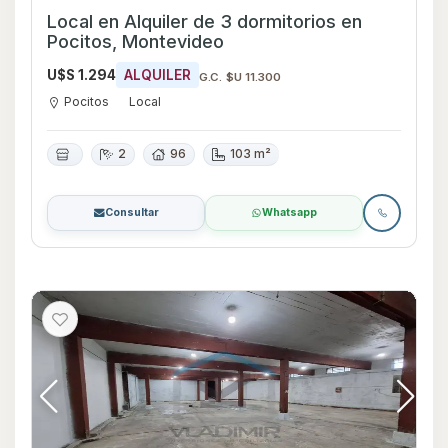
Local en Alquiler de 3 dormitorios en
Pocitos, Montevideo
U$S 1.294
ALQUILER
G.C. $U 11.300
Pocitos
Local
2
96
103 m²
Consultar
Whatsapp