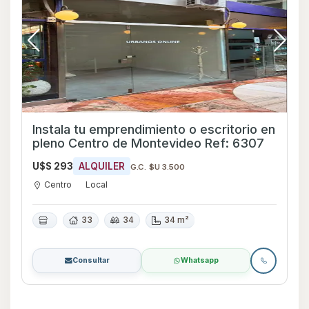
Instala tu emprendimiento o escritorio en
pleno Centro de Montevideo Ref: 6307
U$S 293
ALQUILER
G.C. $U 3.500
Centro
Local
33
34
34 m²
Consultar
Whatsapp