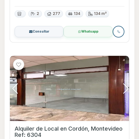
2
277
134
134 m²
Consultar
Whatsapp
Alquiler de Local en Cordón, Montevideo
Ref: 6304