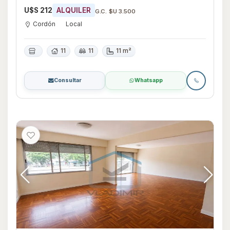
U$S 212
ALQUILER
G.C. $U 3.500
Cordón
Local
11
11
11 m²
Consultar
Whatsapp