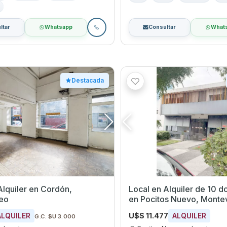
ltar
Whatsapp
Consultar
What
Destacada
er en Cordón,
Local en Alquiler de 10 d
eo
en Pocitos Nuevo, Monte
U$S 11.477
ALQUILER
ALQUILER
G.C. $U 3.000