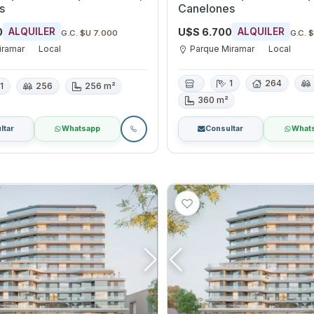
s
Canelones
0
U$S 6.700
ALQUILER
ALQUILER
G.C. $U 7.000
G.C. 
iramar
Local
Parque Miramar
Local
1
264
1
256
256 m²
360 m²
ltar
Whatsapp
Consultar
What