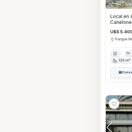
Local en Alquiler en
Canelone
U$S 5.40
Parque M
135 m²
Consu