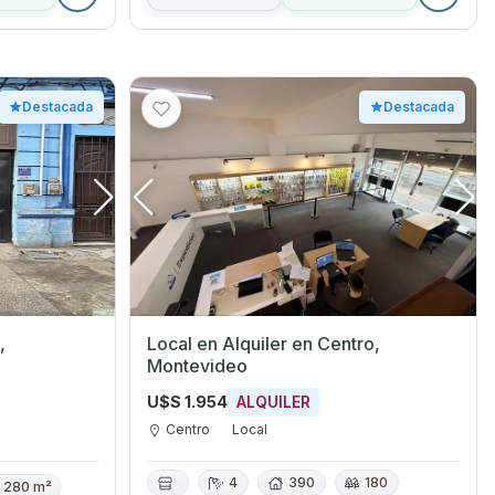
Destacada
Destacada
Local en Alquiler en Centro,
Montevideo
U$S 1.954
ALQUILER
Centro
Local
4
390
180
280 m²