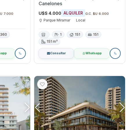
Canelones
U$S 4.000
ALQUILER
$U 7.000
G.C. $U 6.000
Parque Miramar
Local
360
1
151
151
151 m²
sapp
Consultar
Whatsapp