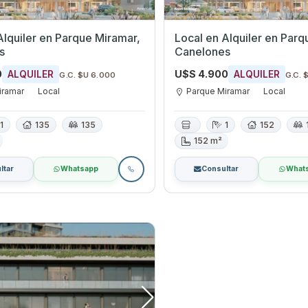
 Parque Miramar,
Local en Alquiler en Parque Miramar,
s
Canelones
0
U$S 4.900
ALQUILER
ALQUILER
G.C. $U 6.000
G.C. 
iramar
Local
Parque Miramar
Local
1
135
135
1
152
152 m²
ltar
Whatsapp
Consultar
What