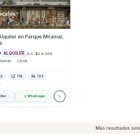
 Parque Miramar,
s
0
ALQUILER
G.C. $U 6.000
iramar
Local
2
118
133
ltar
Whatsapp
Más resultados simi