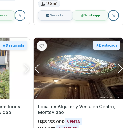
180 m²
sapp
Consultar
Whatsapp
Destacada
Destacada
ormitorios
Local en Alquiler y Venta en Centro,
video
Montevideo
U$S 138.000
VENTA