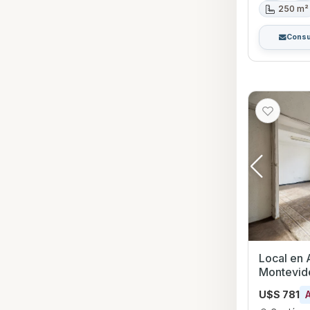
250 m²
Consu
Local en Alquil
Montevid
U$S 781