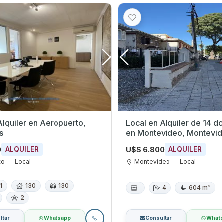
 en Aeropuerto,
Local en Alquiler de 14 d
s
en Montevideo, Montevi
0
U$S 6.800
ALQUILER
ALQUILER
to
Local
Montevideo
Local
1
130
130
4
604 m²
2
ltar
Whatsapp
Consultar
What