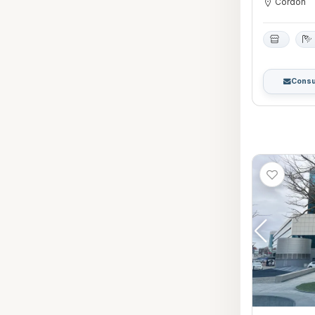
Cordón
Consu