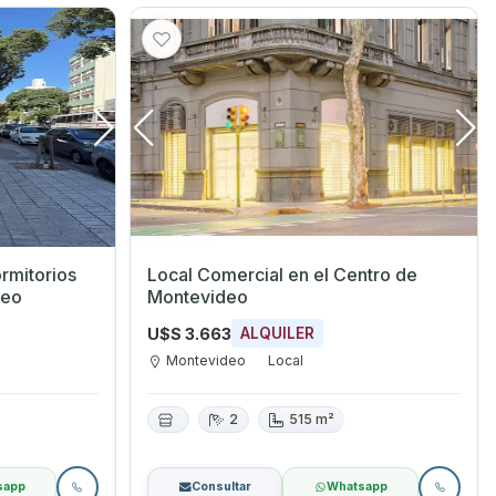
ormitorios
Local Comercial en el Centro de
deo
Montevideo
U$S 3.663
ALQUILER
Montevideo
Local
2
515 m²
sapp
Consultar
Whatsapp