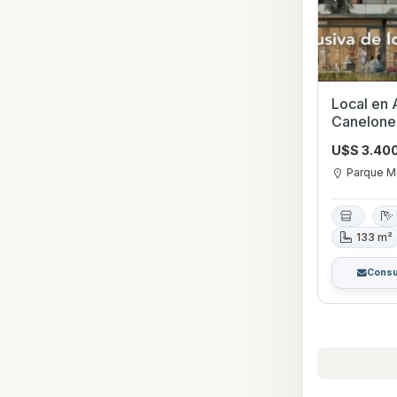
Local en Alquiler en
Canelone
U$S 3.40
Parque M
133 m²
Consu