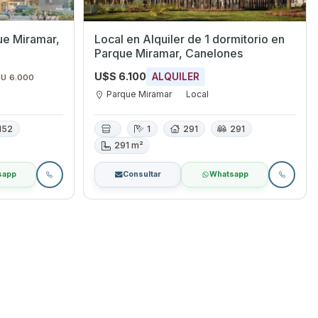
Local en Alquiler de 1 dormitorio en
Parque Miramar, Canelones
U$S 6.100
ALQUILER
$U 6.000
Parque Miramar
Local
152
1
291
291
291 m²
sapp
Consultar
Whatsapp