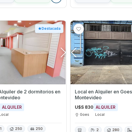
Destacada
lquiler de 2 dormitorios en
Local en Alquiler en Goes,
ontevideo
Montevideo
U$S 830
ALQUILER
ALQUILER
Local
Goes
Local
1
250
250
2
280