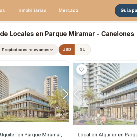
tos
Inmobiliarias
Mercado
Guia p
r de Locales en Parque Miramar - Canelones
Propiedades relevantes
USD
$U
 Parque Miramar,
Local en Alquiler en Parque Miramar,