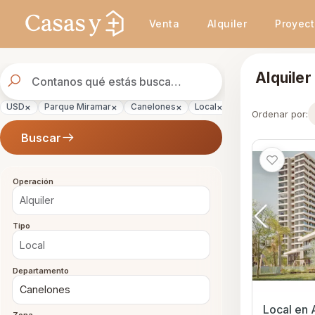
Se actualizaron los resultados. 47 propiedades encontradas.
Venta
Alquiler
Proyec
Buscador
Alquile
de
propiedades
×
×
×
×
×
USD
Parque Miramar
Canelones
Local
Alquiler
Ordenar por:
Buscar
Operación
Tipo
Departamento
Local en Alquiler en