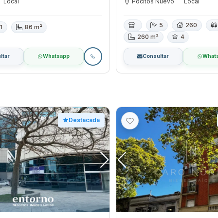
Local
Pocitos Nuevo
Local
5
260
1
86 m²
260 m²
4
ltar
Whatsapp
Consultar
What
Destacada