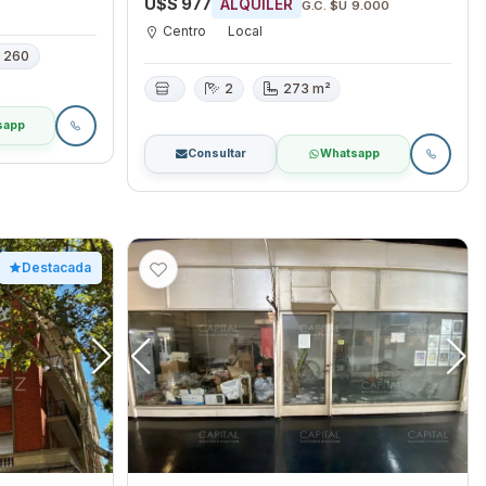
U$S 977
ALQUILER
G.C. $U 9.000
Centro
Local
260
2
273 m²
sapp
Consultar
Whatsapp
Destacada