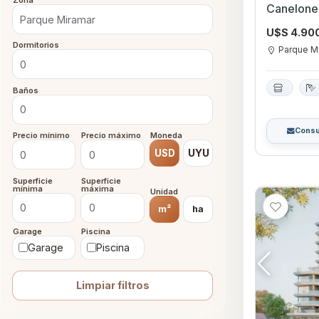
Zona
Canelone
U$S 4.90
Dormitorios
Parque M
Baños
Consu
Precio mínimo
Precio máximo
Moneda
USD
UYU
Superficie
Superficie
mínima
máxima
Unidad
m²
ha
Garage
Piscina
Garage
Piscina
Limpiar filtros