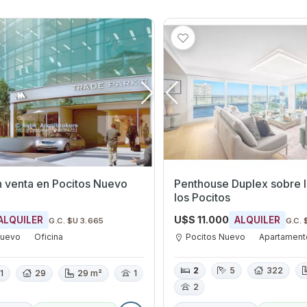
n venta en Pocitos Nuevo
Penthouse Duplex sobre l
los Pocitos
U$S 11.000
ALQUILER
ALQUILER
G.C. $U 3.665
G.C. 
Nuevo
Oficina
Pocitos Nuevo
Apartament
2
5
322
1
29
29 m²
1
2