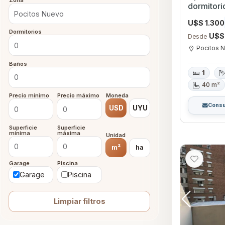
Zona
dormitorio con Garag
Nuevo, M
U$S 1.300
Dormitorios
U$S
Desde
Pocitos 
Baños
1
40 m²
Precio mínimo
Precio máximo
Moneda
Consu
USD
UYU
Superficie
Superficie
mínima
máxima
Unidad
m²
ha
Garage
Piscina
Garage
Piscina
Limpiar filtros