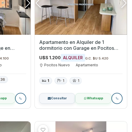
Apartamento en Alquiler de 1
dormitorio con Garage en Pocitos
eo
Nuevo, Montevideo
U$S 1.200
ALQUILER
 4.100
G.C. $U 5.420
o
Pocitos Nuevo
Apartamento
36
1
1
1
sapp
Consultar
Whatsapp