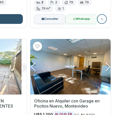
45
2
2
79
79
79 m²
1
Consultar
Whatsapp
EN
Oficina en Alquiler con Garage en
IENTES
Pocitos Nuevo, Montevideo
U$S 1.200
ALQUILER
G.C. $U 9.500