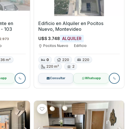
nte en
Edificio en Alquiler en Pocitos
 - 103
Nuevo, Montevideo
U$S 3.748
ALQUILER
 2.973
o
Pocitos Nuevo
Edificio
36 m²
0
220
220
220 m²
2
sapp
Consultar
Whatsapp