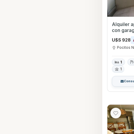
Alquiler 
con garag
U$S 928
Pocitos 
1
1
Consu