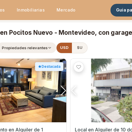
tos
Inmobiliarias
Mercado
Guia p
r en Pocitos Nuevo - Montevideo, con garag
Propiedades relevantes
USD
$U
Destacada
to en Alquiler de 1
Local en Alquiler de 10 d