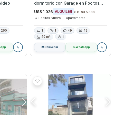
video
dormitorio con Garage en Pocitos
Nuevo, Montevideo
U$S 1.026
ALQUILER
G.C. $U 5.000
Pocitos Nuevo
Apartamento
260
1
1
49
49
49 m²
1
sapp
Consultar
Whatsapp