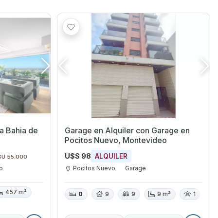
a Bahia de
Garage en Alquiler con Garage en
Pocitos Nuevo, Montevideo
U$S 98
ALQUILER
$U 55.000
o
Pocitos Nuevo
Garage
457 m²
0
9
9
9 m²
1