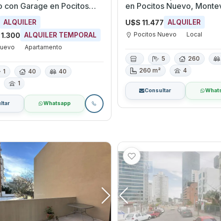
e en Pocitos
en Pocitos Nuevo, Monte
ontevideo
U$S 11.477
ALQUILER
ALQUILER
Pocitos Nuevo
Local
 1.300
ALQUILER TEMPORAL
Nuevo
Apartamento
5
260
260 m²
4
1
40
40
1
Consultar
What
ltar
Whatsapp