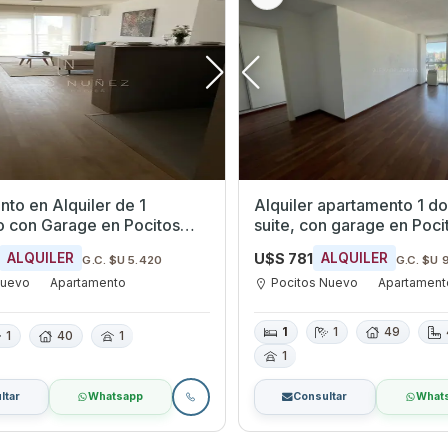
to en Alquiler de 1
Alquiler apartamento 1 do
e en Pocitos
suite, con garage en Poc
ontevideo
U$S 781
ALQUILER
ALQUILER
G.C. $U 5.420
G.C. $U 
Nuevo
Apartamento
Pocitos Nuevo
Apartament
1
1
49
1
40
1
1
ltar
Whatsapp
Consultar
What