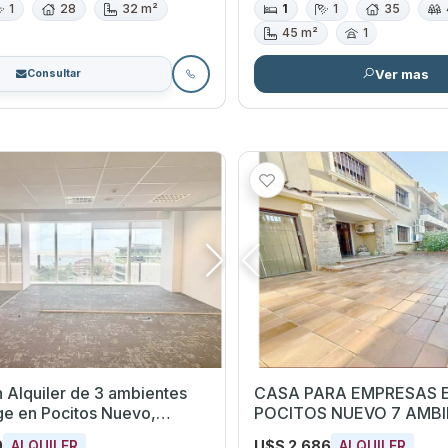
1
28
32 m²
1
1
35
45 m²
1
Ver mas
Consultar
n Alquiler de 3 ambientes
CASA PARA EMPRESAS 
POCITOS NUEVO 7 AMB
eo
0
U$S 2.686
ALQUILER
ALQUILER