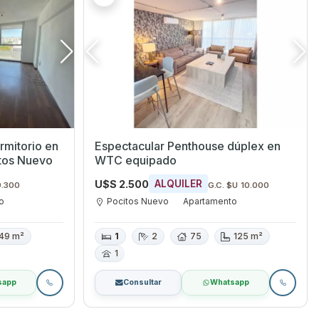
rmitorio en
Espectacular Penthouse dúplex en
itos Nuevo
WTC equipado
U$S 2.500
ALQUILER
9.300
G.C. $U 10.000
o
Pocitos Nuevo
Apartamento
49 m²
1
2
75
125 m²
1
sapp
Consultar
Whatsapp