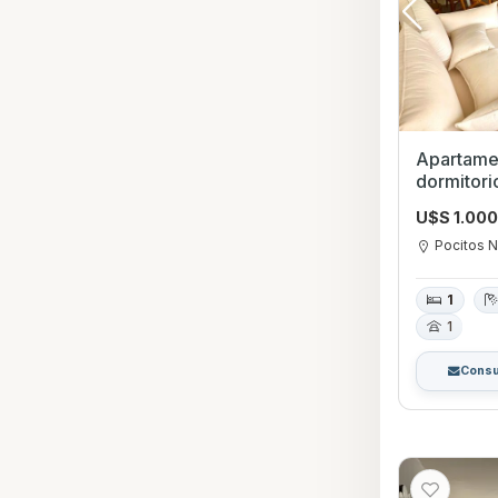
Apartamen
dormitorio con Garag
Nuevo, M
U$S 1.00
Pocitos 
1
1
Consu