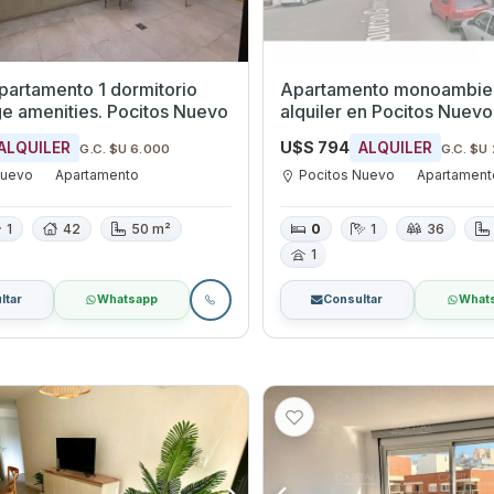
apartamento 1 dormitorio
Apartamento monoambie
e amenities. Pocitos Nuevo
alquiler en Pocitos Nuevo
U$S 794
ALQUILER
ALQUILER
G.C. $U 6.000
G.C. $U
Nuevo
Apartamento
Pocitos Nuevo
Apartament
1
42
50 m²
0
1
36
1
ltar
Whatsapp
Consultar
What