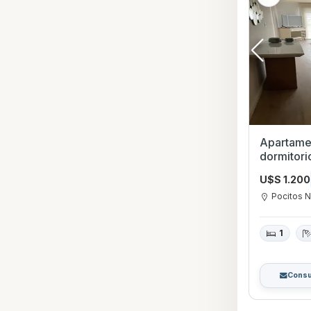
Apartamen
dormitorio con Garag
Nuevo, M
U$S 1.200
Pocitos 
1
Consu