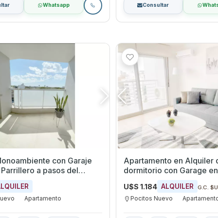
ltar
Whatsapp
Consultar
What
 Monoambiente con Garaje
Apartamento en Alquiler 
Parrillero a pasos del
dormitorio con Garage en Pocitos
Nuevo, Montevideo
U$S 1.184
ALQUILER
ALQUILER
G.C. $
Nuevo
Apartamento
Pocitos Nuevo
Apartament