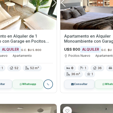
to en Alquiler de 1
Apartamento en Alquiler
e en Pocitos
Monoambiente con Garage en
ontevideo
Pocitos Nuevo, Montevid
0
U$S 800
ALQUILER
ALQUILER
G.C. $U 5.800
G.C. $U
Nuevo
Apartamento
Pocitos Nuevo
Apartament
1
52
52 m²
0
1
36
36 m²
1
ltar
Whatsapp
Consultar
What