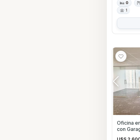
0
1
Oficina e
con Garage en Pocitos Nuevo,
Montevid
U$S 2.60