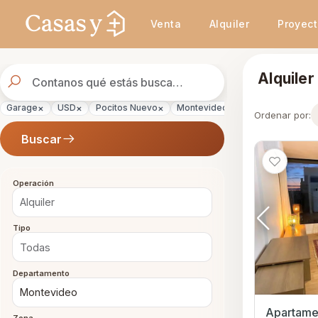
Se actualizaron los resultados. 46 propiedades encontradas.
Venta
Alquiler
Proyec
Buscador
Alquile
de
propiedades
×
×
×
×
×
Garage
USD
Pocitos Nuevo
Montevideo
Alquiler
Ordenar por:
Buscar
Operación
Tipo
Departamento
Apartamen