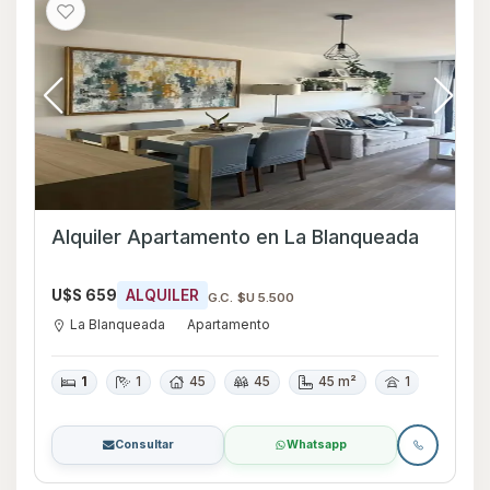
Alquiler Apartamento en La Blanqueada
U$S 659
ALQUILER
G.C. $U 5.500
La Blanqueada
Apartamento
1
1
45
45
45 m²
1
Consultar
Whatsapp