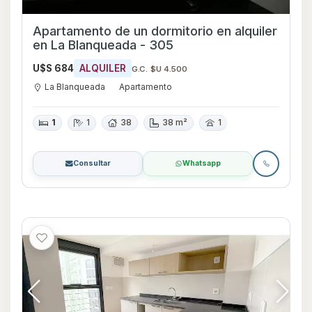
Apartamento de un dormitorio en alquiler
en La Blanqueada - 305
U$S 684
ALQUILER
G.C. $U 4.500
La Blanqueada
Apartamento
1
1
38
38 m²
1
Consultar
Whatsapp