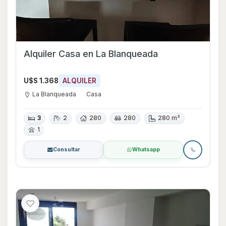
Alquiler Casa en La Blanqueada
U$S 1.368
ALQUILER
La Blanqueada
Casa
3
2
280
280
280 m²
1
Consultar
Whatsapp