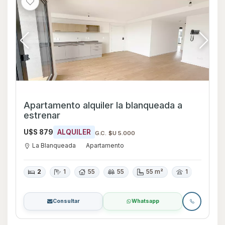
Apartamento alquiler la blanqueada a
estrenar
U$S 879
ALQUILER
G.C. $U 5.000
La Blanqueada
Apartamento
2
1
55
55
55 m²
1
Consultar
Whatsapp