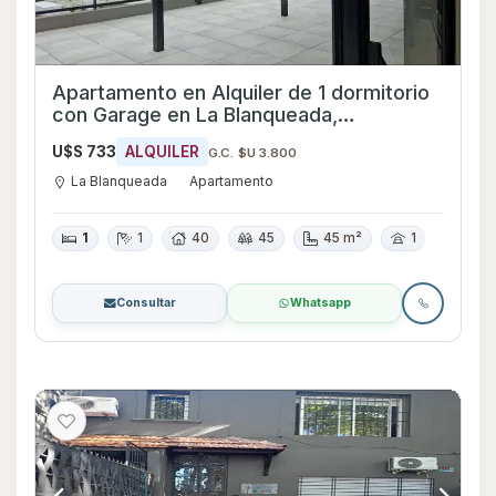
Apartamento en Alquiler de 1 dormitorio
con Garage en La Blanqueada,
Montevideo
U$S 733
ALQUILER
G.C. $U 3.800
La Blanqueada
Apartamento
1
1
40
45
45 m²
1
Consultar
Whatsapp