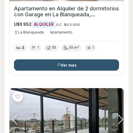
Apartamento en Alquiler de 2 dormitorios
con Garage en La Blanqueada,
Montevideo
U$S 952
ALQUILER
G.C. $U 5.000
La Blanqueada
Apartamento
2
1
55
55 m²
1
Ver mas