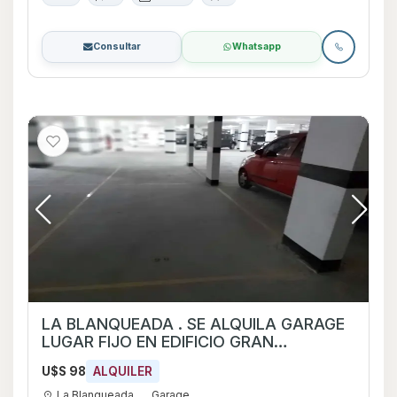
Consultar
Whatsapp
LA BLANQUEADA . SE ALQUILA GARAGE
LUGAR FIJO EN EDIFICIO GRAN
BOULEVARD , EN BVAR ARTIGAS Y
U$S 98
ALQUILER
GARIBALDI . SOLO PARA USUARIOS QUE
VIVAN EN EL EDIFICIO . $ 4.000
La Blanqueada
Garage