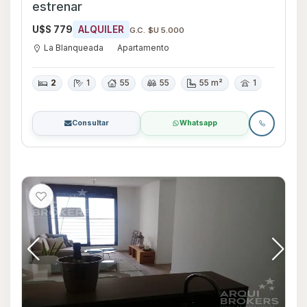
estrenar
U$S 779
ALQUILER
G.C. $U 5.000
La Blanqueada
Apartamento
2
1
55
55
55 m²
1
Consultar
Whatsapp