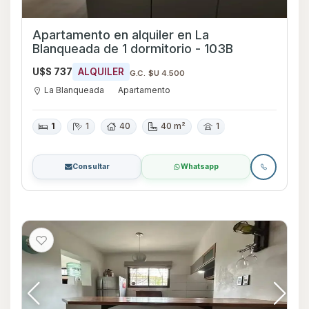
Apartamento en alquiler en La
Blanqueada de 1 dormitorio - 103B
U$S 737
ALQUILER
G.C. $U 4.500
La Blanqueada
Apartamento
1
1
40
40 m²
1
Consultar
Whatsapp