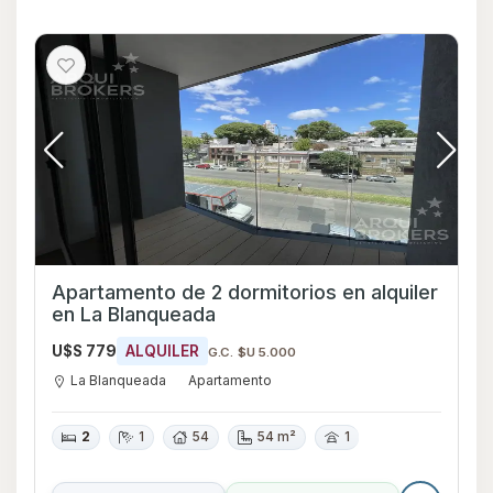
Apartamento de 2 dormitorios en alquiler
en La Blanqueada
U$S 779
ALQUILER
G.C. $U 5.000
La Blanqueada
Apartamento
2
1
54
54 m²
1