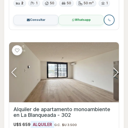
2
1
50
50
50 m²
1
Consultar
Whatsapp
Alquiler de apartamento monoambiente
en La Blanqueada - 302
U$S 659
ALQUILER
G.C. $U 3.500