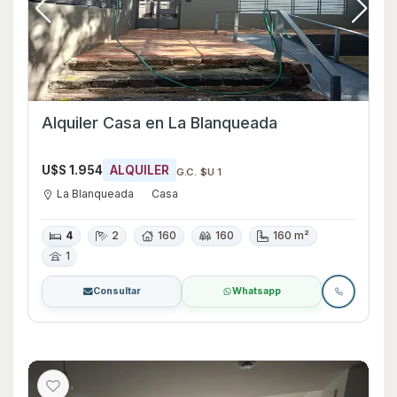
Alquiler Casa en La Blanqueada
U$S 1.954
ALQUILER
G.C. $U 1
La Blanqueada
Casa
4
2
160
160
160 m²
1
Consultar
Whatsapp