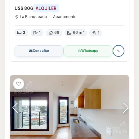
U$S 806
ALQUILER
La Blanqueada
Apartamento
2
1
66
66 m²
1
Consultar
Whatsapp