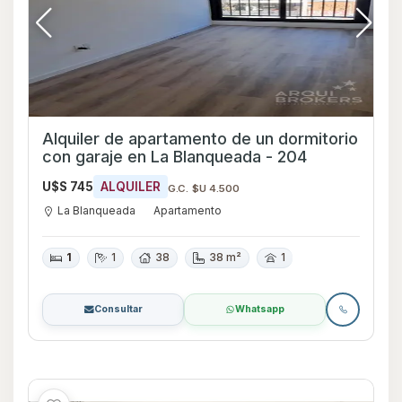
Alquiler de apartamento de un dormitorio
con garaje en La Blanqueada - 204
U$S 745
ALQUILER
G.C. $U 4.500
La Blanqueada
Apartamento
1
1
38
38 m²
1
Consultar
Whatsapp