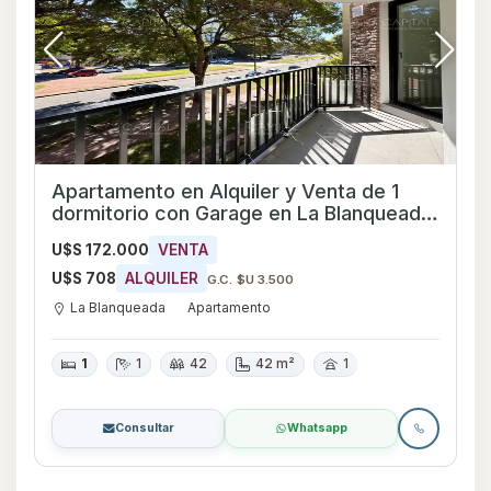
Apartamento en Alquiler y Venta de 1
dormitorio con Garage en La Blanqueada,
Montevideo
U$S 172.000
VENTA
U$S 708
ALQUILER
G.C. $U 3.500
La Blanqueada
Apartamento
1
1
42
42 m²
1
Consultar
Whatsapp