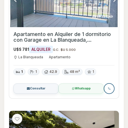
Apartamento en Alquiler de 1 dormitorio
con Garage en La Blanqueada,
Montevideo
U$S 781
ALQUILER
G.C. $U 5.000
La Blanqueada
Apartamento
1
1
42.9
48 m²
1
Consultar
Whatsapp