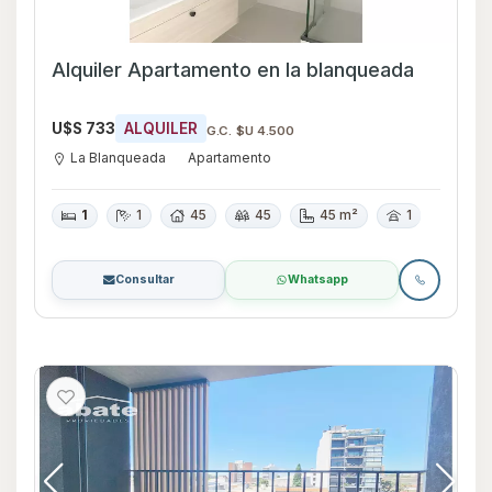
Alquiler Apartamento en la blanqueada
U$S 733
ALQUILER
G.C. $U 4.500
La Blanqueada
Apartamento
1
1
45
45
45 m²
1
Consultar
Whatsapp