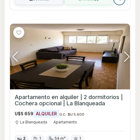
Apartamento en alquiler | 2 dormitorios |
Cochera opcional | La Blanqueada
U$S 659
ALQUILER
G.C. $U 5.600
La Blanqueada
Apartamento
2
1
54 m²
1