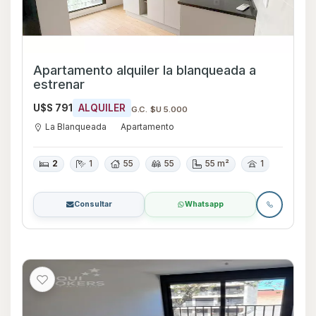
Apartamento alquiler la blanqueada a
estrenar
U$S 791
ALQUILER
G.C. $U 5.000
La Blanqueada
Apartamento
2
1
55
55
55 m²
1
Consultar
Whatsapp