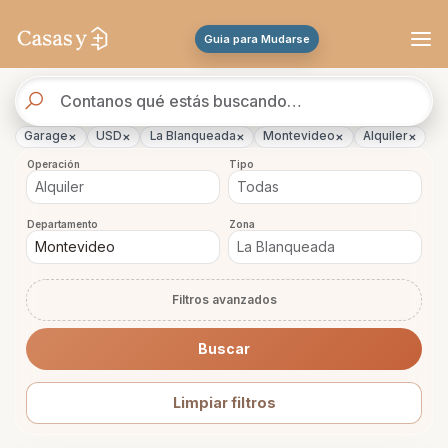
Se actualizaron los resultados. 288 propiedades encontradas.
Guia para Mudarse
Buscador
de
propiedades
×
×
×
×
×
Garage
USD
La Blanqueada
Montevideo
Alquiler
Operación
Tipo
Departamento
Zona
Filtros avanzados
Buscar
Limpiar filtros