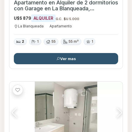
Apartamento en Alquiler de 2 dormitorios
con Garage en La Blanqueada,
Montevideo
U$S 879
ALQUILER
G.C. $U 5.000
La Blanqueada
Apartamento
2
1
55
55 m²
1
Ver mas