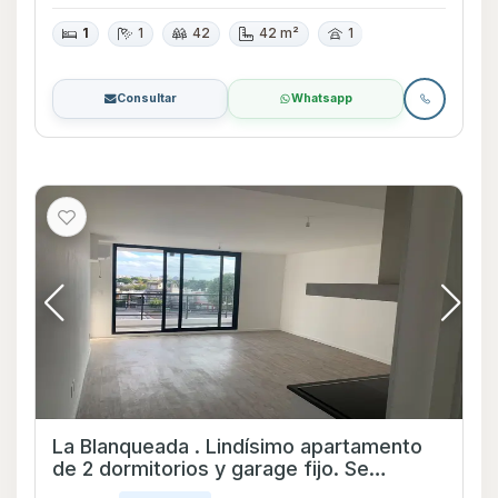
1
1
42
42 m²
1
Consultar
Whatsapp
La Blanqueada . Lindísimo apartamento
de 2 dormitorios y garage fijo. Se
destaca el gran living comedor con vista