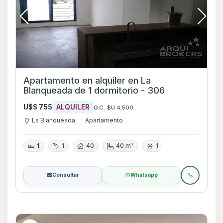
Apartamento en alquiler en La
Blanqueada de 1 dormitorio - 306
U$S 755
ALQUILER
G.C. $U 4.500
La Blanqueada
Apartamento
1
1
40
40 m²
1
Consultar
Whatsapp