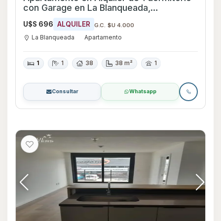
con Garage en La Blanqueada,
Montevideo
U$S 696
ALQUILER
G.C. $U 4.000
La Blanqueada
Apartamento
1
1
38
38 m²
1
Consultar
Whatsapp