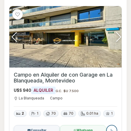
Campo en Alquiler de con Garage en La
Blanqueada, Montevideo
U$S 940
ALQUILER
G.C. $U 7.500
La Blanqueada
Campo
2
1
70
70
0.01 ha
1
Consultar
Whatsapp