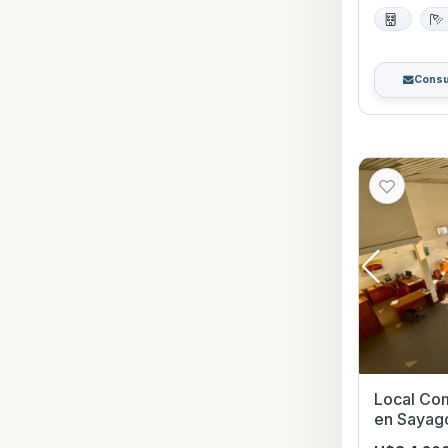
Consu
Local Com
en Sayag