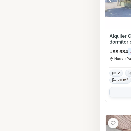
Alquiler 
dormitorio
construcc
U$S 684
Nuevo Pa
2
78 m²