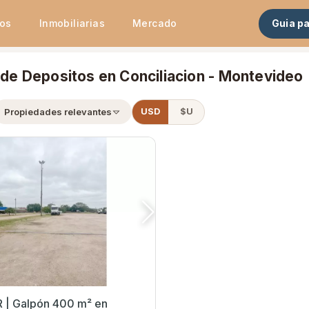
tos
Inmobiliarias
Mercado
Guia p
 de Depositos en Conciliacion - Montevideo
Propiedades relevantes
USD
$U
 | Galpón 400 m² en