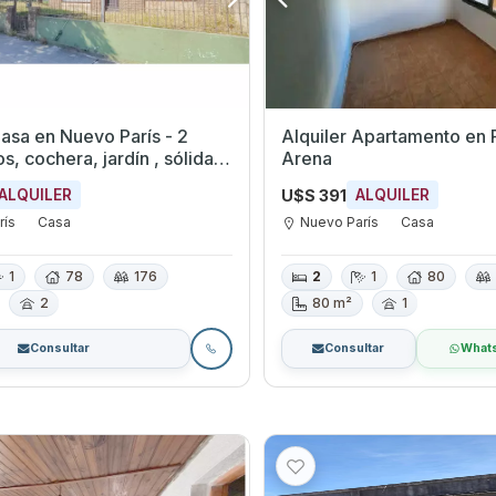
Casa en Nuevo París - 2
Alquiler Apartamento en 
s, cochera, jardín , sólida
Arena
ión
U$S 391
ALQUILER
ALQUILER
rís
Casa
Nuevo París
Casa
1
78
176
2
1
80
2
80 m²
1
Consultar
Consultar
What