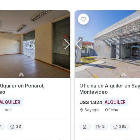
r en Peñarol,
Oficina en Alquiler en Sayago,
eo
Montevideo
U$S 1.824
ALQUILER
ALQUILER
Local
Sayago
Oficina
1
33
2
285