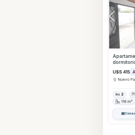
Apartamen
dormitorios con Pis
París, Mo
U$S 415
Nuevo Pa
2
116 m²
Consu