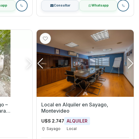
sapp
Consultar
Whatsapp
go –
Local en Alquiler en Sayago,
ara
Montevideo
U$S 2.747
ALQUILER
Sayago
Local