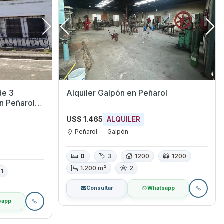
de 3
Alquiler Galpón en Peñarol
U$S 1.465
ALQUILER
Peñarol
Galpón
0
3
1200
1200
1.200 m²
2
1
Consultar
Whatsapp
sapp