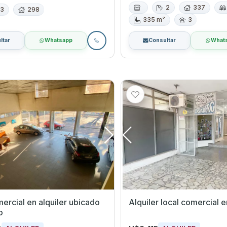
2
337
3
298
335 m²
3
ltar
Whatsapp
Consultar
What
ercial en alquiler ubicado
Alquiler local comercial 
o