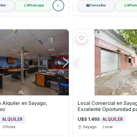
ltar
Whatsapp
Consultar
What
iler en Sayago,
Local Comercial en Saya
eo
Excelente Oportunidad p
Desarrollar tu Proyecto
U$S 1.465
ALQUILER
ALQUILER
Oficina
Sayago
Local