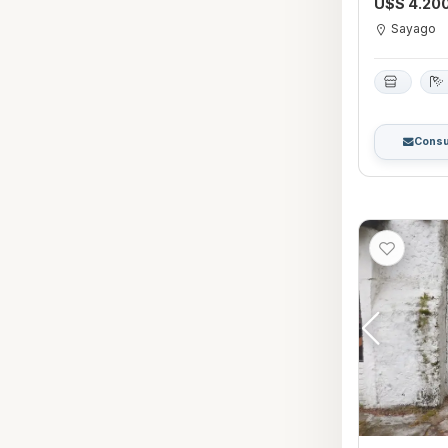
U$S 4.20
Sayago
Consu