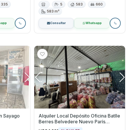
335
5
583
660
583 m²
sapp
Consultar
Whatsapp
en Sayago
Alquiler Local Depósito Oficina Batlle
Berres Belvedere Nuevo París
Montevideo