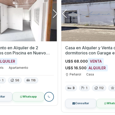
to en Alquiler de 2
Casa en Alquiler y Venta 
cina en Nuevo
dormitorios con Garage en Peñarol,
ntevideo
Montevideo
U$S 68.000
ALQUILER
VENTA
rís
Apartamento
U$S 16.500
ALQUILER
Peñarol
Casa
1
56
116
3
1
112
ltar
Whatsapp
Consultar
What