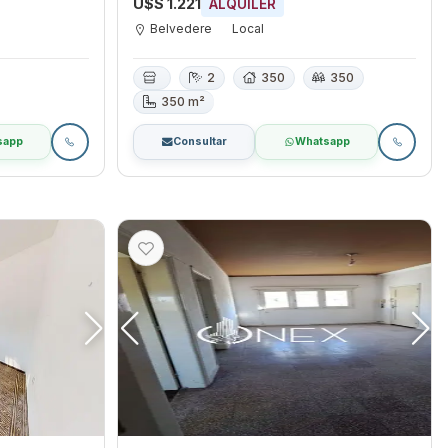
U$S 1.221
ALQUILER
Belvedere
Local
2
350
350
350 m²
sapp
Consultar
Whatsapp