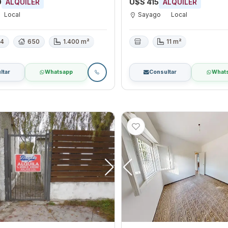
0
U$S 415
ALQUILER
ALQUILER
Local
Sayago
Local
4
650
1.400 m²
11 m²
ltar
Whatsapp
Consultar
What