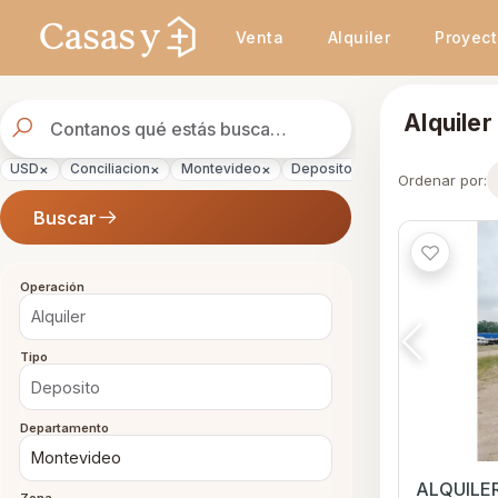
Se actualizaron los resultados. 45 propiedades encontradas.
Venta
Alquiler
Proyec
Buscador
Alquiler
de
propiedades
×
×
×
×
×
USD
Conciliacion
Montevideo
Deposito
Alquiler
Ordenar por:
Buscar
Operación
Tipo
Departamento
ALQUILER