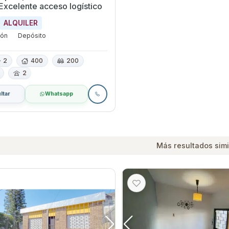
Excelente acceso logístico
ALQUILER
ión
Depósito
2
400
200
2
ltar
Whatsapp
Más resultados simi