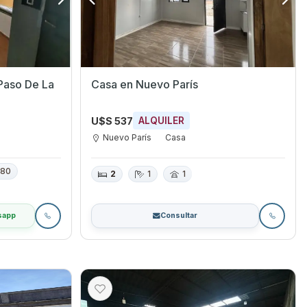
Paso De La
Casa en Nuevo París
U$S 537
ALQUILER
Nuevo París
Casa
80
2
1
1
sapp
Consultar