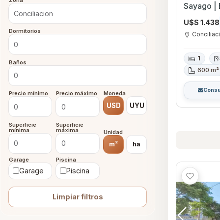
Zona
Sayago | 
U$S 1.438
Dormitorios
Conciliac
1
Baños
600 m²
Consu
Precio mínimo
Precio máximo
Moneda
USD
UYU
Superficie
Superficie
mínima
máxima
Unidad
m²
ha
Garage
Piscina
Garage
Piscina
Limpiar filtros