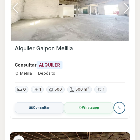
Alquiler Galpón Melilla
Consultar
ALQUILER
Melilla
Depósito
0
1
500
500 m²
1
Consultar
Whatsapp