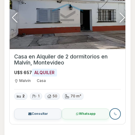
Casa en Alquiler de 2 dormitorios en
Malvín, Montevideo
U$S 657
ALQUILER
Malvín
Casa
2
1
50
70 m²
Consultar
Whatsapp