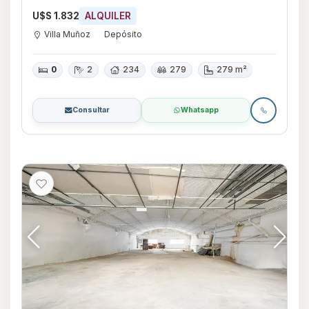
U$S 1.832
ALQUILER
Villa Muñoz
Depósito
0
2
234
279
279 m²
Consultar
Whatsapp