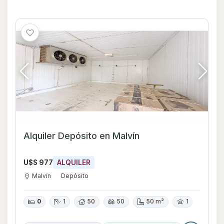
Alquiler Depósito en Malvín
U$S 977
ALQUILER
Malvín
Depósito
0
1
50
50
50 m²
1