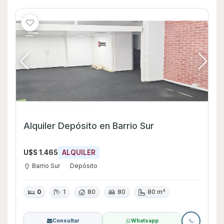
Alquiler Depósito en Barrio Sur
U$S 1.465
ALQUILER
Barrio Sur
Depósito
0
1
80
80
80 m²
Consultar
Whatsapp