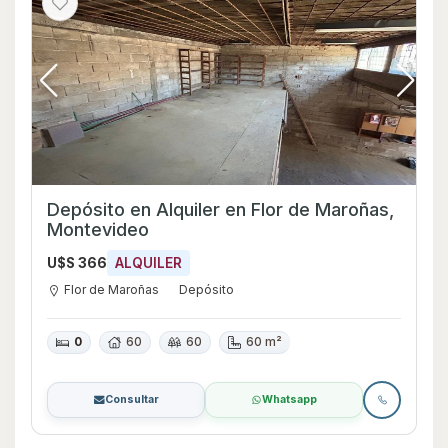
Depósito en Alquiler en Flor de Maroñas,
Montevideo
U$S 366
ALQUILER
Flor de Maroñas
Depósito
0
60
60
60 m²
Consultar
Whatsapp