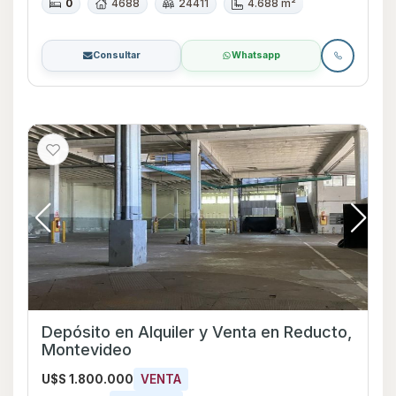
0
4688
24411
4.688 m²
Consultar
Whatsapp
Depósito en Alquiler y Venta en Reducto,
Montevideo
U$S 1.800.000
VENTA