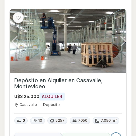
Depósito en Alquiler en Casavalle,
Montevideo
U$S 25.000
ALQUILER
Casavalle
Depósito
0
10
5257
7050
7.050 m²