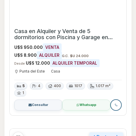
Casa en Alquiler y Venta de 5
dormitorios con Piscina y Garage en
Punta del Este, Maldonado
U$S 950.000
VENTA
U$S 8.900
ALQUILER
G.C. $U 24.000
U$S 12.000
ALQUILER TEMPORAL
Desde
Punta del Este
Casa
5
4
400
1017
1.017 m²
1
Consultar
Whatsapp