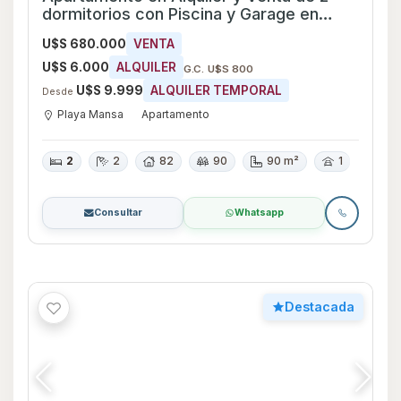
dormitorios con Piscina y Garage en
Playa Mansa, Maldonado
U$S 680.000
VENTA
U$S 6.000
ALQUILER
G.C. U$S 800
U$S 9.999
ALQUILER TEMPORAL
Desde
Playa Mansa
Apartamento
2
2
82
90
90 m²
1
Consultar
Whatsapp
Destacada