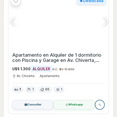
Destacada
Apartamento en Alquiler de 1 dormitorio
con Piscina y Garage en Av. Chiverta,
Maldonado
U$S 1.300
ALQUILER
G.C. $U 13.600
Av. Chiverta
Apartamento
1
1
66
1
Consultar
Whatsapp