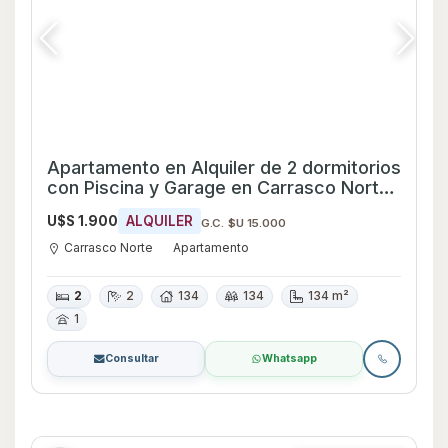
Apartamento en Alquiler de 2 dormitorios
con Piscina y Garage en Carrasco Norte,
Montevideo
U$S 1.900
ALQUILER
G.C. $U 15.000
Carrasco Norte
Apartamento
2
2
134
134
134 m²
1
Consultar
Whatsapp