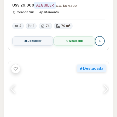
U$S 29.000
ALQUILER
G.C. $U 4.500
Cordón Sur
Apartamento
2
1
74
70 m²
Consultar
Whatsapp
Destacada