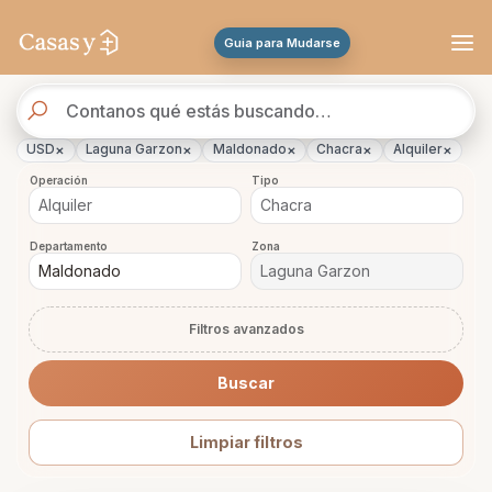
Se actualizaron los resultados. 288 propiedades encontradas.
Guia para Mudarse
Buscador
de
propiedades
×
×
×
×
×
USD
Laguna Garzon
Maldonado
Chacra
Alquiler
Operación
Tipo
Departamento
Zona
Filtros avanzados
Buscar
Limpiar filtros