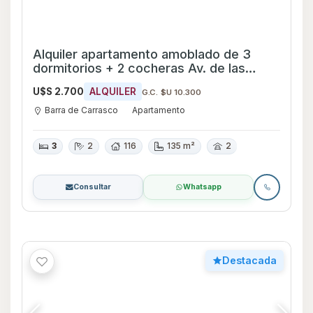
Alquiler apartamento amoblado de 3
dormitorios + 2 cocheras Av. de las
Américas - Ref 2255
U$S 2.700
ALQUILER
G.C. $U 10.300
Barra de Carrasco
Apartamento
3
2
116
135 m²
2
Consultar
Whatsapp
Destacada