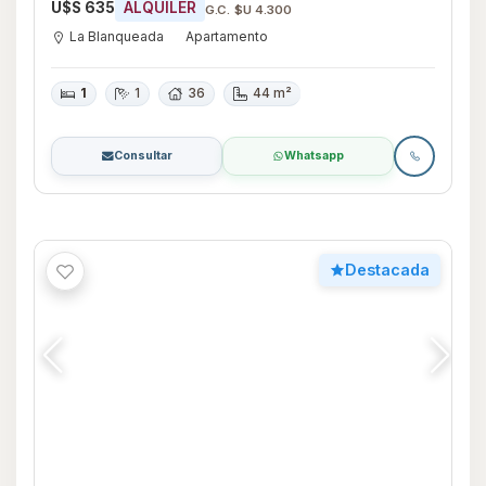
U$S 635
ALQUILER
G.C. $U 4.300
La Blanqueada
Apartamento
1
1
36
44 m²
Consultar
Whatsapp
Destacada