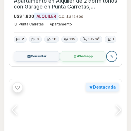
Apartamento en Alquiler de 2 dormitorios
con Garage en Punta Carretas,
Montevideo
U$S 1.800
ALQUILER
G.C. $U 12.600
Punta Carretas
Apartamento
2
3
111
135
135 m²
1
Consultar
Whatsapp
Destacada