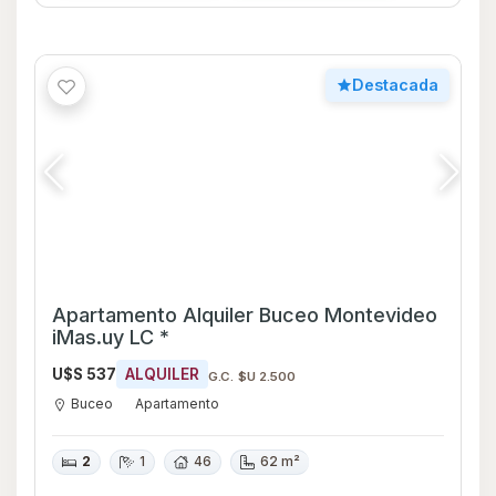
Destacada
Apartamento Alquiler Buceo Montevideo
iMas.uy LC *
U$S 537
ALQUILER
G.C. $U 2.500
Buceo
Apartamento
2
1
46
62 m²