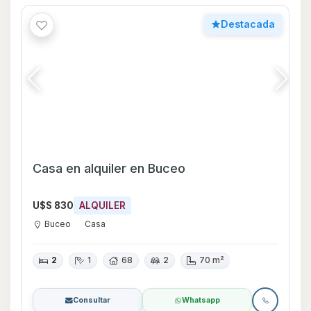
Destacada
Casa en alquiler en Buceo
U$S 830
ALQUILER
Buceo
Casa
2
1
68
2
70 m²
Consultar
Whatsapp