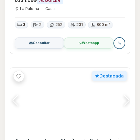
U$S 1.099
ALQUILER
La Paloma
Casa
3
2
252
231
800 m²
Consultar
Whatsapp
Destacada