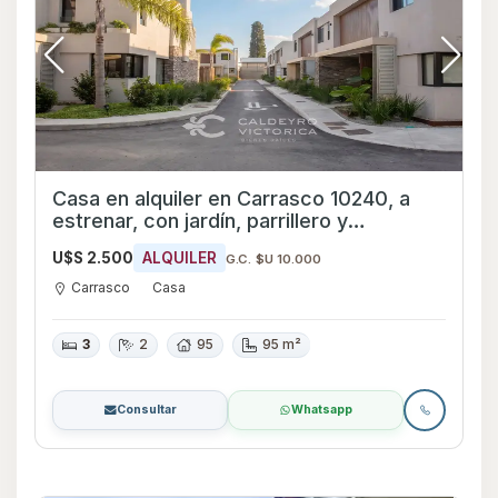
Casa en alquiler en Carrasco 10240, a
estrenar, con jardín, parrillero y
excelentes amenities
U$S 2.500
ALQUILER
G.C. $U 10.000
Carrasco
Casa
3
2
95
95 m²
Consultar
Whatsapp