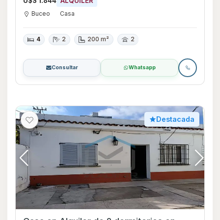
U$S 1.844
ALQUILER
Buceo
Casa
4
2
200 m²
2
Consultar
Whatsapp
Destacada