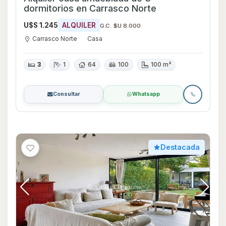
dormitorios en Carrasco Norte
U$S 1.245
ALQUILER
G.C. $U 8.000
Carrasco Norte
Casa
3
1
64
100
100 m²
Consultar
Whatsapp
Destacada