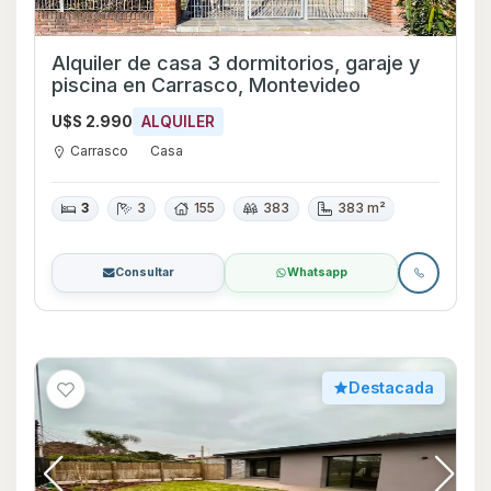
Alquiler de casa 3 dormitorios, garaje y
piscina en Carrasco, Montevideo
U$S 2.990
ALQUILER
Carrasco
Casa
3
3
155
383
383 m²
Consultar
Whatsapp
Destacada