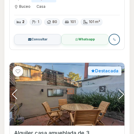
Buceo
Casa
2
1
80
101
101 m²
Consultar
Whatsapp
Destacada
Alquiler casa amueblada de 3