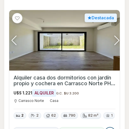
Destacada
Alquiler casa dos dormitorios con jardín
propio y cochera en Carrasco Norte PH a
estrenar
U$S 1.221
ALQUILER
G.C. $U 3.200
Carrasco Norte
Casa
2
2
62
790
82 m²
1