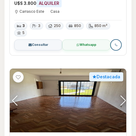
U$S 3.800
ALQUILER
Carrasco Este
Casa
3
3
250
850
850 m²
5
Consultar
Whatsapp
Destacada