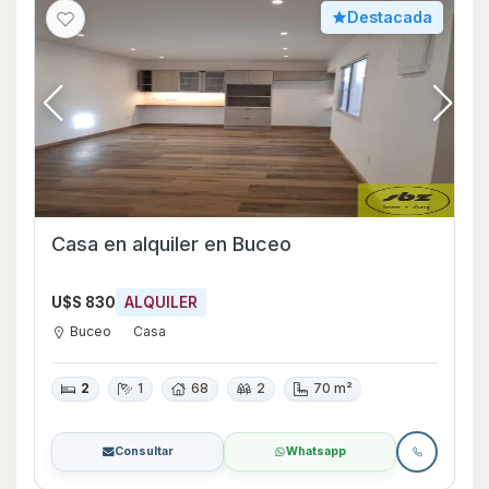
Destacada
Casa en alquiler en Buceo
U$S 830
ALQUILER
Buceo
Casa
2
1
68
2
70 m²
Consultar
Whatsapp