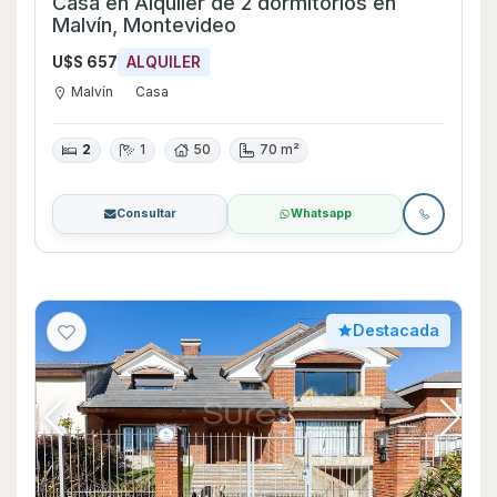
Casa en Alquiler de 2 dormitorios en
Malvín, Montevideo
U$S 657
ALQUILER
Malvín
Casa
2
1
50
70 m²
Consultar
Whatsapp
Destacada