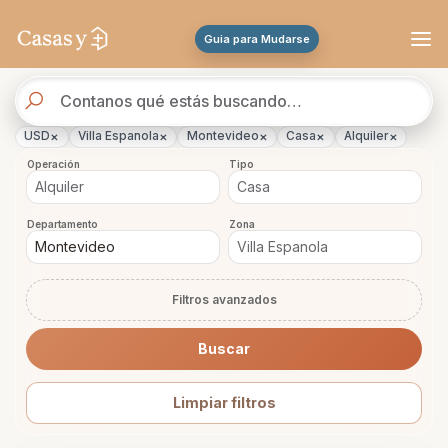
Se actualizaron los resultados. 45 propiedades encontradas.
Guia para Mudarse
Buscador
de
propiedades
×
×
×
×
×
USD
Villa Espanola
Montevideo
Casa
Alquiler
Operación
Tipo
Departamento
Zona
Filtros avanzados
Buscar
Limpiar filtros