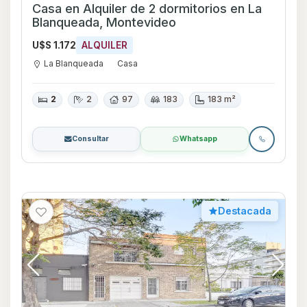
Casa en Alquiler de 2 dormitorios en La
Blanqueada, Montevideo
U$S 1.172
ALQUILER
La Blanqueada
Casa
2
2
97
183
183 m²
Consultar
Whatsapp
Destacada