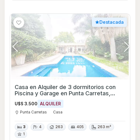
Destacada
Casa en Alquiler de 3 dormitorios con
Piscina y Garage en Punta Carretas,
Montevideo
U$S 3.500
ALQUILER
Punta Carretas
Casa
3
4
263
405
263 m²
1