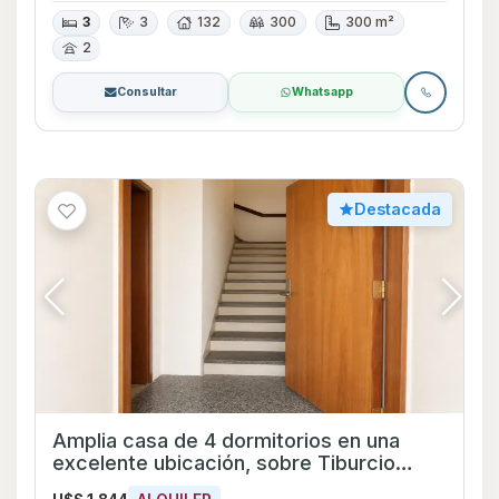
3
3
132
300
300 m²
2
Consultar
Whatsapp
Destacada
Amplia casa de 4 dormitorios en una
excelente ubicación, sobre Tiburcio
Gómez esquina Pedro Bustamante.