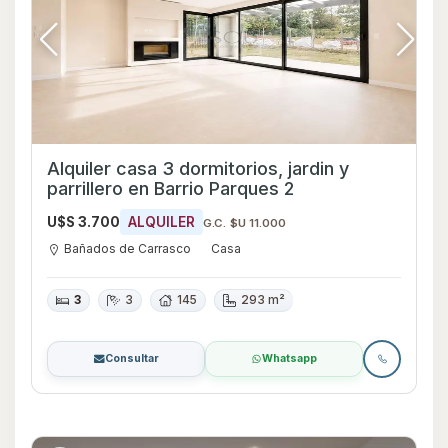
Alquiler casa 3 dormitorios, jardin y
parrillero en Barrio Parques 2
U$S 3.700
ALQUILER
G.C. $U 11.000
Bañados de Carrasco
Casa
3
3
145
293 m²
Consultar
Whatsapp