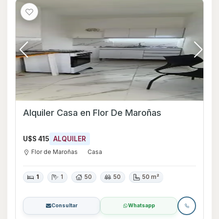
Alquiler Casa en Flor De Maroñas
U$S 415
ALQUILER
Flor de Maroñas
Casa
1
1
50
50
50 m²
Consultar
Whatsapp