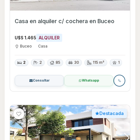
Casa en alquiler c/ cochera en Buceo
U$S 1.465
ALQUILER
Buceo
Casa
2
2
85
30
115 m²
1
Consultar
Whatsapp
Destacada