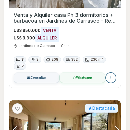
Venta y Alquiler casa Ph 3 dormitorios +
barbacoa en Jardines de Carrasco - Ref
709
U$S 850.000
VENTA
U$S 3.900
ALQUILER
Jardines de Carrasco
Casa
3
3
208
352
230 m²
2
Consultar
Whatsapp
Destacada