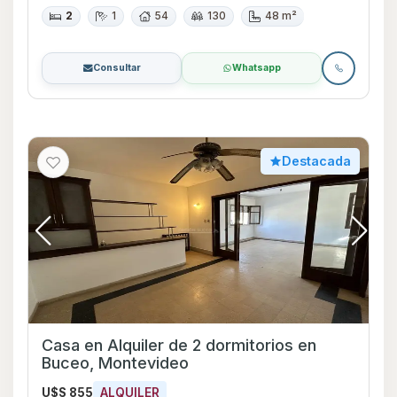
2
1
54
130
48 m²
Consultar
Whatsapp
Destacada
Casa en Alquiler de 2 dormitorios en
Buceo, Montevideo
U$S 855
ALQUILER