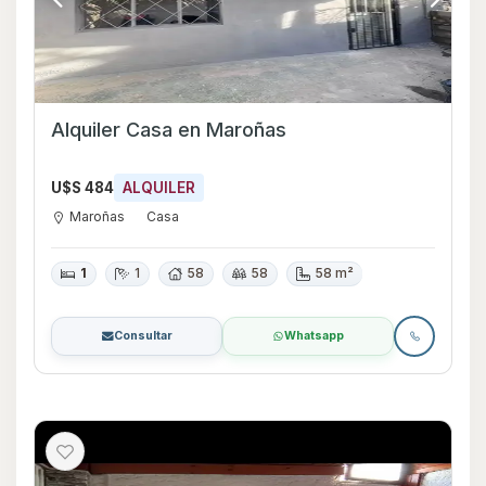
Alquiler Casa en Maroñas
U$S 484
ALQUILER
Maroñas
Casa
1
1
58
58
58 m²
Consultar
Whatsapp