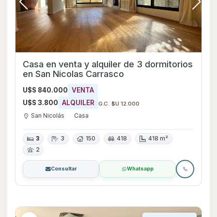
Casa en venta y alquiler de 3 dormitorios
en San Nicolas Carrasco
U$S 840.000
VENTA
U$S 3.800
ALQUILER
G.C. $U 12.000
San Nicolás
Casa
3
3
150
418
418 m²
2
Consultar
Whatsapp