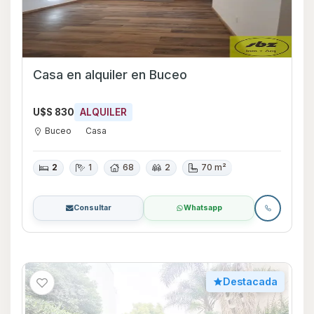
Casa en alquiler en Buceo
U$S 830
ALQUILER
Buceo
Casa
2
1
68
2
70 m²
Consultar
Whatsapp
Destacada