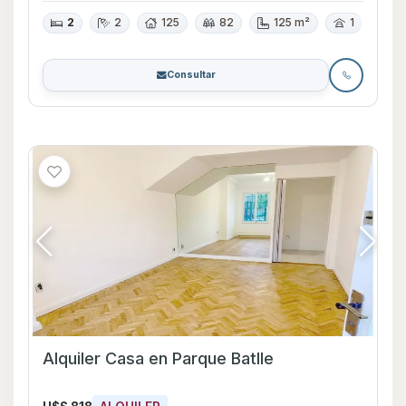
2
2
125
82
125 m²
1
Consultar
Alquiler Casa en Parque Batlle