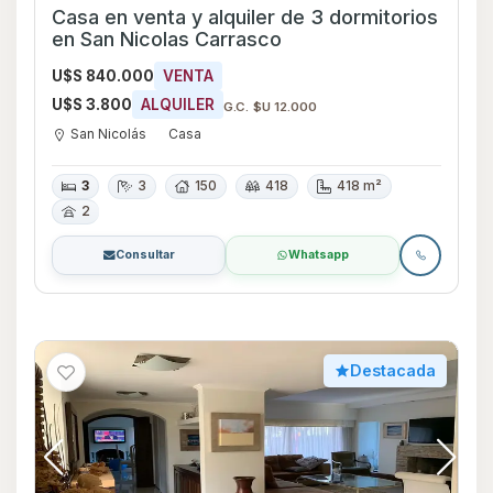
Casa en venta y alquiler de 3 dormitorios
en San Nicolas Carrasco
U$S 840.000
VENTA
U$S 3.800
ALQUILER
G.C. $U 12.000
San Nicolás
Casa
3
3
150
418
418 m²
2
Consultar
Whatsapp
Destacada