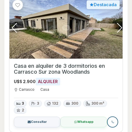
Destacada
Casa en alquiler de 3 dormitorios en
Carrasco Sur zona Woodlands
U$S 2.900
ALQUILER
Carrasco
Casa
3
3
132
300
300 m²
2
Consultar
Whatsapp