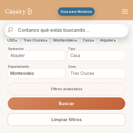
Se actualizaron los resultados. 45 propiedades encontradas.
Guia para Mudarse
Buscador
de
propiedades
×
×
×
×
×
USD
Tres Cruces
Montevideo
Casa
Alquiler
Operación
Tipo
Departamento
Zona
Filtros avanzados
Buscar
Limpiar filtros