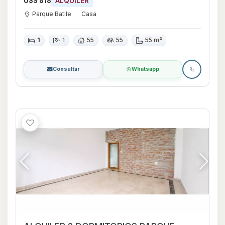
U$S 818
ALQUILER
Parque Batlle
Casa
1
1
55
55
55 m²
Consultar
Whatsapp