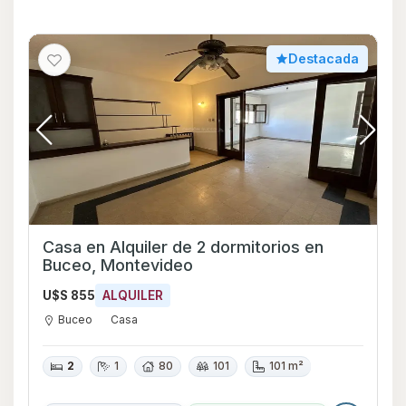
Destacada
Casa en Alquiler de 2 dormitorios en
Buceo, Montevideo
U$S 855
ALQUILER
Buceo
Casa
2
1
80
101
101 m²