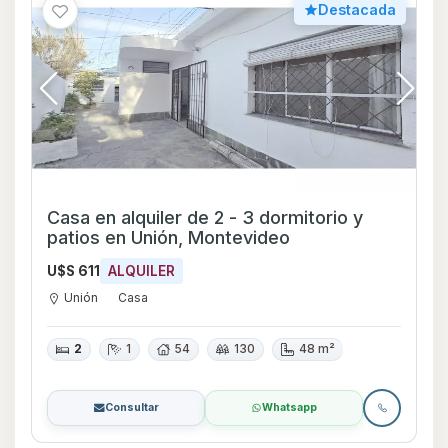
Destacada
Casa en alquiler de 2 - 3 dormitorio y
patios en Unión, Montevideo
U$S 611
ALQUILER
Unión
Casa
2
1
54
130
48 m²
Consultar
Whatsapp