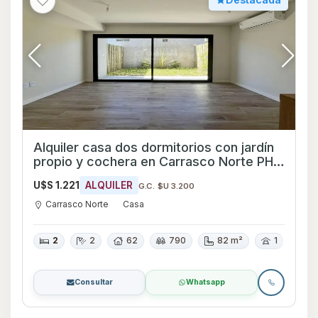
Alquiler casa dos dormitorios con jardín
propio y cochera en Carrasco Norte PH a
estrenar
U$S 1.221
ALQUILER
G.C. $U 3.200
Carrasco Norte
Casa
2
2
62
790
82 m²
1
Consultar
Whatsapp