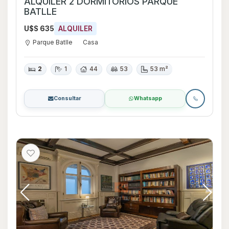
ALQUILER 2 DORMITORIOS PARQUE
BATLLE
U$S 635
ALQUILER
Parque Batlle
Casa
2
1
44
53
53 m²
Consultar
Whatsapp