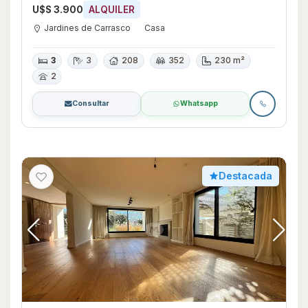
U$S 3.900
ALQUILER
Jardines de Carrasco
Casa
3
3
208
352
230 m²
2
Consultar
Whatsapp
Destacada