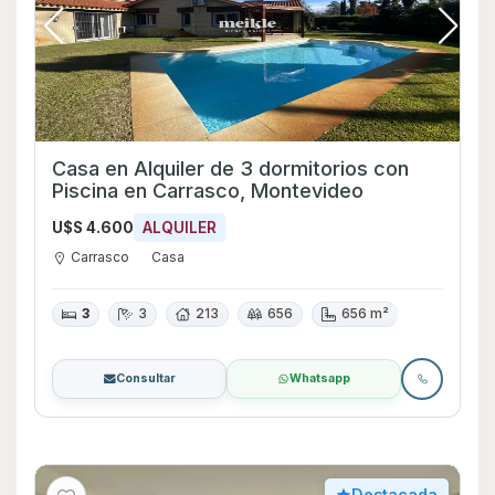
Casa en Alquiler de 3 dormitorios con
Piscina en Carrasco, Montevideo
U$S 4.600
ALQUILER
Carrasco
Casa
3
3
213
656
656 m²
Consultar
Whatsapp
Destacada