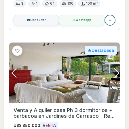
3
1
64
100
100 m²
Consultar
Whatsapp
Destacada
Venta y Alquiler casa Ph 3 dormitorios +
barbacoa en Jardines de Carrasco - Ref
709
U$S 850.000
VENTA