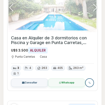
Casa en Alquiler de 3 dormitorios con
Piscina y Garage en Punta Carretas,
Montevideo
U$S 3.500
ALQUILER
Punta Carretas
Casa
3
4
263
405
263 m²
1
Consultar
Whatsapp