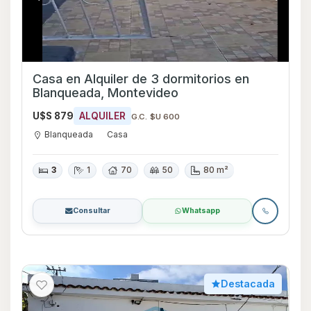
Casa en Alquiler de 3 dormitorios en
Blanqueada, Montevideo
U$S 879
ALQUILER
G.C. $U 600
Blanqueada
Casa
3
1
70
50
80 m²
Consultar
Whatsapp
Destacada