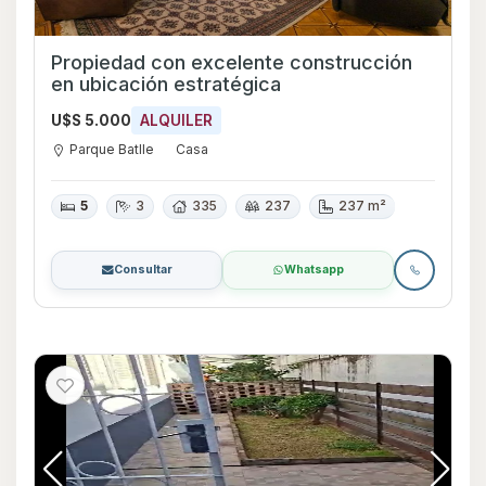
Propiedad con excelente construcción
en ubicación estratégica
U$S 5.000
ALQUILER
Parque Batlle
Casa
5
3
335
237
237 m²
Consultar
Whatsapp