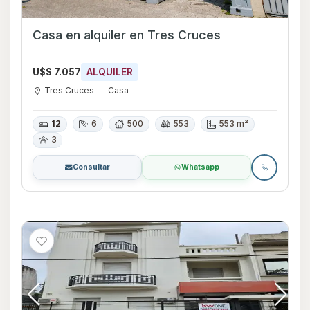
Casa en alquiler en Tres Cruces
U$S 7.057
ALQUILER
Tres Cruces
Casa
12
6
500
553
553 m²
3
Consultar
Whatsapp