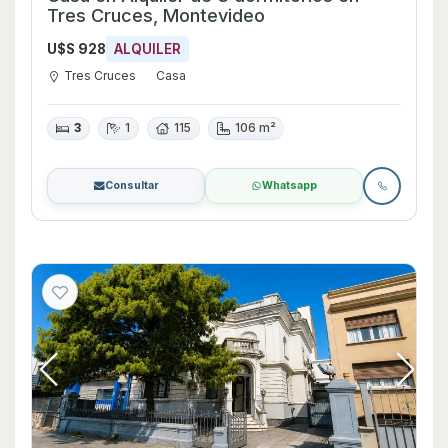
Tres Cruces, Montevideo
U$S 928
ALQUILER
Tres Cruces
Casa
3
1
115
106 m²
Consultar
Whatsapp