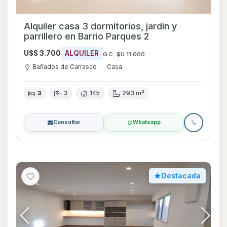
Alquiler casa 3 dormitorios, jardin y
parrillero en Barrio Parques 2
U$S 3.700
ALQUILER
G.C. $U 11.000
Bañados de Carrasco
Casa
3
3
145
293 m²
Consultar
Whatsapp
Destacada