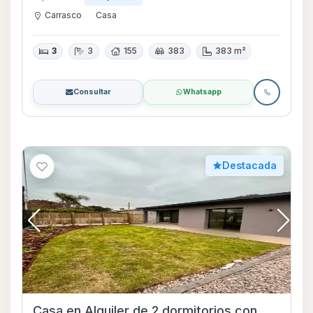
Carrasco
Casa
3
3
155
383
383 m²
Consultar
Whatsapp
Destacada
Casa en Alquiler de 2 dormitorios con