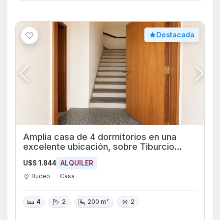
Destacada
Amplia casa de 4 dormitorios en una
excelente ubicación, sobre Tiburcio
Gómez esquina Pedro Bustamante.
U$S 1.844
ALQUILER
Buceo
Casa
4
2
200 m²
2