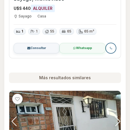
U$S 440
ALQUILER
Sayago
Casa
1
1
55
65
65 m²
Consultar
Whatsapp
Más resultados similares