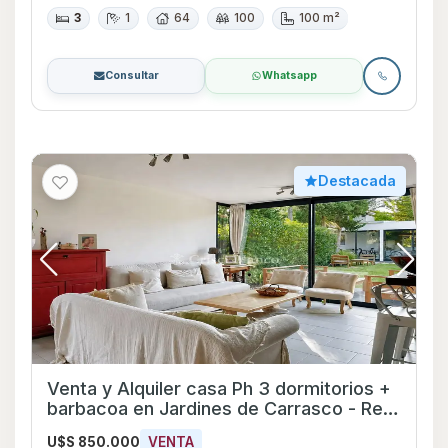
3
1
64
100
100 m²
Consultar
Whatsapp
Destacada
Venta y Alquiler casa Ph 3 dormitorios +
barbacoa en Jardines de Carrasco - Ref
709
U$S 850.000
VENTA