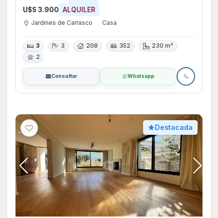
U$S 3.900
ALQUILER
Jardines de Carrasco
Casa
3
3
208
352
230 m²
2
Consultar
Whatsapp
Destacada