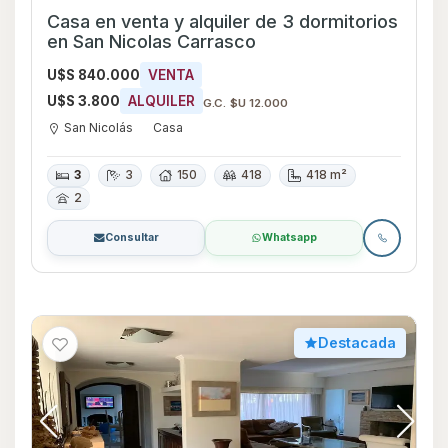
Casa en venta y alquiler de 3 dormitorios
en San Nicolas Carrasco
U$S 840.000
VENTA
U$S 3.800
ALQUILER
G.C. $U 12.000
San Nicolás
Casa
3
3
150
418
418 m²
2
Consultar
Whatsapp
Destacada