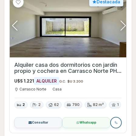
Destacada
Alquiler casa dos dormitorios con jardín
propio y cochera en Carrasco Norte PH a
estrenar
U$S 1.221
ALQUILER
G.C. $U 3.200
Carrasco Norte
Casa
2
2
62
790
82 m²
1
Consultar
Whatsapp