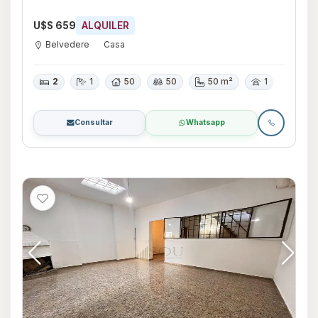
U$S 659
ALQUILER
Belvedere
Casa
2
1
50
50
50 m²
1
Consultar
Whatsapp