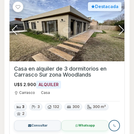
Destacada
Casa en alquiler de 3 dormitorios en
Carrasco Sur zona Woodlands
U$S 2.900
ALQUILER
Carrasco
Casa
3
3
132
300
300 m²
2
Consultar
Whatsapp