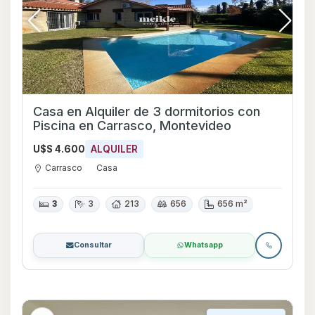
Casa en Alquiler de 3 dormitorios con
Piscina en Carrasco, Montevideo
U$S 4.600
ALQUILER
Carrasco
Casa
3
3
213
656
656 m²
Consultar
Whatsapp