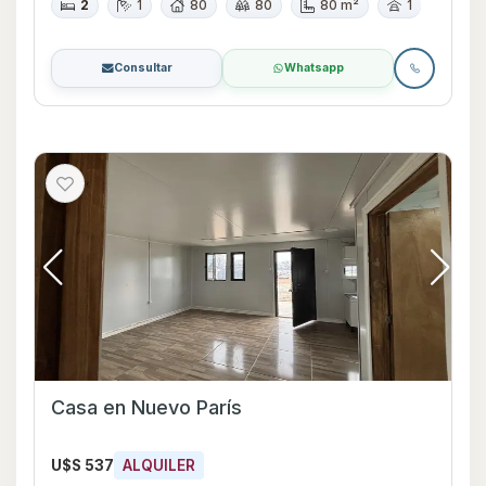
2
1
80
80
80 m²
1
Consultar
Whatsapp
Casa en Nuevo París
U$S 537
ALQUILER