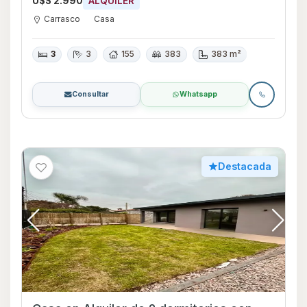
U$S 2.990
ALQUILER
Carrasco
Casa
3
3
155
383
383 m²
Consultar
Whatsapp
Destacada