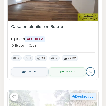
Casa en alquiler en Buceo
U$S 830
ALQUILER
Buceo
Casa
2
1
68
2
70 m²
Consultar
Whatsapp
Destacada