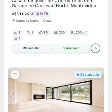
Casa en Alquiler de 2 dormitorios con
Garage en Carrasco Norte, Montevideo
U$S 1.026
ALQUILER
Carrasco Norte
Casa
2
1
80
200
200 m²
1
Consultar
Whatsapp
Destacada