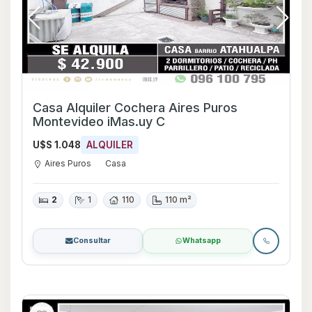
Casa Alquiler Cochera Aires Puros
Montevideo iMas.uy C
U$S 1.048
ALQUILER
Aires Puros
Casa
2
1
110
110 m²
Consultar
Whatsapp