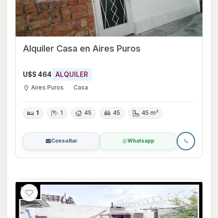
Alquiler Casa en Aires Puros
U$S 464
ALQUILER
Aires Puros
Casa
1
1
45
45
45 m²
Consultar
Whatsapp