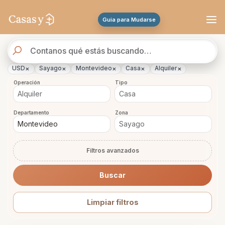
Se actualizaron los resultados. 45 propiedades encontradas.
Guia para Mudarse
Buscador
de
propiedades
×
×
×
×
×
USD
Sayago
Montevideo
Casa
Alquiler
Operación
Tipo
Departamento
Zona
Filtros avanzados
Buscar
Limpiar filtros