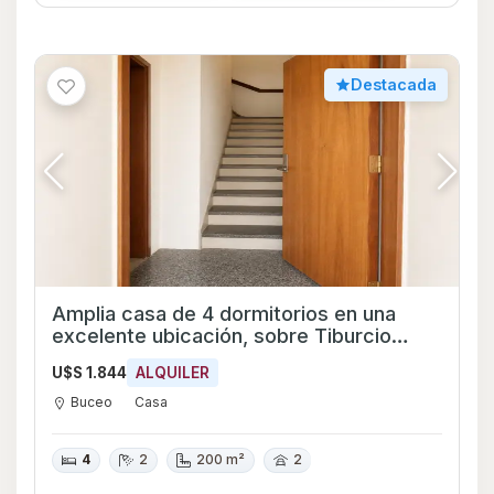
Destacada
Amplia casa de 4 dormitorios en una
excelente ubicación, sobre Tiburcio
Gómez esquina Pedro Bustamante.
U$S 1.844
ALQUILER
Buceo
Casa
4
2
200 m²
2