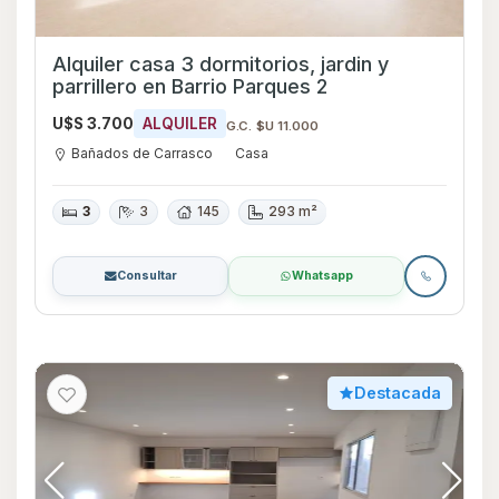
Alquiler casa 3 dormitorios, jardin y
parrillero en Barrio Parques 2
U$S 3.700
ALQUILER
G.C. $U 11.000
Bañados de Carrasco
Casa
3
3
145
293 m²
Consultar
Whatsapp
Destacada