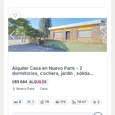
Alquiler Casa en Nuevo París - 2
dormitorios, cochera, jardín , sólida
construcción
U$S 684
ALQUILER
Nuevo París
Casa
2
1
78
176
78 m²
2