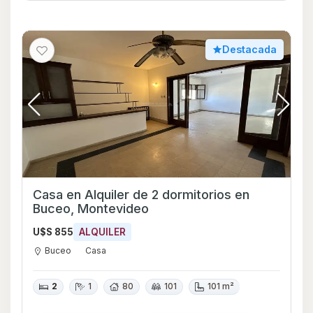
Destacada
Casa en Alquiler de 2 dormitorios en
Buceo, Montevideo
U$S 855
ALQUILER
Buceo
Casa
2
1
80
101
101 m²