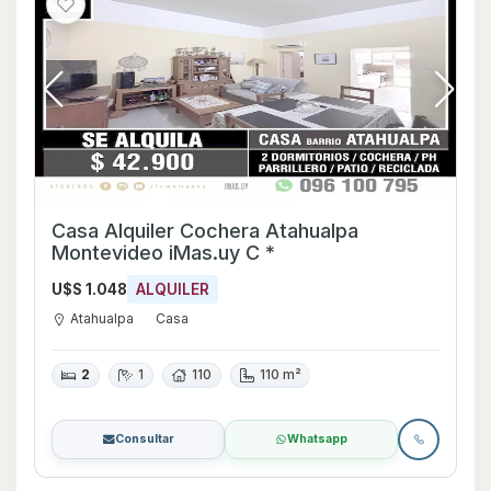
Casa Alquiler Cochera Atahualpa
Montevideo iMas.uy C *
U$S 1.048
ALQUILER
Atahualpa
Casa
2
1
110
110 m²
Consultar
Whatsapp