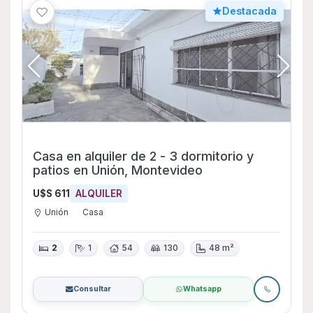
Destacada
Casa en alquiler de 2 - 3 dormitorio y
patios en Unión, Montevideo
U$S 611
ALQUILER
Unión
Casa
2
1
54
130
48 m²
Consultar
Whatsapp