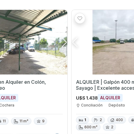
quiler en Colón,
ALQUILER | Galpón 400 
eo
Sayago | Excelente acces
U$S 1.438
LQUILER
ALQUILER
Cochera
Conciliación
Depósito
1
2
400
11
11 m²
9
600 m²
2