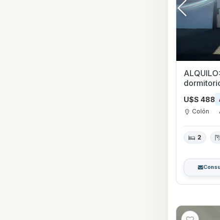
ALQUILO:
dormitori
U$S 488
Colón
2
Consu