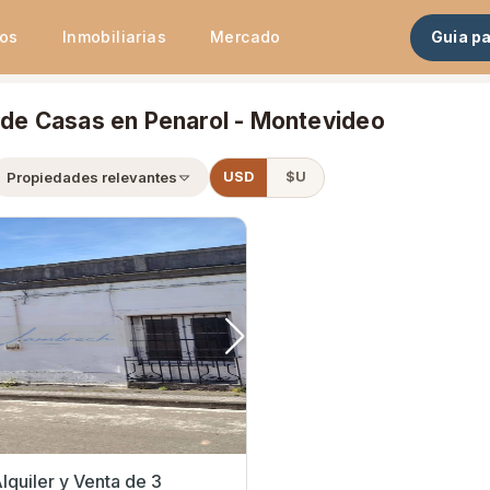
tos
Inmobiliarias
Mercado
Guia p
r de Casas en Penarol - Montevideo
Propiedades relevantes
USD
$U
lquiler y Venta de 3