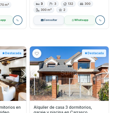
3
3
132
300
70 m²
300 m²
2
sapp
Consultar
Whatsapp
Destacada
Destacada
torios en
Alquiler de casa 3 dormitorios,
video
garaje y piscina en Carrasco,