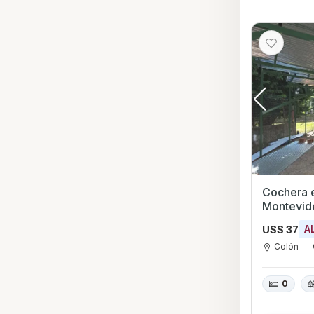
Cochera en Al
Montevid
U$S 37
A
Colón
0