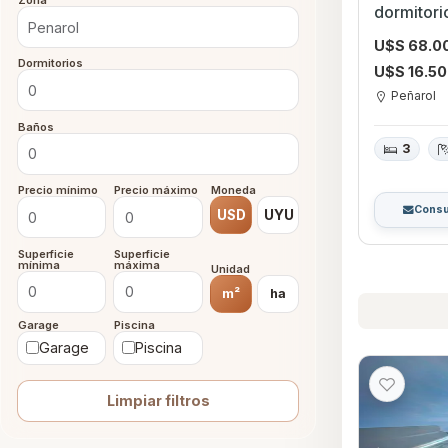
Zona
dormitorios con Gara
Montevid
U$S 68.0
Dormitorios
U$S 16.5
Peñarol
Baños
3
Precio mínimo
Precio máximo
Moneda
Consu
USD
UYU
Superficie
Superficie
mínima
máxima
Unidad
m²
ha
Garage
Piscina
Garage
Piscina
Limpiar filtros