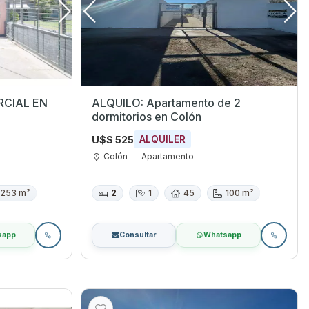
RCIAL EN
ALQUILO: Apartamento de 2
dormitorios en Colón
U$S 525
ALQUILER
Colón
Apartamento
253 m²
2
1
45
100 m²
sapp
Consultar
Whatsapp