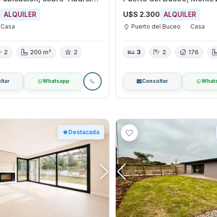
quina Pedro Bustamante.
4
U$S 2.300
ALQUILER
ALQUILER
Casa
Puerto del Buceo
Casa
2
200 m²
2
3
2
176
ltar
Whatsapp
Consultar
What
Destacada