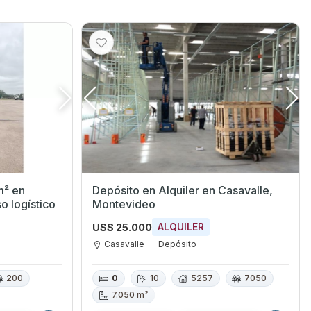
m² en
Depósito en Alquiler en Casavalle,
o logístico
Montevideo
U$S 25.000
ALQUILER
Casavalle
Depósito
200
0
10
5257
7050
7.050 m²