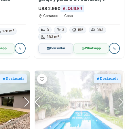
Montevideo
U$S 2.990
ALQUILER
Carrasco
Casa
3
3
155
383
176 m²
383 m²
sapp
Consultar
Whatsapp
Destacada
Destacada