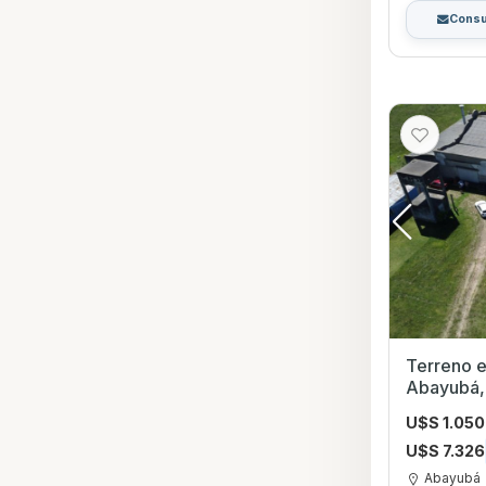
Consu
Terreno en
Abayubá,
U$S 1.05
U$S 7.326
Abayubá