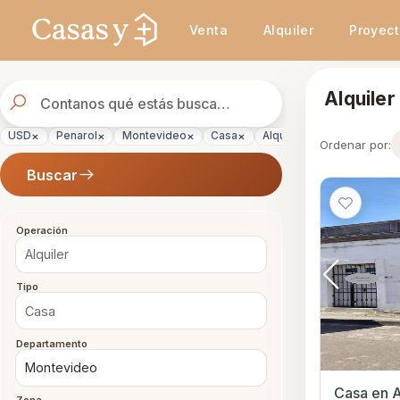
Se actualizaron los resultados. 45 propiedades encontradas.
Venta
Alquiler
Proyec
Buscador
Alquile
de
propiedades
×
×
×
×
×
USD
Penarol
Montevideo
Casa
Alquiler
Ordenar por:
Buscar
Operación
Tipo
Departamento
Casa en A