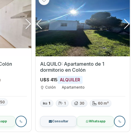
Colón
ALQUILO: Apartamento de 1
dormitorio en Colón
U$S 415
ALQUILER
1
Colón
Apartamento
50
1
1
30
60 m²
sapp
Consultar
Whatsapp