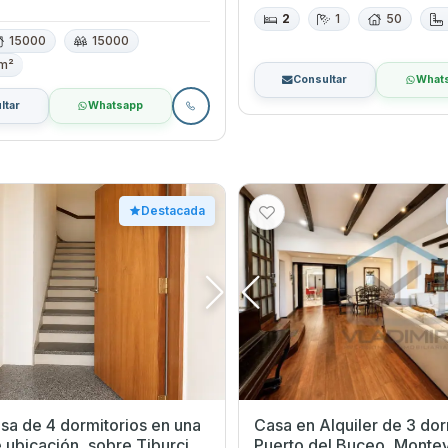
2
1
50
15000
15000
 m²
Consultar
What
ltar
Whatsapp
Destacada
sa de 4 dormitorios en una
Casa en Alquiler de 3 dormi
 ubicación, sobre Tiburcio
Puerto del Buceo, Monte