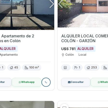
 Apartamento de 2
ALQUILER LOCAL COME
os en Colón
COLÓN - GARZÓN
U$S 781
ALQUILER
ALQUILER
Apartamento
Colón
Local
1
45
100 m²
1
253
ltar
Whatsapp
Consultar
What