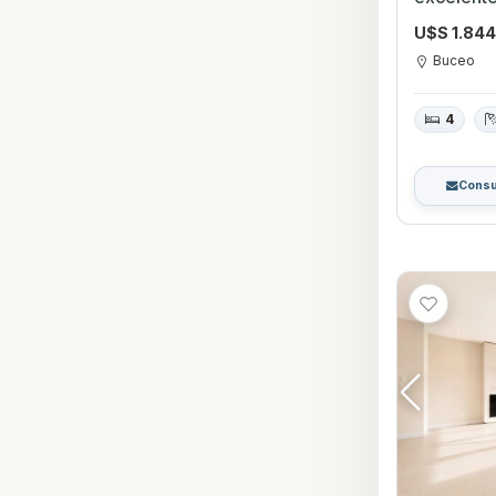
Gómez es
U$S 1.84
Buceo
4
Consu