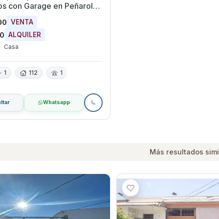
ge en Peñarol,
eo
00
VENTA
00
ALQUILER
Casa
1
112
1
ltar
Whatsapp
Más resultados simi