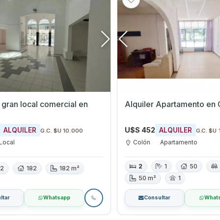
a gran local comercial en
Alquiler Apartamento en 
U$S 452
ALQUILER
ALQUILER
G.C. $U 10.000
G.C. $U 
Local
Colón
Apartamento
2
1
50
2
182
182 m²
50 m²
1
ltar
Whatsapp
Consultar
What