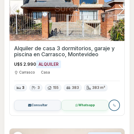
Alquiler de casa 3 dormitorios, garaje y
piscina en Carrasco, Montevideo
U$S 2.990
ALQUILER
Carrasco
Casa
3
3
155
383
383 m²
Consultar
Whatsapp