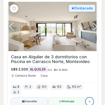
Destacada
Casa en Alquiler de 3 dormitorios con
Piscina en Carrasco Norte, Montevideo
U$S 2.500
ALQUILER
G.C. $U 12.800
Carrasco Norte
Casa
3
2
103
152
152 m²
2
Consultar
Whatsapp