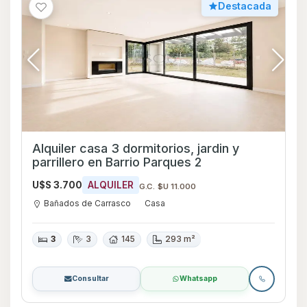
Destacada
Alquiler casa 3 dormitorios, jardin y
parrillero en Barrio Parques 2
U$S 3.700
ALQUILER
G.C. $U 11.000
Bañados de Carrasco
Casa
3
3
145
293 m²
Consultar
Whatsapp