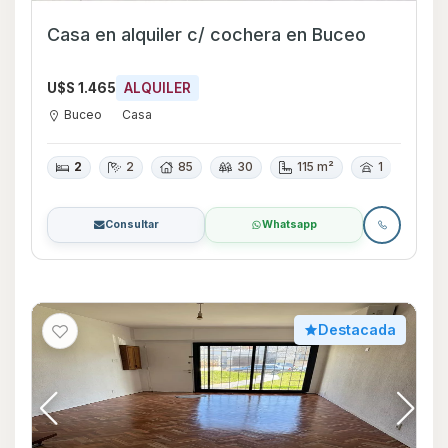
Casa en alquiler c/ cochera en Buceo
U$S 1.465
ALQUILER
Buceo
Casa
2
2
85
30
115 m²
1
Consultar
Whatsapp
Destacada