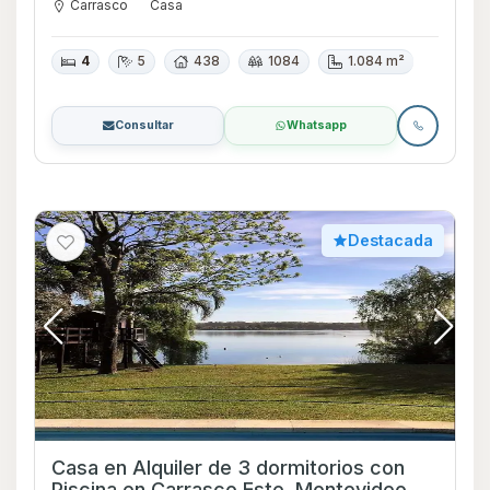
Carrasco
Casa
4
5
438
1084
1.084 m²
Consultar
Whatsapp
Destacada
Casa en Alquiler de 3 dormitorios con
Piscina en Carrasco Este, Montevideo