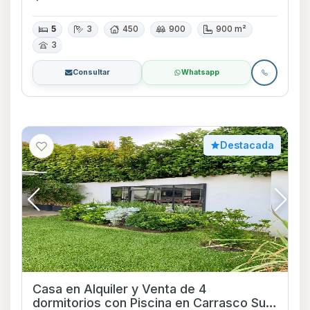
5
3
450
900
900 m²
3
Consultar
Whatsapp
Destacada
Casa en Alquiler y Venta de 4
dormitorios con Piscina en Carrasco Sur,