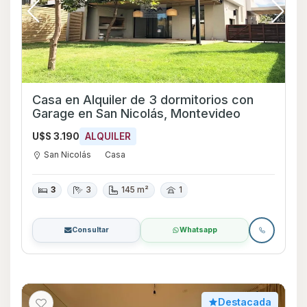
Casa en Alquiler de 3 dormitorios con
Garage en San Nicolás, Montevideo
U$S 3.190
ALQUILER
San Nicolás
Casa
3
3
145 m²
1
Consultar
Whatsapp
Destacada