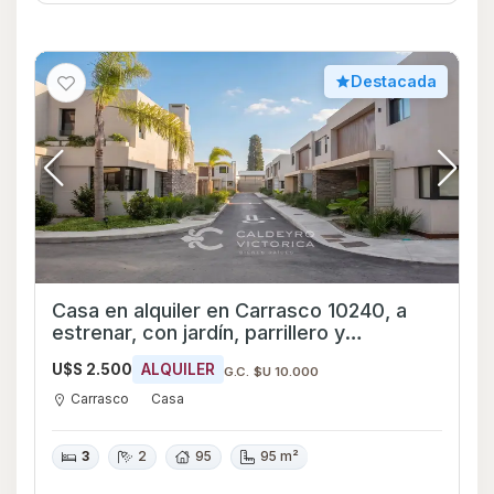
Destacada
Casa en alquiler en Carrasco 10240, a
estrenar, con jardín, parrillero y
excelentes amenities
U$S 2.500
ALQUILER
G.C. $U 10.000
Carrasco
Casa
3
2
95
95 m²