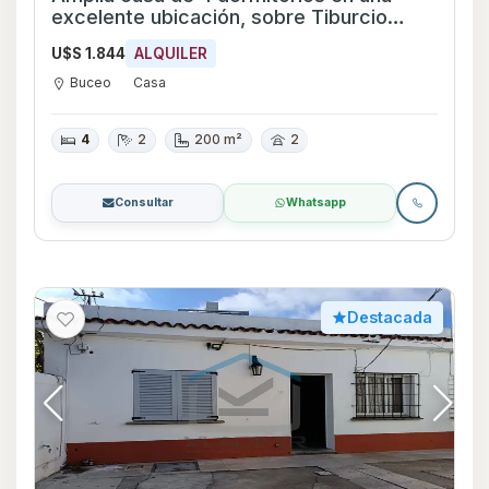
excelente ubicación, sobre Tiburcio
Gómez esquina Pedro Bustamante.
U$S 1.844
ALQUILER
Buceo
Casa
4
2
200 m²
2
Consultar
Whatsapp
Destacada