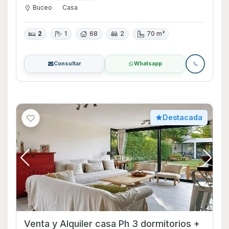
Buceo
Casa
2
1
68
2
70 m²
Consultar
Whatsapp
Destacada
Venta y Alquiler casa Ph 3 dormitorios +