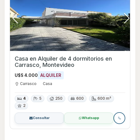
Casa en Alquiler de 4 dormitorios en
Carrasco, Montevideo
U$S 4.000
ALQUILER
Carrasco
Casa
4
5
250
600
600 m²
2
Consultar
Whatsapp