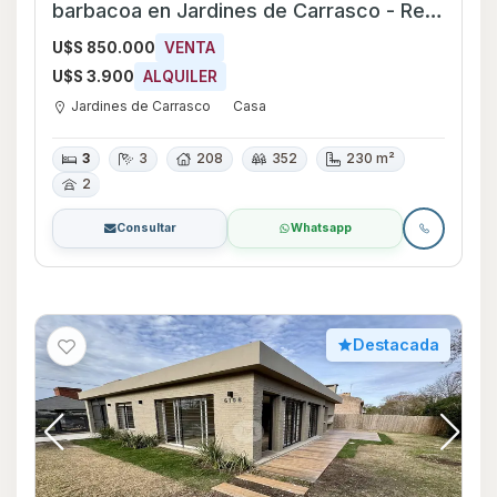
barbacoa en Jardines de Carrasco - Ref
709
U$S 850.000
VENTA
U$S 3.900
ALQUILER
Jardines de Carrasco
Casa
3
3
208
352
230 m²
2
Consultar
Whatsapp
Destacada