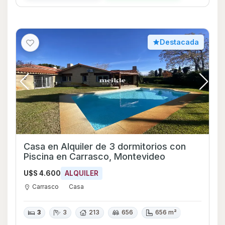
Destacada
Casa en Alquiler de 3 dormitorios con
Piscina en Carrasco, Montevideo
U$S 4.600
ALQUILER
Carrasco
Casa
3
3
213
656
656 m²