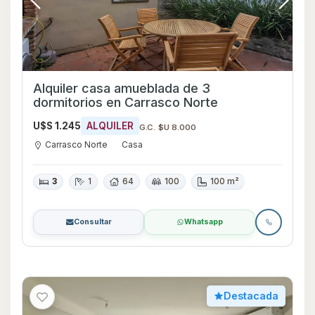
Alquiler casa amueblada de 3
dormitorios en Carrasco Norte
U$S 1.245
ALQUILER
G.C. $U 8.000
Carrasco Norte
Casa
3
1
64
100
100 m²
Consultar
Whatsapp
Destacada