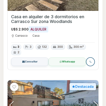
Casa en alquiler de 3 dormitorios en
Carrasco Sur zona Woodlands
U$S 2.900
ALQUILER
Carrasco
Casa
3
3
132
300
300 m²
2
Consultar
Whatsapp
Destacada