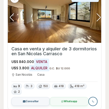
Casa en venta y alquiler de 3 dormitorios
en San Nicolas Carrasco
U$S 840.000
VENTA
U$S 3.800
ALQUILER
G.C. $U 12.000
San Nicolás
Casa
3
3
150
418
418 m²
2
Consultar
Whatsapp