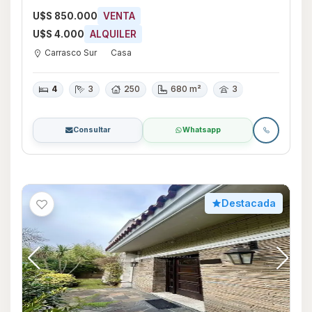
Montevideo
U$S 850.000
VENTA
U$S 4.000
ALQUILER
Carrasco Sur
Casa
4
3
250
680 m²
3
Consultar
Whatsapp
Destacada