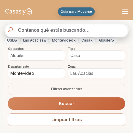
Se actualizaron los resultados. 288 propiedades encontradas.
Guia para Mudarse
Buscador
de
propiedades
×
×
×
×
×
USD
Las Acacias
Montevideo
Casa
Alquiler
Operación
Tipo
Departamento
Zona
Filtros avanzados
Buscar
Limpiar filtros