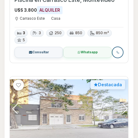
U$S 3.800
ALQUILER
Carrasco Este
Casa
3
3
250
850
850 m²
5
Consultar
Whatsapp
Destacada