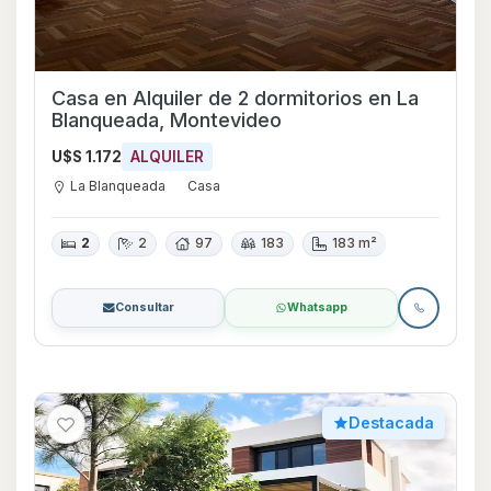
Casa en Alquiler de 2 dormitorios en La
Blanqueada, Montevideo
U$S 1.172
ALQUILER
La Blanqueada
Casa
2
2
97
183
183 m²
Consultar
Whatsapp
Destacada