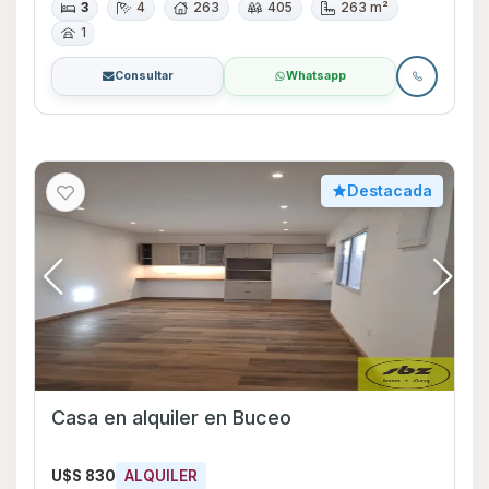
3
4
263
405
263 m²
1
Consultar
Whatsapp
Destacada
Casa en alquiler en Buceo
U$S 830
ALQUILER