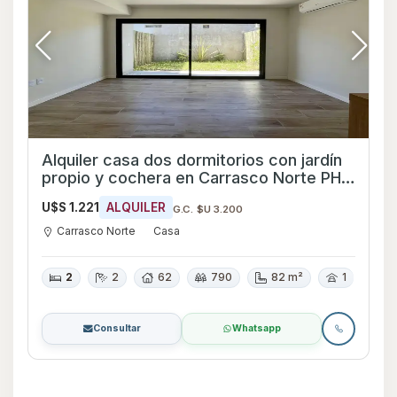
Alquiler casa dos dormitorios con jardín
propio y cochera en Carrasco Norte PH a
estrenar
U$S 1.221
ALQUILER
G.C. $U 3.200
Carrasco Norte
Casa
2
2
62
790
82 m²
1
Consultar
Whatsapp