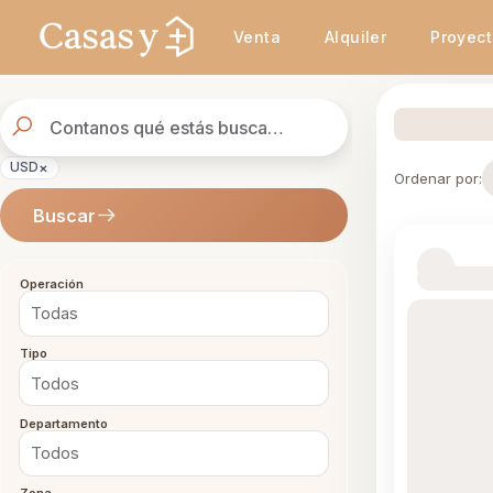
Venta
Alquiler
Proyec
Buscador
de
propiedades
×
USD
Ordenar por:
Buscar
Operación
Tipo
Departamento