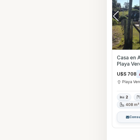
Casa en Al
Playa Ve
U$S 708
Playa Ve
2
408 m²
Consu