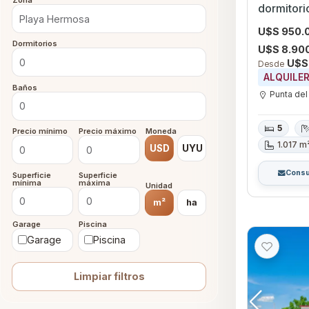
Zona
dormitori
Punta del
U$S 950.
Dormitorios
U$S 8.90
U$S
Desde
ALQUILE
Baños
Punta del
5
Precio mínimo
Precio máximo
Moneda
1.017 m
USD
UYU
Consu
Superficie
Superficie
mínima
máxima
Unidad
m²
ha
Garage
Piscina
Garage
Piscina
Limpiar filtros