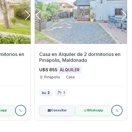
torios en
Casa en Alquiler de 2 dormitorios en
Piriápolis, Maldonado
U$S 855
ALQUILER
Piriápolis
Casa
2
1
sapp
Consultar
Whatsapp