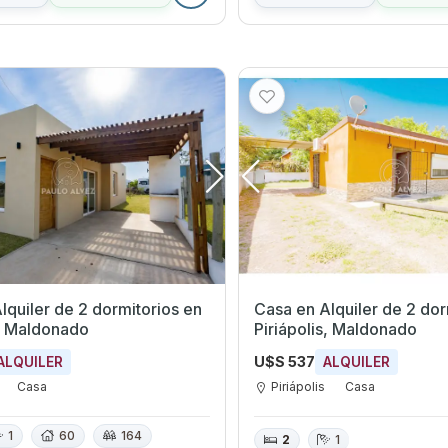
quiler de 2 dormitorios en
Casa en Alquiler de 2 dormi
s, Maldonado
Piriápolis, Maldonado
U$S 537
ALQUILER
ALQUILER
Casa
Piriápolis
Casa
1
60
164
2
1