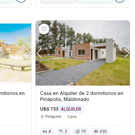
torios en
Casa en Alquiler de 2 dormitorios en
Piriápolis, Maldonado
U$S 733
ALQUILER
Piriápolis
Casa
2
2
70
230