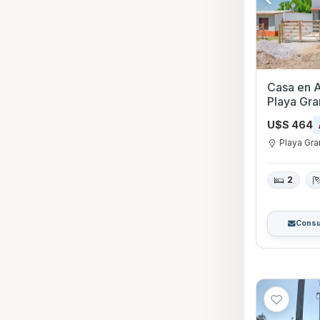
Casa en Al
Playa Gr
U$S 464
Playa Gr
2
Consu