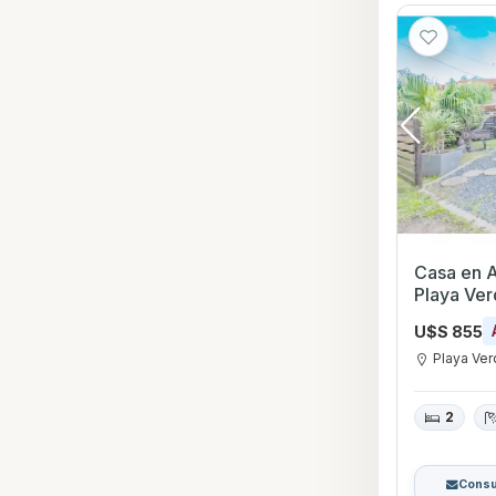
Casa en Al
Playa Ve
U$S 855
Playa Ve
2
Consu