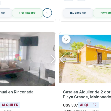
ltar
Whatsapp
Consultar
What
anual en Rinconada
Casa en Alquiler de 2 dormi
Playa Grande, Maldonad
U$S 537
ALQUILER
ALQUILER