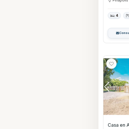
Piriápolis
4
Consu
Casa en Al