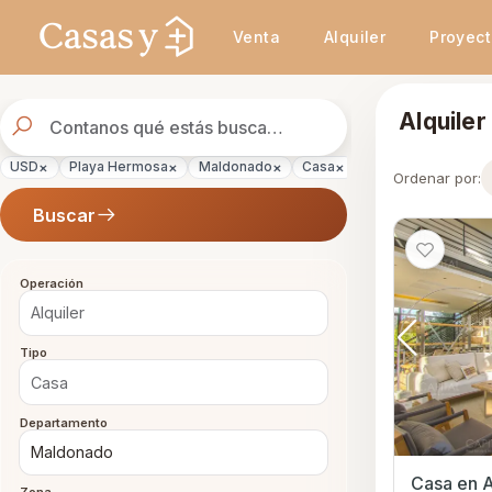
Se actualizaron los resultados. 288 propiedades encontradas.
Venta
Alquiler
Proyec
Buscador
Alquile
de
propiedades
×
×
×
×
×
USD
Playa Hermosa
Maldonado
Casa
Alquiler
Ordenar por:
Buscar
Operación
Tipo
Departamento
Casa en A