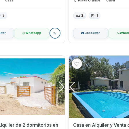
Casa
Playa Grande
Casa
3
2
1
ltar
Whatsapp
Consultar
What
quiler de 2 dormitorios en
Casa en Alquiler y Venta 