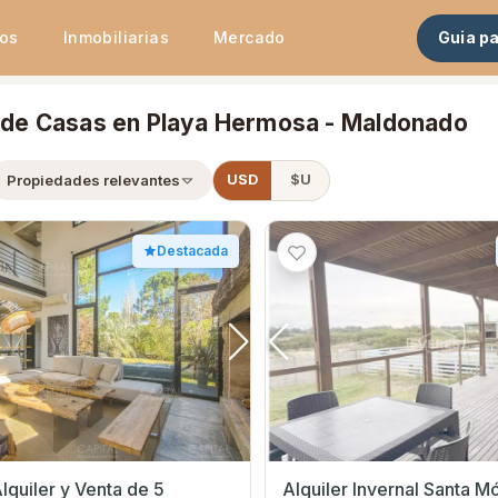
tos
Inmobiliarias
Mercado
Guia p
r de Casas en Playa Hermosa - Maldonado
Propiedades relevantes
USD
$U
Destacada
lquiler y Venta de 5
Alquiler Invernal Santa M