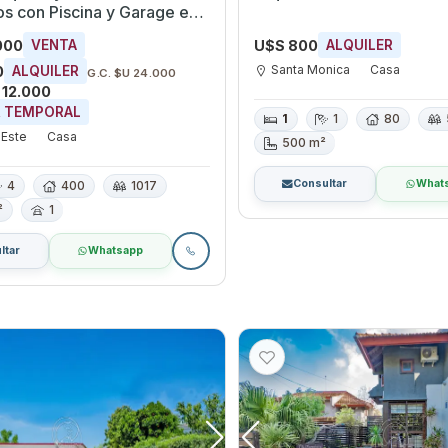
os con Piscina y Garage en
 Este, Maldonado
000
U$S 800
VENTA
ALQUILER
Santa Monica
Casa
0
ALQUILER
G.C. $U 24.000
 12.000
R TEMPORAL
1
1
80
 Este
Casa
500 m²
Consultar
What
4
400
1017
²
1
ltar
Whatsapp