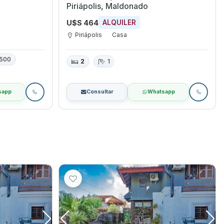
Piriápolis, Maldonado
U$S 464
ALQUILER
Piriápolis
Casa
500
2
1
sapp
Consultar
Whatsapp