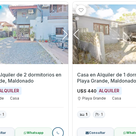
quiler de 2 dormitorios en
Casa en Alquiler de 1 dormi
rde, Maldonado
Playa Grande, Maldonad
U$S 440
ALQUILER
ALQUILER
rde
Casa
Playa Grande
Casa
1
1
1
ltar
Whatsapp
Consultar
What