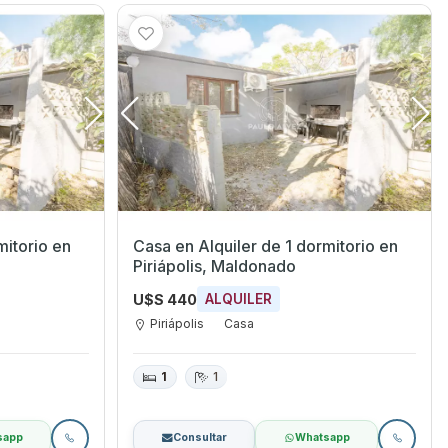
torio en
Casa en Alquiler de 1 dormitorio en
o
Piriápolis, Maldonado
U$S 440
ALQUILER
Piriápolis
Casa
1
1
sapp
Consultar
Whatsapp