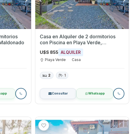
mitorios
Casa en Alquiler de 2 dormitorios
s, Maldonado
con Piscina en Playa Verde,
Maldonado
U$S 855
ALQUILER
Playa Verde
Casa
2
1
sapp
Consultar
Whatsapp