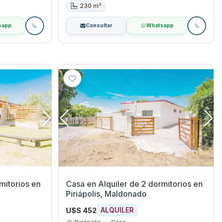
230 m²
sapp
Consultar
Whatsapp
torios en
Casa en Alquiler de 2 dormitorios en
o
Piriápolis, Maldonado
U$S 452
ALQUILER