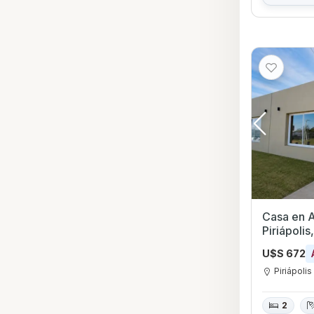
Casa en Al
Piriápoli
U$S 672
Piriápolis
2