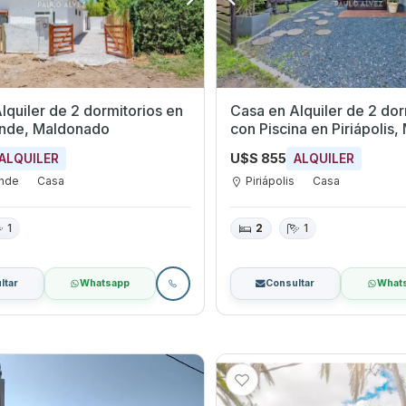
quiler de 2 dormitorios en
Casa en Alquiler de 2 dor
ande, Maldonado
con Piscina en Piriápoli
U$S 855
ALQUILER
ALQUILER
ande
Casa
Piriápolis
Casa
1
2
1
ltar
Whatsapp
Consultar
What