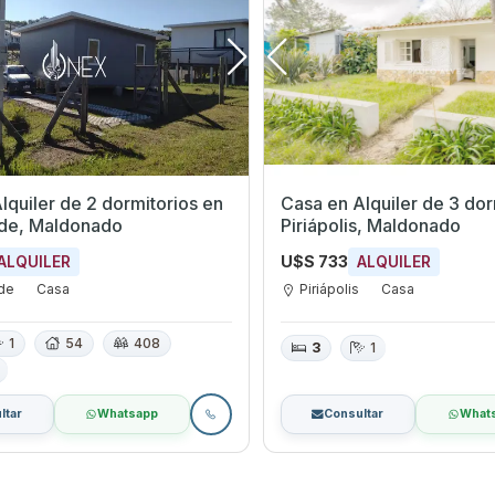
quiler de 2 dormitorios en
Casa en Alquiler de 3 dormi
rde, Maldonado
Piriápolis, Maldonado
U$S 733
ALQUILER
ALQUILER
rde
Casa
Piriápolis
Casa
1
54
408
3
1
ltar
Whatsapp
Consultar
What