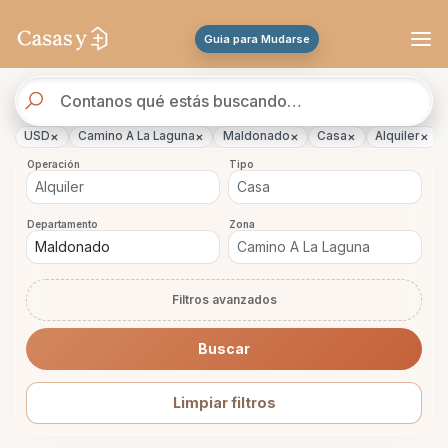
Se actualizaron los resultados. 288 propiedades encontradas.
Guia para Mudarse
Buscador
de
propiedades
×
×
×
×
×
USD
Camino A La Laguna
Maldonado
Casa
Alquiler
Operación
Tipo
Departamento
Zona
Filtros avanzados
Buscar
Limpiar filtros