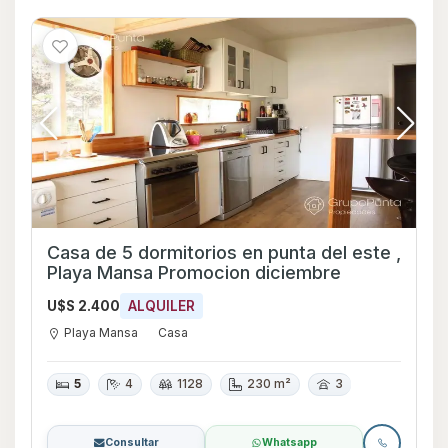
Casa de 5 dormitorios en punta del este ,
Playa Mansa Promocion diciembre
U$S 2.400
ALQUILER
Playa Mansa
Casa
5
4
1128
230 m²
3
Consultar
Whatsapp