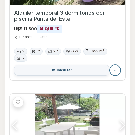
Alquiler temporal 3 dormitorios con
piscina Punta del Este
U$S 11.800
ALQUILER
Pinares
Casa
3
2
97
653
653 m²
2
Consultar