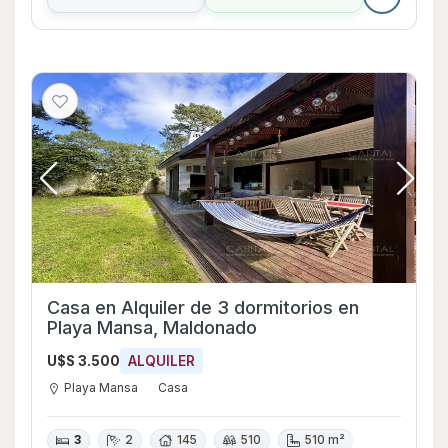
Casa en Alquiler de 3 dormitorios en
Playa Mansa, Maldonado
U$S 3.500
ALQUILER
Playa Mansa
Casa
3
2
145
510
510 m²