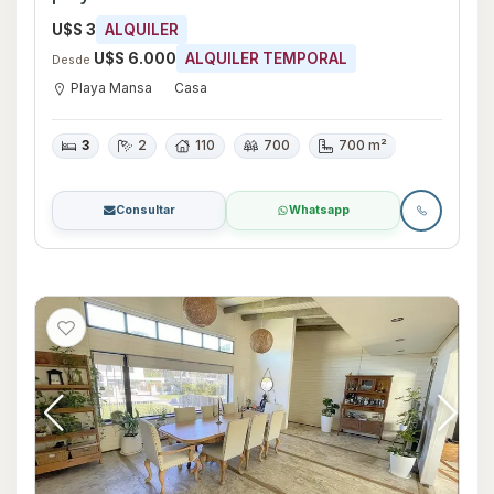
U$S 3
ALQUILER
U$S 6.000
ALQUILER TEMPORAL
Desde
Playa Mansa
Casa
3
2
110
700
700 m²
Consultar
Whatsapp