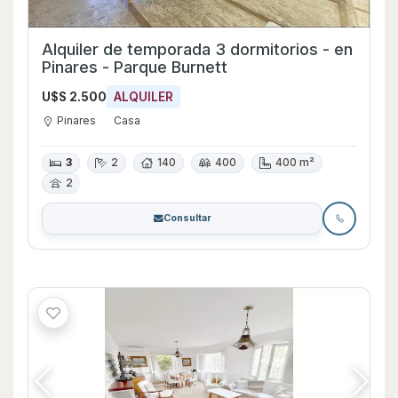
Alquiler de temporada 3 dormitorios - en
Pinares - Parque Burnett
U$S 2.500
ALQUILER
Pinares
Casa
3
2
140
400
400 m²
2
Consultar