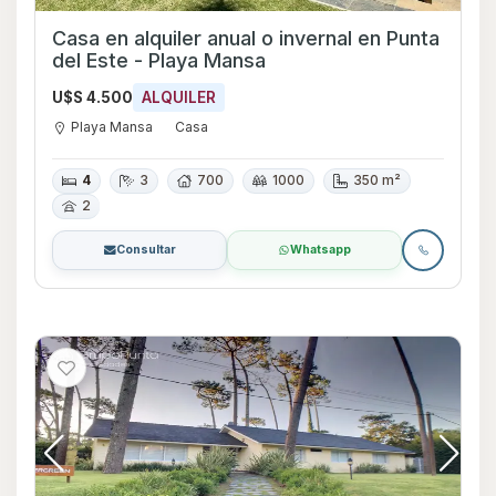
Casa en alquiler anual o invernal en Punta
del Este - Playa Mansa
U$S 4.500
ALQUILER
Playa Mansa
Casa
4
3
700
1000
350 m²
2
Consultar
Whatsapp