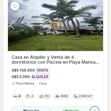
Casa en Alquiler y Venta de 4
dormitorios con Piscina en Playa Mansa,
Maldonado
U$S 750.000
VENTA
U$S 3.300
ALQUILER
Playa Mansa
Casa
4
4
210
2500
2.500 m²
Consultar
Whatsapp