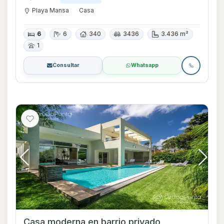
Playa Mansa
Casa
6
6
340
3436
3.436 m²
1
Consultar
Whatsapp
Casa moderna en barrio privado