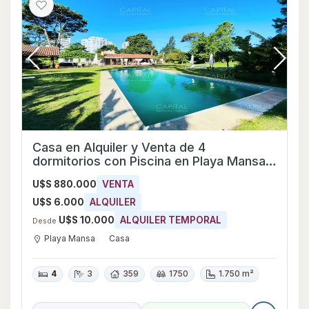
Casa en Alquiler y Venta de 4
dormitorios con Piscina en Playa Mansa,
Maldonado
U$S 880.000
VENTA
U$S 6.000
ALQUILER
U$S 10.000
ALQUILER TEMPORAL
Desde
Playa Mansa
Casa
4
3
359
1750
1.750 m²