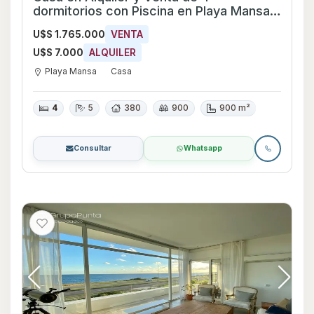
dormitorios con Piscina en Playa Mansa,
Maldonado
U$S 1.765.000
VENTA
U$S 7.000
ALQUILER
Playa Mansa
Casa
4
5
380
900
900 m²
Consultar
Whatsapp