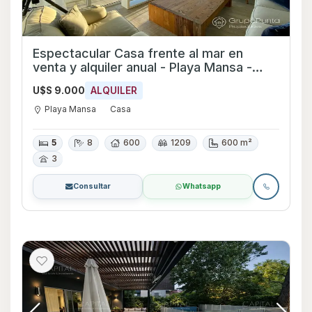
Espectacular Casa frente al mar en
venta y alquiler anual - Playa Mansa -
Punta del Este
U$S 9.000
ALQUILER
Playa Mansa
Casa
5
8
600
1209
600 m²
3
Consultar
Whatsapp