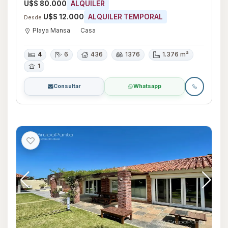
U$S 80.000
ALQUILER
U$S 12.000
ALQUILER TEMPORAL
Desde
Playa Mansa
Casa
4
6
436
1376
1.376 m²
1
Consultar
Whatsapp