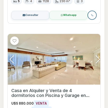
5
4
1128
230 m²
3
Consultar
Whatsapp
Casa en Alquiler y Venta de 4
dormitorios con Piscina y Garage en
Playa Mansa, Maldonado
U$S 880.000
VENTA