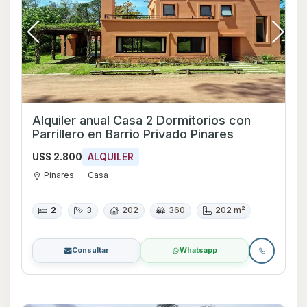
Alquiler anual Casa 2 Dormitorios con
Parrillero en Barrio Privado Pinares
U$S 2.800
ALQUILER
Pinares
Casa
2
3
202
360
202 m²
Consultar
Whatsapp