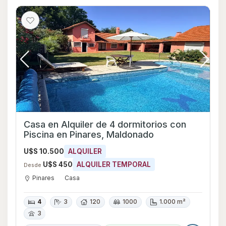
Casa en Alquiler de 4 dormitorios con
Piscina en Pinares, Maldonado
U$S 10.500
ALQUILER
U$S 450
ALQUILER TEMPORAL
Desde
Pinares
Casa
4
3
120
1000
1.000 m²
3