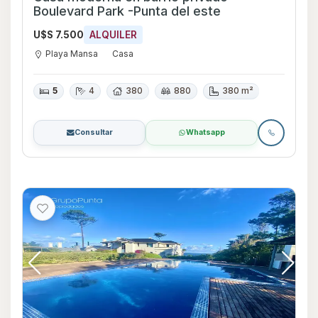
Boulevard Park -Punta del este
U$S 7.500
ALQUILER
Playa Mansa
Casa
5
4
380
880
380 m²
Consultar
Whatsapp