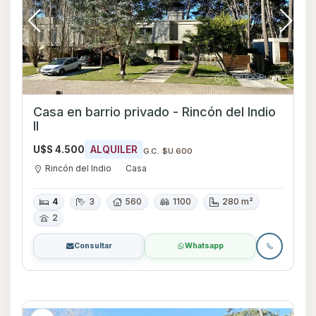
Casa en barrio privado - Rincón del Indio
II
U$S 4.500
ALQUILER
G.C. $U 600
Rincón del Indio
Casa
4
3
560
1100
280 m²
2
Consultar
Whatsapp