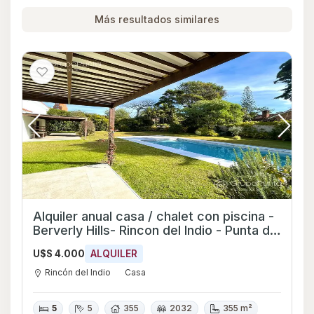
Más resultados similares
Alquiler anual casa / chalet con piscina -
Berverly Hills- Rincon del Indio - Punta del
Este
U$S 4.000
ALQUILER
Rincón del Indio
Casa
5
5
355
2032
355 m²