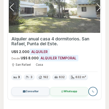
Alquiler anual casa 4 dormitorios. San
Rafael, Punta del Este.
U$S 2.000
ALQUILER
U$S 8.000
ALQUILER TEMPORAL
Desde
San Rafael
Casa
3
3
192
632
632 m²
Consultar
Whatsapp