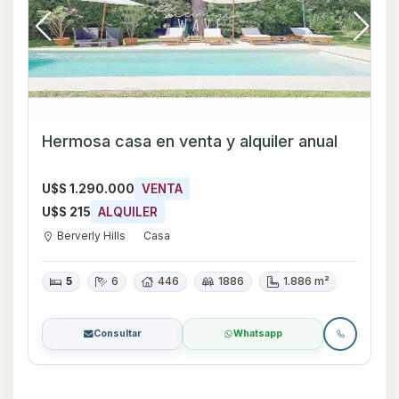
Hermosa casa en venta y alquiler anual
U$S 1.290.000
VENTA
U$S 215
ALQUILER
Berverly Hills
Casa
5
6
446
1886
1.886 m²
Consultar
Whatsapp