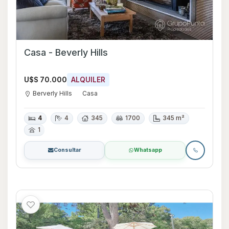
Casa - Beverly Hills
U$S 70.000
ALQUILER
Berverly Hills
Casa
4
4
345
1700
345 m²
1
Consultar
Whatsapp