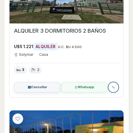
ALQUILER 3 DORMITORIOS 2 BAÑOS
U$S 1.221
ALQUILER
G.C. $U 4.500
Solymar
Casa
3
2
Consultar
Whatsapp