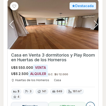
Destacada
Casa en Venta 3 dormitorios y Play Room
en Huertas de los Horneros
U$S 550.000
VENTA
U$S 2.500
ALQUILER
G.C. $U 12.000
Huertas de los Horneros
Casa
3
3
141
649
161 m²
4