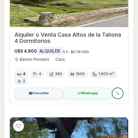
Alquiler o Venta Casa Altos de la Tahona
4 Dormitorios
U$S 4.800
ALQUILER
G.C. $U 18.000
Barrios Privados
Casa
4
4
380
1600
1.600 m²
2
Consultar
Whatsapp