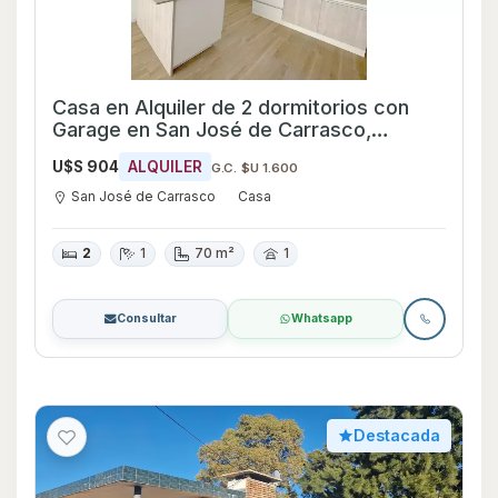
Casa en Alquiler de 2 dormitorios con
Garage en San José de Carrasco,
Canelones
U$S 904
ALQUILER
G.C. $U 1.600
San José de Carrasco
Casa
2
1
70 m²
1
Consultar
Whatsapp
Destacada