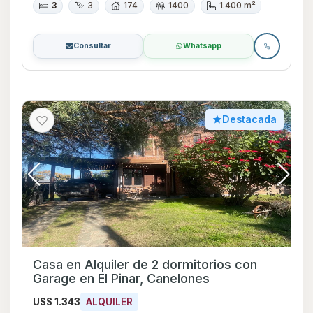
3
3
174
1400
1.400 m²
Consultar
Whatsapp
Destacada
Casa en Alquiler de 2 dormitorios con
Garage en El Pinar, Canelones
U$S 1.343
ALQUILER