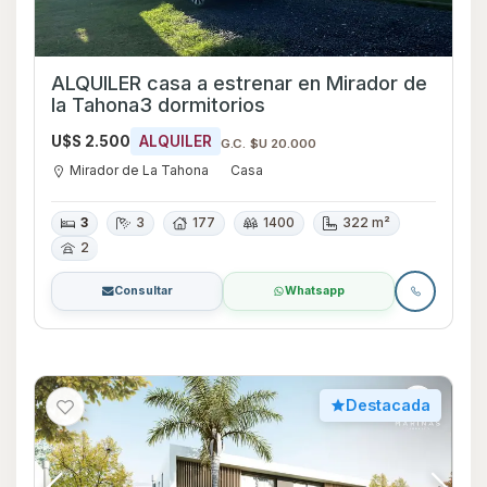
ALQUILER casa a estrenar en Mirador de
la Tahona3 dormitorios
U$S 2.500
ALQUILER
G.C. $U 20.000
Mirador de La Tahona
Casa
3
3
177
1400
322 m²
2
Consultar
Whatsapp
Destacada