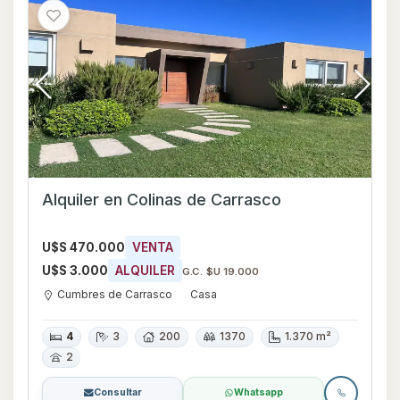
Alquiler en Colinas de Carrasco
U$S 470.000
VENTA
U$S 3.000
ALQUILER
G.C. $U 19.000
Cumbres de Carrasco
Casa
4
3
200
1370
1.370 m²
2
Consultar
Whatsapp