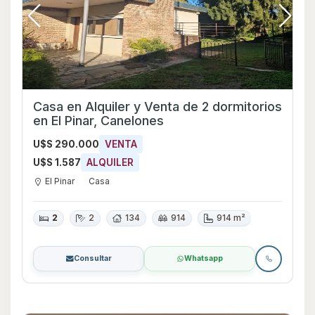
Casa en Alquiler y Venta de 2 dormitorios
en El Pinar, Canelones
U$S 290.000
VENTA
U$S 1.587
ALQUILER
El Pinar
Casa
2
2
134
914
914 m²
Consultar
Whatsapp