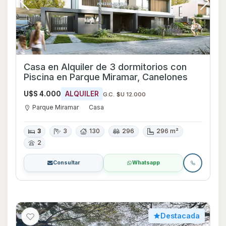
Casa en Alquiler de 3 dormitorios con
Piscina en Parque Miramar, Canelones
U$S 4.000
ALQUILER
G.C. $U 12.000
Parque Miramar
Casa
3
3
130
296
296 m²
2
Consultar
Whatsapp
Destacada