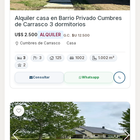
Alquiler casa en Barrio Privado Cumbres
de Carrasco 3 dormitorios
U$S 2.500
ALQUILER
G.C. $U 12.500
Cumbres de Carrasco
Casa
3
3
125
1002
1.002 m²
2
Consultar
Whatsapp