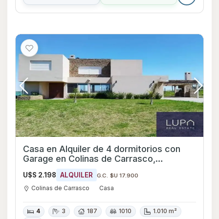
Casa en Alquiler de 4 dormitorios con
Garage en Colinas de Carrasco,
Canelones
U$S 2.198
ALQUILER
G.C. $U 17.900
Colinas de Carrasco
Casa
4
3
187
1010
1.010 m²