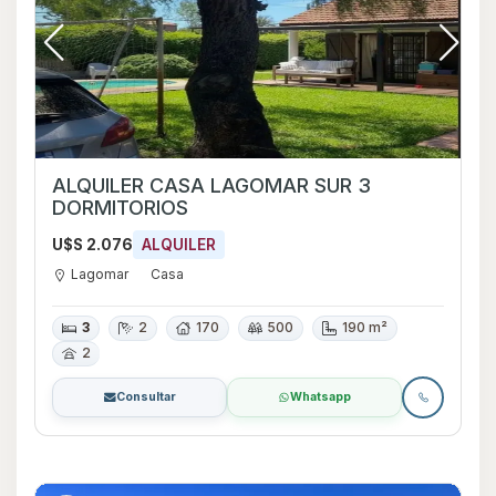
ALQUILER CASA LAGOMAR SUR 3
DORMITORIOS
U$S 2.076
ALQUILER
Lagomar
Casa
3
2
170
500
190 m²
2
Consultar
Whatsapp