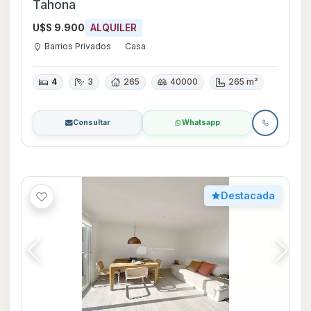
Tahona
U$S 9.900
ALQUILER
Barrios Privados
Casa
4
3
265
40000
265 m²
Consultar
Whatsapp
Destacada