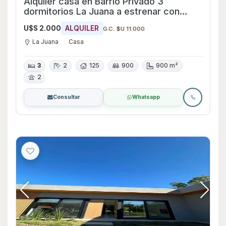
Alquiler casa en Barrio Privado 3
dormitorios La Juana a estrenar con
piscina
U$S 2.000
ALQUILER
G.C. $U 11.000
La Juana
Casa
3
2
125
900
900 m²
2
Consultar
Whatsapp