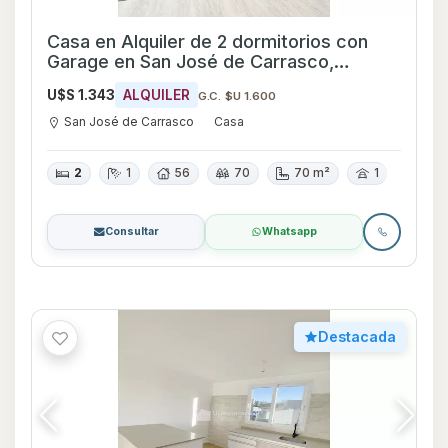
Casa en Alquiler de 2 dormitorios con
Garage en San José de Carrasco,
Canelones
U$S 1.343
ALQUILER
G.C. $U 1.600
San José de Carrasco
Casa
2
1
56
70
70 m²
1
Consultar
Whatsapp
Destacada