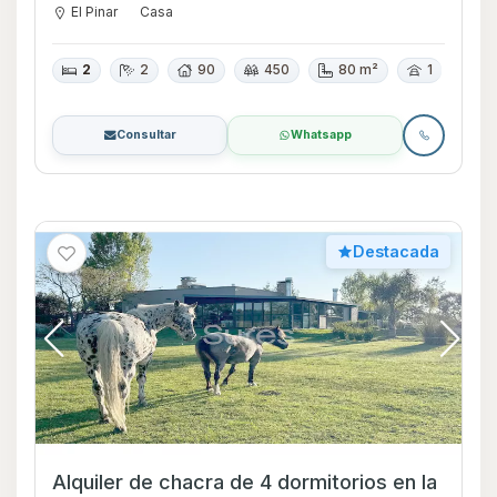
El Pinar
Casa
2
2
90
450
80 m²
1
Consultar
Whatsapp
Destacada
Alquiler de chacra de 4 dormitorios en la