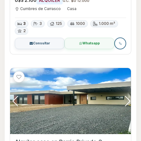
U$S 2.100
ALQUILER
G.C. $U 12.000
Cumbres de Carrasco
Casa
3
3
125
1000
1.000 m²
2
Consultar
Whatsapp