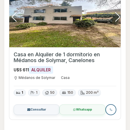
Casa en Alquiler de 1 dormitorio en
Médanos de Solymar, Canelones
U$S 611
ALQUILER
Médanos de Solymar
Casa
1
1
50
150
200 m²
Consultar
Whatsapp