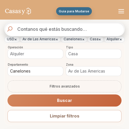
Se actualizaron los resultados. 288 propiedades encontradas.
Guia para Mudarse
Buscador
de
propiedades
×
×
×
×
×
USD
Av de Las Americas
Canelones
Casa
Alquiler
Operación
Tipo
Departamento
Zona
Filtros avanzados
Buscar
Limpiar filtros