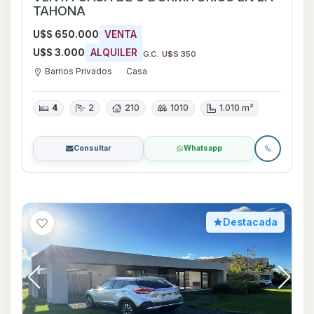
TAHONA
U$S 650.000
VENTA
U$S 3.000
ALQUILER
G.C. U$S 350
Barrios Privados
Casa
4
2
210
1010
1.010 m²
Consultar
Whatsapp
Destacada