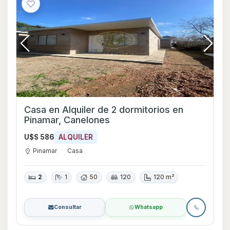
Casa en Alquiler de 2 dormitorios en
Pinamar, Canelones
U$S 586
ALQUILER
Pinamar
Casa
2
1
50
120
120 m²
Consultar
Whatsapp