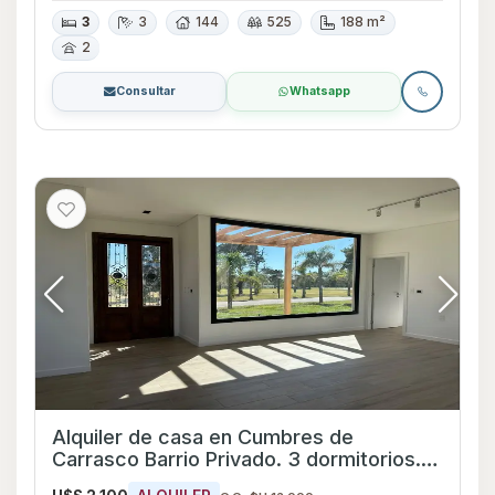
3
3
144
525
188 m²
2
Consultar
Whatsapp
Alquiler de casa en Cumbres de
Carrasco Barrio Privado. 3 dormitorios. A
estrenar