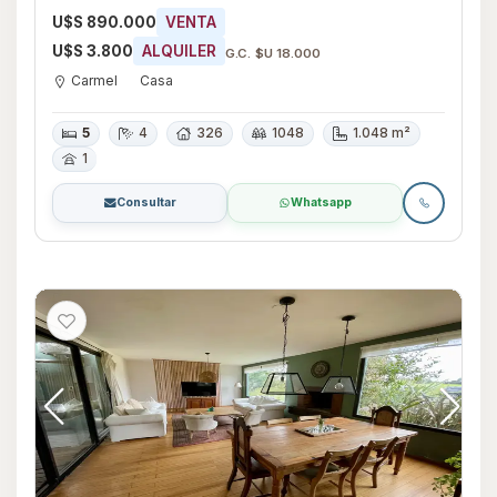
Canelones
U$S 890.000
VENTA
U$S 3.800
ALQUILER
G.C. $U 18.000
Carmel
Casa
5
4
326
1048
1.048 m²
1
Consultar
Whatsapp