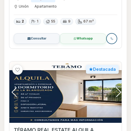
Unión
Apartamento
2
1
55
9
67 m²
Consultar
Whatsapp
Destacada
TÉRAMO REAL ESTATE ALQUILA