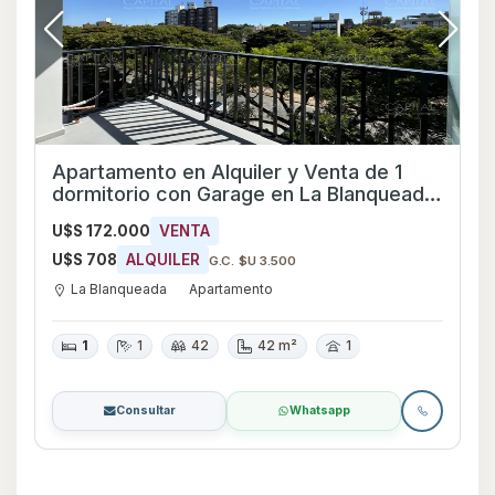
Apartamento en Alquiler y Venta de 1
dormitorio con Garage en La Blanqueada,
Montevideo
U$S 172.000
VENTA
U$S 708
ALQUILER
G.C. $U 3.500
La Blanqueada
Apartamento
1
1
42
42 m²
1
Consultar
Whatsapp