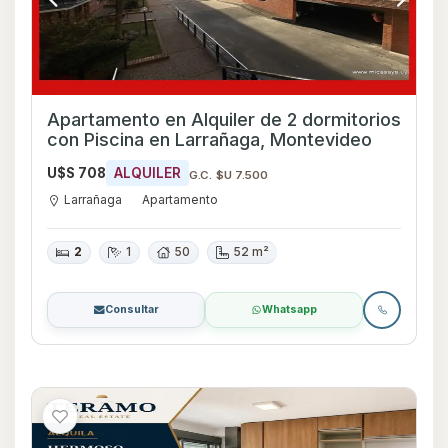
Apartamento en Alquiler de 2 dormitorios
con Piscina en Larrañaga, Montevideo
U$S 708
ALQUILER
G.C. $U 7.500
Larrañaga
Apartamento
2
1
50
52 m²
Consultar
Whatsapp