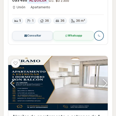
U$S 488
ALQUILER
G.C. $U 2.300
Unión
Apartamento
1
1
36
36
36 m²
Consultar
Whatsapp