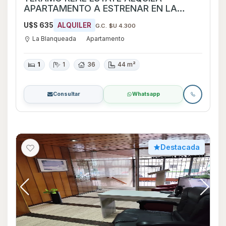
APARTAMENTO A ESTRENAR EN LA
BLANQUEADA
U$S 635
ALQUILER
G.C. $U 4.300
La Blanqueada
Apartamento
1
1
36
44 m²
Consultar
Whatsapp
Destacada