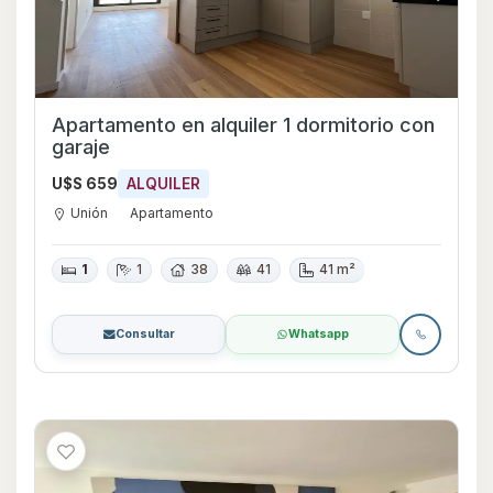
Apartamento en alquiler 1 dormitorio con
garaje
U$S 659
ALQUILER
Unión
Apartamento
1
1
38
41
41 m²
Consultar
Whatsapp