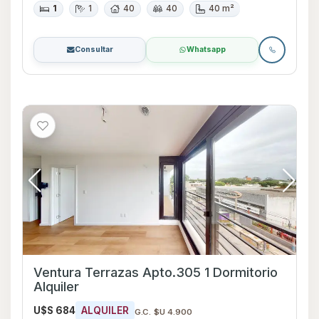
1
1
40
40
40 m²
Consultar
Whatsapp
Ventura Terrazas Apto.305 1 Dormitorio
Alquiler
U$S 684
ALQUILER
G.C. $U 4.900