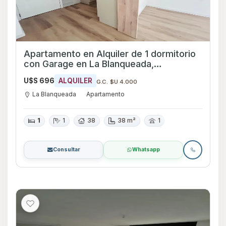
Apartamento en Alquiler de 1 dormitorio
con Garage en La Blanqueada,
Montevideo
U$S 696
ALQUILER
G.C. $U 4.000
La Blanqueada
Apartamento
1
1
38
38 m²
1
Consultar
Whatsapp