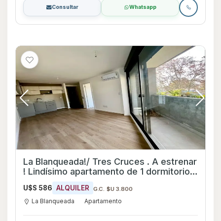
Consultar
Whatsapp
La Blanqueada!/ Tres Cruces . A estrenar
! Lindísimo apartamento de 1 dormitorio
todo luz y sol , con gran frente ! Muy
U$S 586
ALQUILER
G.C. $U 3.800
buenos Amenities!2Parrilleros ,Gran
terraza panorámica en el 6topiso
La Blanqueada
Apartamento