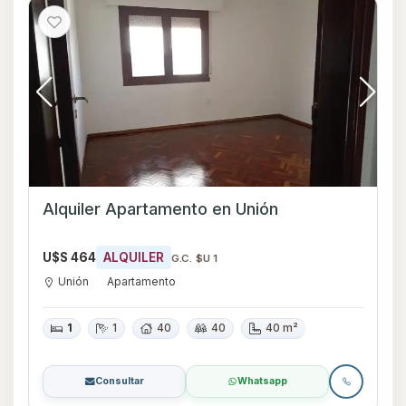
Alquiler Apartamento en Unión
U$S 464
ALQUILER
G.C. $U 1
Unión
Apartamento
1
1
40
40
40 m²
Consultar
Whatsapp