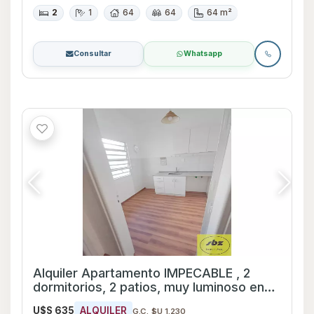
2
1
64
64
64 m²
Consultar
Whatsapp
Alquiler Apartamento IMPECABLE , 2
dormitorios, 2 patios, muy luminoso en
Unión.
U$S 635
ALQUILER
G.C. $U 1.230