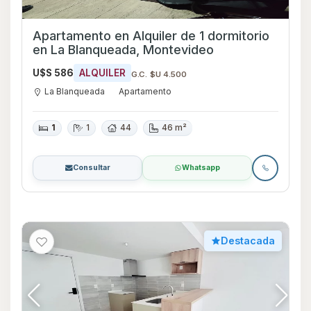
Apartamento en Alquiler de 1 dormitorio
en La Blanqueada, Montevideo
U$S 586
ALQUILER
G.C. $U 4.500
La Blanqueada
Apartamento
1
1
44
46 m²
Consultar
Whatsapp
Destacada