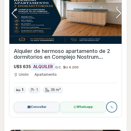
Alquiler de hermoso apartamento de 2
dormitorios en Complejo Nostrum
Parque
U$S 635
ALQUILER
G.C. $U 4.200
Unión
Apartamento
1
1
35 m²
Consultar
Whatsapp