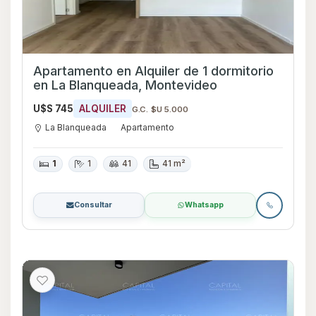
Apartamento en Alquiler de 1 dormitorio
en La Blanqueada, Montevideo
U$S 745
ALQUILER
G.C. $U 5.000
La Blanqueada
Apartamento
1
1
41
41 m²
Consultar
Whatsapp