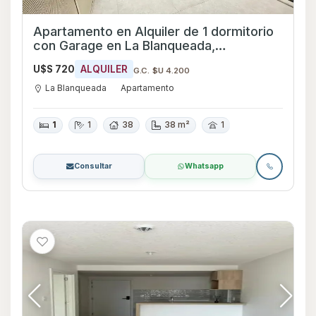
Apartamento en Alquiler de 1 dormitorio
con Garage en La Blanqueada,
Montevideo
U$S 720
ALQUILER
G.C. $U 4.200
La Blanqueada
Apartamento
1
1
38
38 m²
1
Consultar
Whatsapp