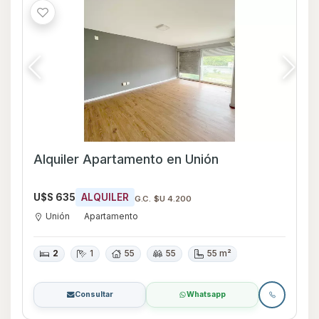
Alquiler Apartamento en Unión
U$S 635
ALQUILER
G.C. $U 4.200
Unión
Apartamento
2
1
55
55
55 m²
Consultar
Whatsapp