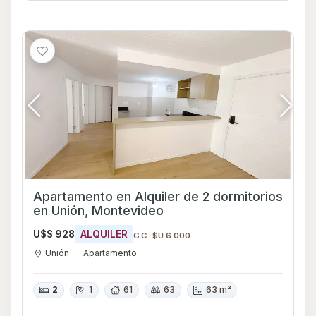
Apartamento en Alquiler de 2 dormitorios
en Unión, Montevideo
U$S 928
ALQUILER
G.C. $U 6.000
Unión
Apartamento
2
1
61
63
63 m²