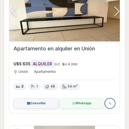
Apartamento en alquiler en Unión
U$S 635
ALQUILER
G.C. $U 4.200
Unión
Apartamento
2
1
48
54 m²
Consultar
Whatsapp