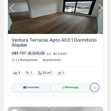
Ventura Terrazas Apto.403 1 Dormitorio
Alquiler
U$S 737
ALQUILER
G.C. $U 4.600
La Blanqueada
Apartamento
1
1
52 m²
1
Consultar
Whatsapp