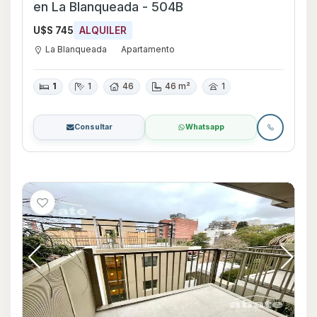
en La Blanqueada - 504B
U$S 745
ALQUILER
La Blanqueada
Apartamento
1
1
46
46 m²
1
Consultar
Whatsapp