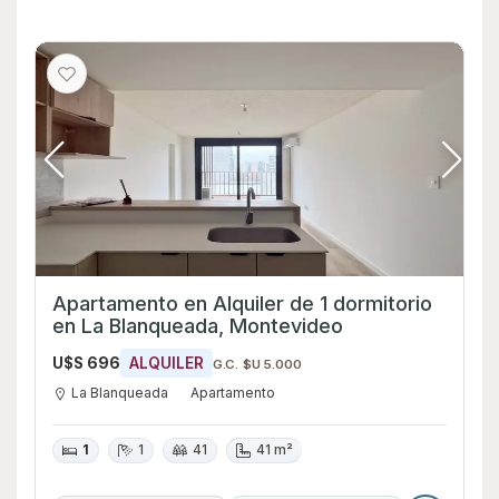
Apartamento en Alquiler de 1 dormitorio
en La Blanqueada, Montevideo
U$S 696
ALQUILER
G.C. $U 5.000
La Blanqueada
Apartamento
1
1
41
41 m²