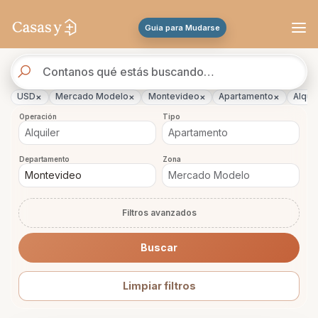
Se actualizaron los resultados. 45 propiedades encontradas.
Guia para Mudarse
Buscador
de
propiedades
×
×
×
×
USD
Mercado Modelo
Montevideo
Apartamento
Alquil
Operación
Tipo
Departamento
Zona
Filtros avanzados
Buscar
Limpiar filtros