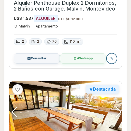
Alquiler Penthouse Duplex 2 Dormitorios,
2 Baños con Garage. Malvin, Montevideo
U$S 1.587
ALQUILER
G.C. $U 12.000
Malvín
Apartamento
2
2
70
110 m²
Consultar
Whatsapp
Destacada