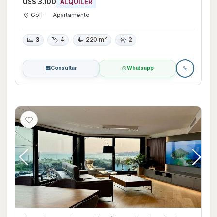
U$S 3.100
ALQUILER
Golf
Apartamento
3
4
220 m²
2
Consultar
Whatsapp