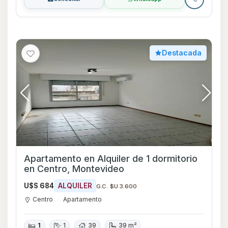
Destacada
Apartamento en Alquiler de 1 dormitorio
en Centro, Montevideo
U$S 684
ALQUILER
G.C. $U 3.600
Centro
Apartamento
1
1
39
39 m²