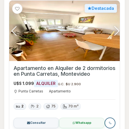
Destacada
Apartamento en Alquiler de 2 dormitorios
en Punta Carretas, Montevideo
U$S 1.099
ALQUILER
G.C. $U 2.900
Punta Carretas
Apartamento
2
2
75
70 m²
Consultar
Whatsapp