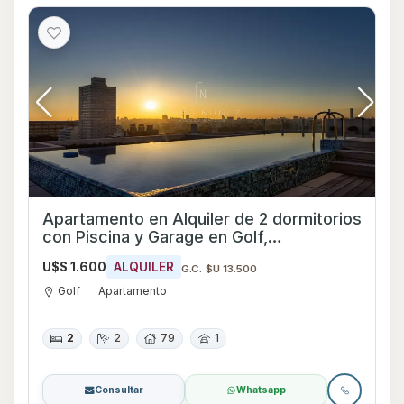
Apartamento en Alquiler de 2 dormitorios
con Piscina y Garage en Golf,
Montevideo
U$S 1.600
ALQUILER
G.C. $U 13.500
Golf
Apartamento
2
2
79
1
Consultar
Whatsapp