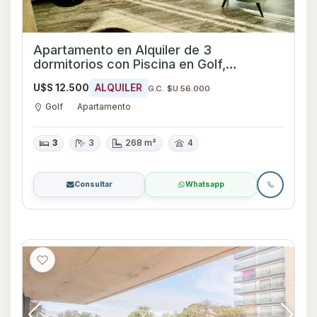
Apartamento en Alquiler de 3
dormitorios con Piscina en Golf,
Montevideo
U$S 12.500
ALQUILER
G.C. $U 56.000
Golf
Apartamento
3
3
268 m²
4
Consultar
Whatsapp