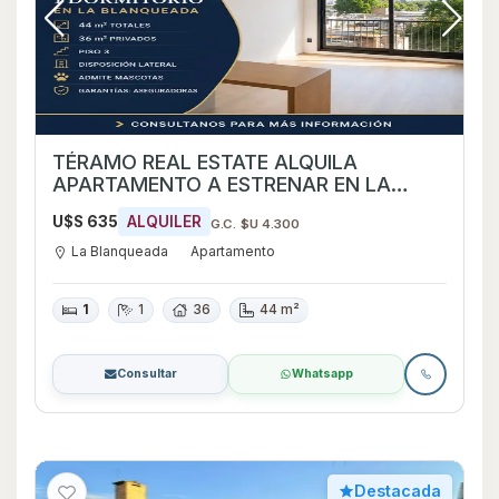
TÉRAMO REAL ESTATE ALQUILA
APARTAMENTO A ESTRENAR EN LA
BLANQUEADA
U$S 635
ALQUILER
G.C. $U 4.300
La Blanqueada
Apartamento
1
1
36
44 m²
Consultar
Whatsapp
Destacada