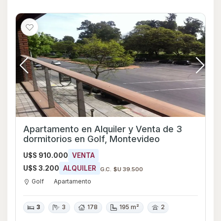
Apartamento en Alquiler y Venta de 3
dormitorios en Golf, Montevideo
U$S 910.000
VENTA
U$S 3.200
ALQUILER
G.C. $U 39.500
Golf
Apartamento
3
3
178
195 m²
2