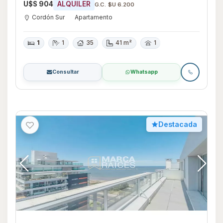
U$S 904
ALQUILER
G.C. $U 6.200
Cordón Sur
Apartamento
1
1
35
41 m²
1
Consultar
Whatsapp
Destacada