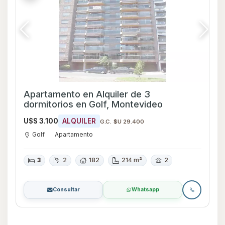
Apartamento en Alquiler de 3
dormitorios en Golf, Montevideo
U$S 3.100
ALQUILER
G.C. $U 29.400
Golf
Apartamento
3
2
182
214 m²
2
Consultar
Whatsapp