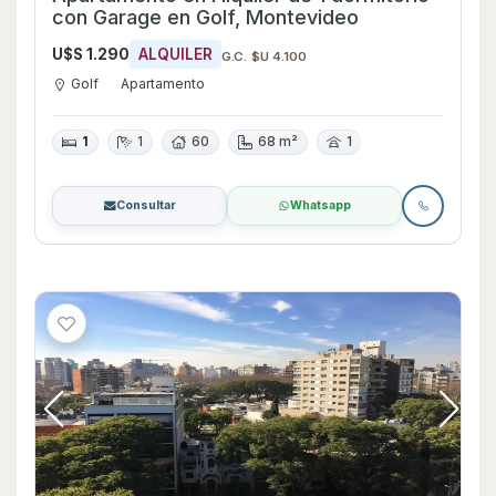
con Garage en Golf, Montevideo
U$S 1.290
ALQUILER
G.C. $U 4.100
Golf
Apartamento
1
1
60
68 m²
1
Consultar
Whatsapp