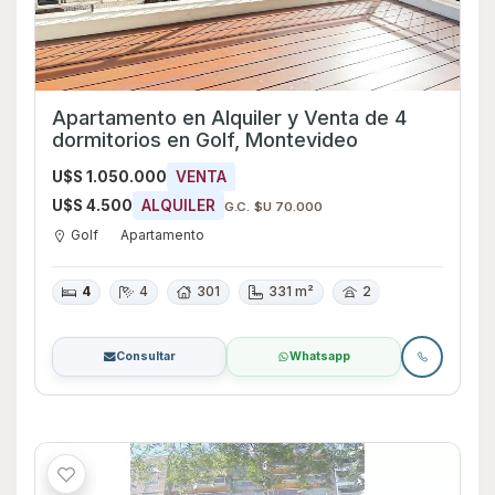
Apartamento en Alquiler y Venta de 4
dormitorios en Golf, Montevideo
U$S 1.050.000
VENTA
U$S 4.500
ALQUILER
G.C. $U 70.000
Golf
Apartamento
4
4
301
331 m²
2
Consultar
Whatsapp