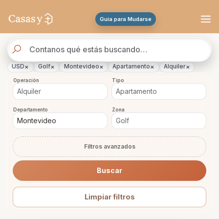
Se actualizaron los resultados. 47 propiedades encontradas.
Guia para Mudarse
Buscador
de
propiedades
×
×
×
×
×
USD
Golf
Montevideo
Apartamento
Alquiler
Operación
Tipo
Departamento
Zona
Filtros avanzados
Buscar
Limpiar filtros