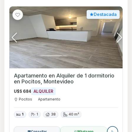
Destacada
Apartamento en Alquiler de 1 dormitorio
en Pocitos, Montevideo
U$S 684
ALQUILER
Pocitos
Apartamento
1
1
38
40 m²
Consultar
Whatsapp