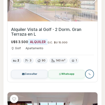
Alquiler Vista al Golf · 2 Dorm. Gran
Terraza en L
U$S 3.500
ALQUILER
G.C. $U 15.000
Golf
Apartamento
2
3
90
140 m²
1
Consultar
Whatsapp