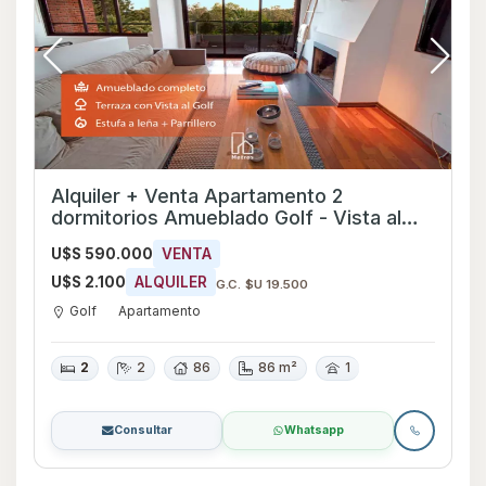
Alquiler + Venta Apartamento 2
dormitorios Amueblado Golf - Vista al
Golf y al mar! + Garaje
U$S 590.000
VENTA
U$S 2.100
ALQUILER
G.C. $U 19.500
Golf
Apartamento
2
2
86
86 m²
1
Consultar
Whatsapp