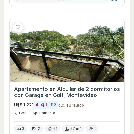
Apartamento en Alquiler de 2 dormitorios
con Garage en Golf, Montevideo
U$S 1.221
ALQUILER
G.C. $U 16.800
Golf
Apartamento
2
2
61
67 m²
1