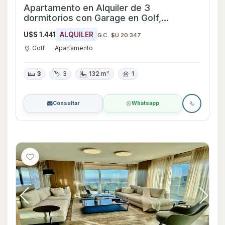
Apartamento en Alquiler de 3
dormitorios con Garage en Golf,
Montevideo
U$S 1.441
ALQUILER
G.C. $U 20.347
Golf
Apartamento
3
3
132 m²
1
Consultar
Whatsapp