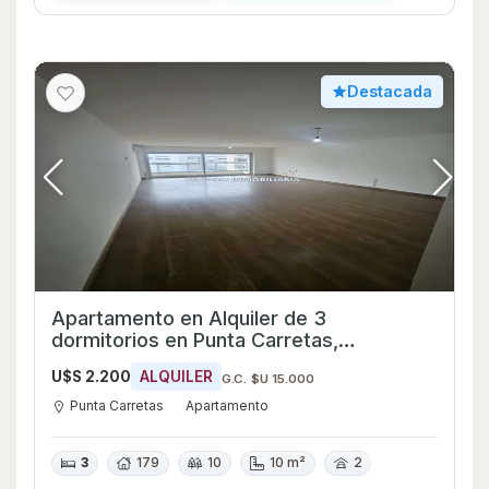
Destacada
Apartamento en Alquiler de 3
dormitorios en Punta Carretas,
Montevideo
U$S 2.200
ALQUILER
G.C. $U 15.000
Punta Carretas
Apartamento
3
179
10
10 m²
2