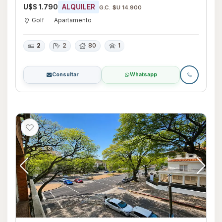
U$S 1.790
ALQUILER
G.C. $U 14.900
Golf
Apartamento
2
2
80
1
Consultar
Whatsapp