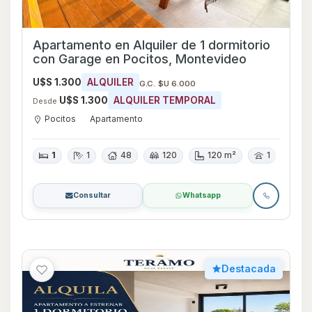
Apartamento en Alquiler de 1 dormitorio
con Garage en Pocitos, Montevideo
U$S 1.300
ALQUILER
G.C. $U 6.000
U$S 1.300
ALQUILER TEMPORAL
Desde
Pocitos
Apartamento
1
1
48
120
120 m²
1
Consultar
Whatsapp
Destacada