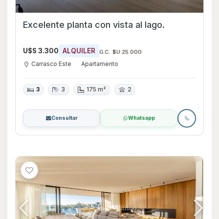
Excelente planta con vista al lago.
U$S 3.300
ALQUILER
G.C. $U 25.000
Carrasco Este
Apartamento
3
3
175 m²
2
Consultar
Whatsapp