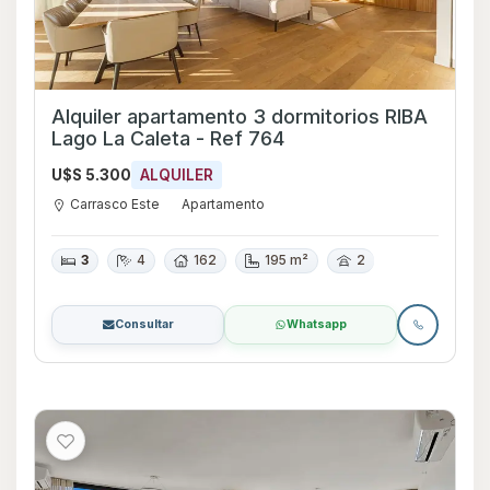
Alquiler apartamento 3 dormitorios RIBA
Lago La Caleta - Ref 764
U$S 5.300
ALQUILER
Carrasco Este
Apartamento
3
4
162
195 m²
2
Consultar
Whatsapp