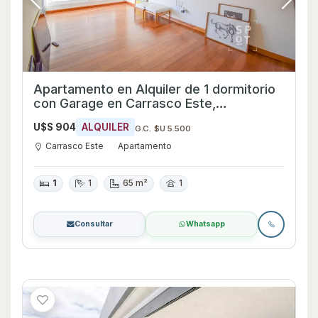
Apartamento en Alquiler de 1 dormitorio
con Garage en Carrasco Este,
Montevideo
U$S 904
ALQUILER
G.C. $U 5.500
Carrasco Este
Apartamento
1
1
65 m²
1
Consultar
Whatsapp