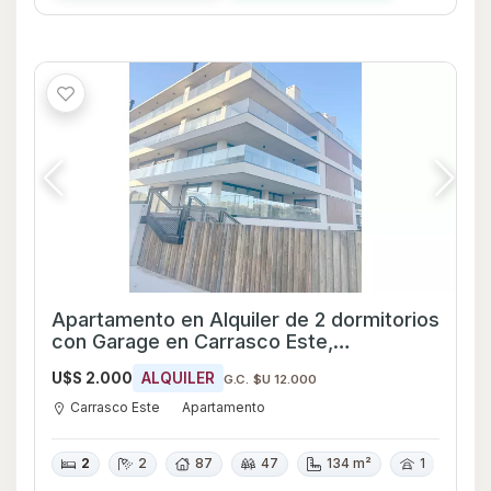
Apartamento en Alquiler de 2 dormitorios
con Garage en Carrasco Este,
Montevideo
U$S 2.000
ALQUILER
G.C. $U 12.000
Carrasco Este
Apartamento
2
2
87
47
134 m²
1