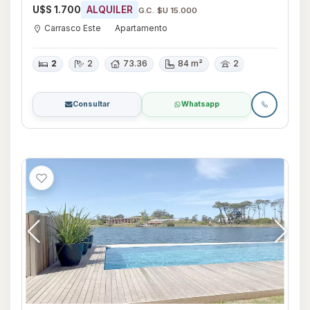
1057
U$S 1.700
ALQUILER
G.C. $U 15.000
Carrasco Este
Apartamento
2
2
73.36
84 m²
2
Consultar
Whatsapp