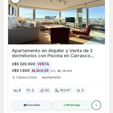
Apartamento en Alquiler y Venta de 2
dormitorios con Piscina en Carrasco
Este, Canelones
U$S 320.000
VENTA
U$S 1.600
ALQUILER
G.C. $U 18.500
Carrasco Este
Apartamento
2
2
92
102 m²
3
Consultar
Whatsapp