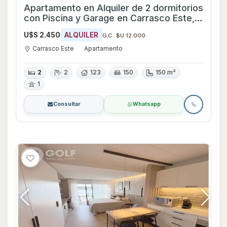
Apartamento en Alquiler de 2 dormitorios
con Piscina y Garage en Carrasco Este,
Montevideo
U$S 2.450
ALQUILER
G.C. $U 12.000
Carrasco Este
Apartamento
2
2
123
150
150 m²
1
Consultar
Whatsapp