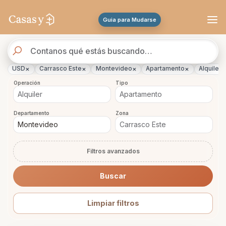
Se actualizaron los resultados. 45 propiedades encontradas.
Guia para Mudarse
Buscador
de
propiedades
×
×
×
×
×
USD
Carrasco Este
Montevideo
Apartamento
Alquiler
Operación
Tipo
Departamento
Zona
Filtros avanzados
Buscar
Limpiar filtros