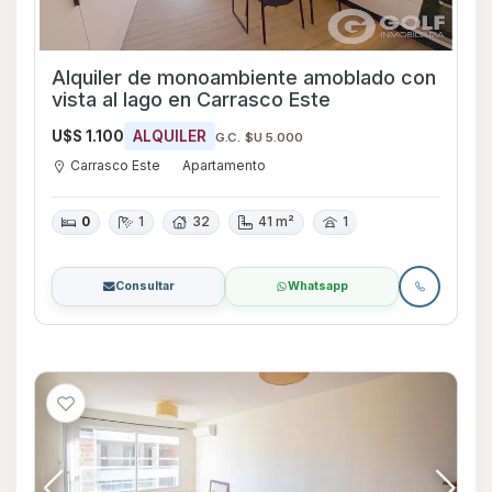
Alquiler de monoambiente amoblado con
vista al lago en Carrasco Este
U$S 1.100
ALQUILER
G.C. $U 5.000
Carrasco Este
Apartamento
0
1
32
41 m²
1
Consultar
Whatsapp