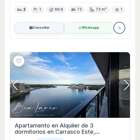
2
1
66.6
73
73 m²
1
Consultar
Whatsapp
Apartamento en Alquiler de 3
dormitorios en Carrasco Este,
Montevideo