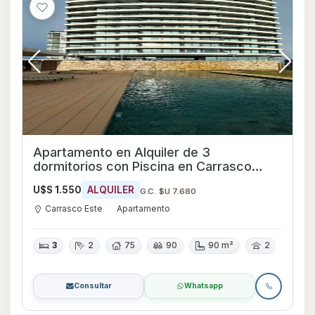
Apartamento en Alquiler de 3
dormitorios con Piscina en Carrasco
Este, Montevideo
U$S 1.550
ALQUILER
G.C. $U 7.680
Carrasco Este
Apartamento
3
2
75
90
90 m²
2
Consultar
Whatsapp