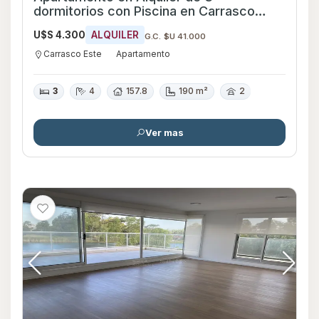
dormitorios con Piscina en Carrasco
Este, Montevideo
U$S 4.300
ALQUILER
G.C. $U 41.000
Carrasco Este
Apartamento
3
4
157.8
190 m²
2
Ver mas