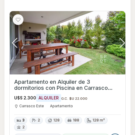
Apartamento en Alquiler de 3
dormitorios con Piscina en Carrasco
Este, Montevideo
U$S 2.300
ALQUILER
G.C. $U 22.000
Carrasco Este
Apartamento
3
2
128
188
128 m²
2