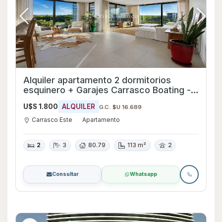
Alquiler apartamento 2 dormitorios
esquinero + Garajes Carrasco Boating -
Ref 1101
U$S 1.800
ALQUILER
G.C. $U 16.689
Carrasco Este
Apartamento
2
3
80.79
113 m²
2
Consultar
Whatsapp