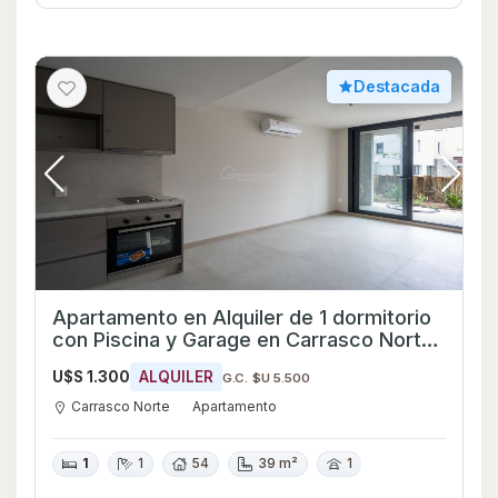
Destacada
Apartamento en Alquiler de 1 dormitorio
con Piscina y Garage en Carrasco Norte,
Montevideo
U$S 1.300
ALQUILER
G.C. $U 5.500
Carrasco Norte
Apartamento
1
1
54
39 m²
1