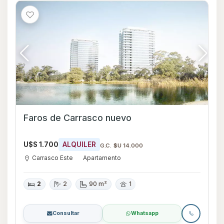
Faros de Carrasco nuevo
U$S 1.700
ALQUILER
G.C. $U 14.000
Carrasco Este
Apartamento
2
2
90 m²
1
Consultar
Whatsapp