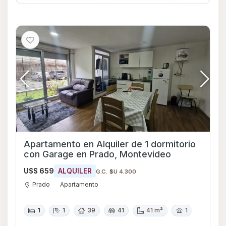
Apartamento en Alquiler de 1 dormitorio
con Garage en Prado, Montevideo
U$S 659
ALQUILER
G.C. $U 4.300
Prado
Apartamento
1
1
39
41
41 m²
1