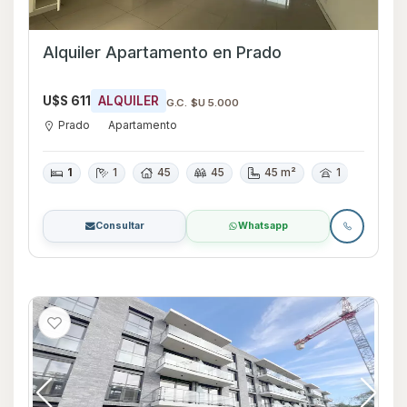
Alquiler Apartamento en Prado
U$S 611
ALQUILER
G.C. $U 5.000
Prado
Apartamento
1
1
45
45
45 m²
1
Consultar
Whatsapp