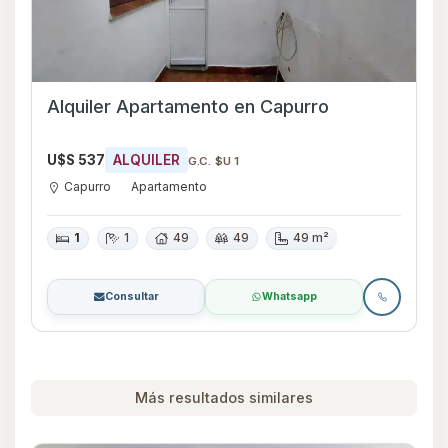
Alquiler Apartamento en Capurro
U$S 537
ALQUILER
G.C. $U 1
Capurro
Apartamento
1
1
49
49
49 m²
Consultar
Whatsapp
Más resultados similares