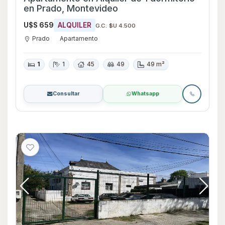
en Prado, Montevideo
U$S 659
ALQUILER
G.C. $U 4.500
Prado
Apartamento
1
1
45
49
49 m²
Consultar
Whatsapp