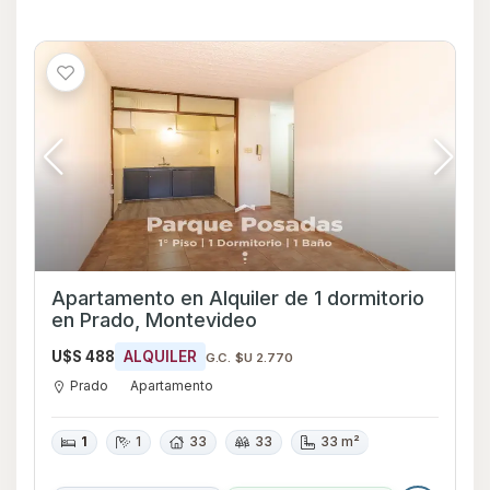
Apartamento en Alquiler de 1 dormitorio
en Prado, Montevideo
U$S 488
ALQUILER
G.C. $U 2.770
Prado
Apartamento
1
1
33
33
33 m²