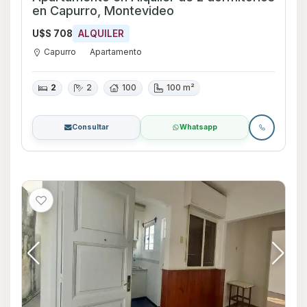
en Capurro, Montevideo
U$S 708
ALQUILER
Capurro
Apartamento
2
2
100
100 m²
Consultar
Whatsapp