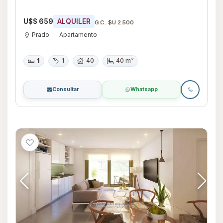
U$S 659
ALQUILER
G.C. $U 2.500
Prado
Apartamento
1
1
40
40 m²
Consultar
Whatsapp