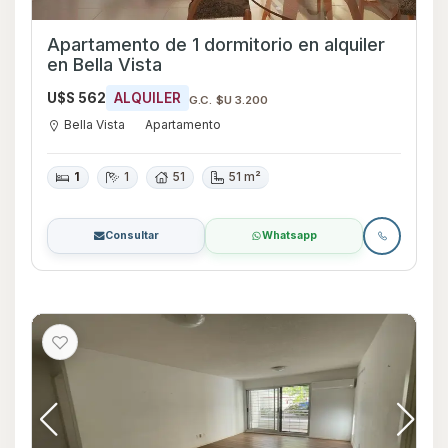
Apartamento de 1 dormitorio en alquiler
en Bella Vista
U$S 562
ALQUILER
G.C. $U 3.200
Bella Vista
Apartamento
1
1
51
51 m²
Consultar
Whatsapp