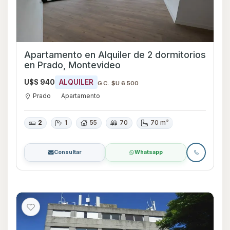
Apartamento en Alquiler de 2 dormitorios
en Prado, Montevideo
U$S 940
ALQUILER
G.C. $U 6.500
Prado
Apartamento
2
1
55
70
70 m²
Consultar
Whatsapp