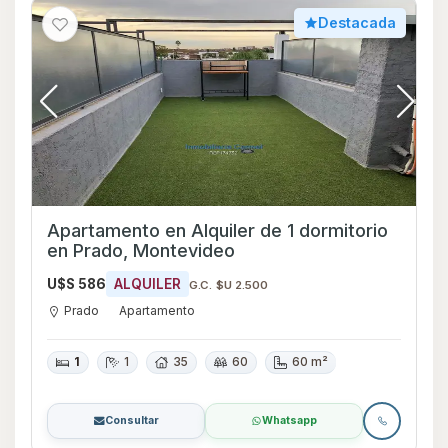
Destacada
Apartamento en Alquiler de 1 dormitorio
en Prado, Montevideo
U$S 586
ALQUILER
G.C. $U 2.500
Prado
Apartamento
1
1
35
60
60 m²
Consultar
Whatsapp