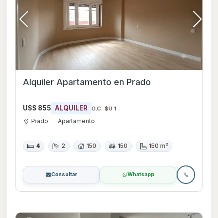
Alquiler Apartamento en Prado
U$S 855
ALQUILER
G.C. $U 1
Prado
Apartamento
4
2
150
150
150 m²
Consultar
Whatsapp