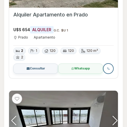
Alquiler Apartamento en Prado
U$S 654
ALQUILER
G.C. $U 1
Prado
Apartamento
2
1
120
120
120 m²
2
Consultar
Whatsapp