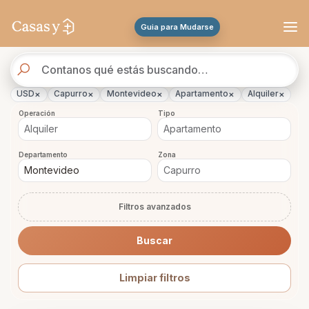
Se actualizaron los resultados. 47 propiedades encontradas.
Guia para Mudarse
Buscador
de
propiedades
×
×
×
×
×
USD
Capurro
Montevideo
Apartamento
Alquiler
Operación
Tipo
Departamento
Zona
Filtros avanzados
Buscar
Limpiar filtros