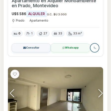
Apartamento en Alquiler Monoambiente
en Prado, Montevideo
U$S 586
ALQUILER
G.C. $U 3.000
Prado
Apartamento
0
1
27
33
33 m²
Consultar
Whatsapp