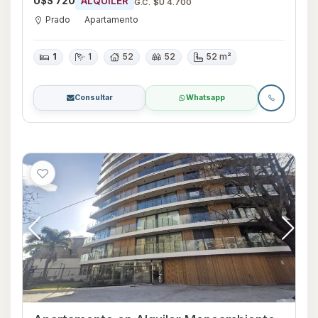
U$S 720
ALQUILER
G.C. $U 4.700
Prado
Apartamento
1
1
52
52
52 m²
Consultar
Whatsapp