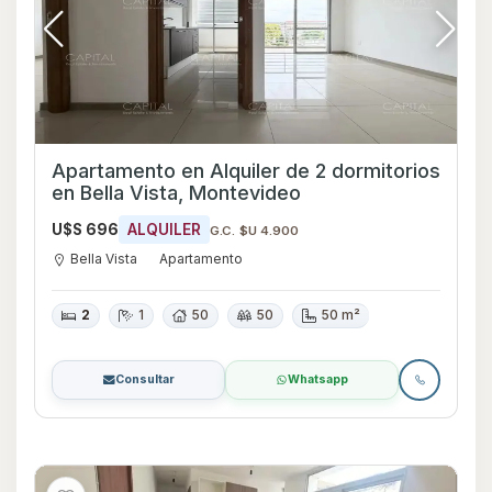
Apartamento en Alquiler de 2 dormitorios
en Bella Vista, Montevideo
U$S 696
ALQUILER
G.C. $U 4.900
Bella Vista
Apartamento
2
1
50
50
50 m²
Consultar
Whatsapp