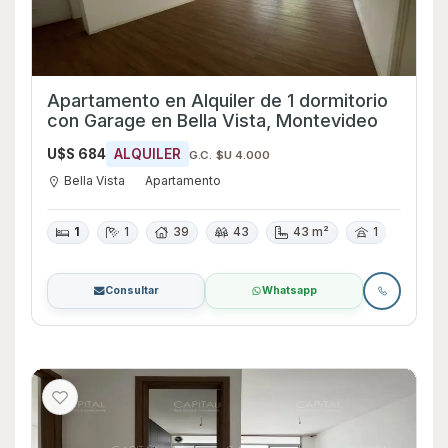
Apartamento en Alquiler de 1 dormitorio
con Garage en Bella Vista, Montevideo
U$S 684
ALQUILER
G.C. $U 4.000
Bella Vista
Apartamento
1
1
39
43
43 m²
1
Consultar
Whatsapp