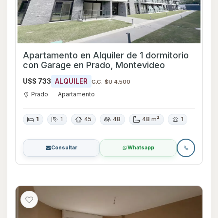
Apartamento en Alquiler de 1 dormitorio
con Garage en Prado, Montevideo
U$S 733
ALQUILER
G.C. $U 4.500
Prado
Apartamento
1
1
45
48
48 m²
1
Consultar
Whatsapp