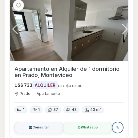
Apartamento en Alquiler de 1 dormitorio
en Prado, Montevideo
U$S 733
ALQUILER
G.C. $U 6.500
Prado
Apartamento
1
1
37
43
43 m²
Consultar
Whatsapp