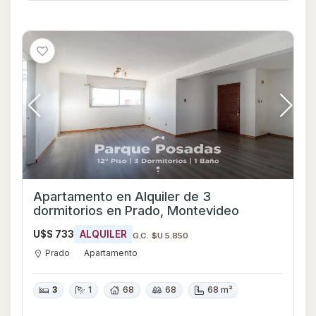
Apartamento en Alquiler de 3
dormitorios en Prado, Montevideo
U$S 733
ALQUILER
G.C. $U 5.850
Prado
Apartamento
3
1
68
68
68 m²