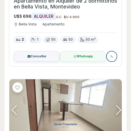
Apartamento en Alquiler de 2 dormitorios
en Bella Vista, Montevideo
U$S 696
ALQUILER
G.C. $U 4.900
Bella Vista
Apartamento
2
1
50
50
50 m²
Consultar
Whatsapp