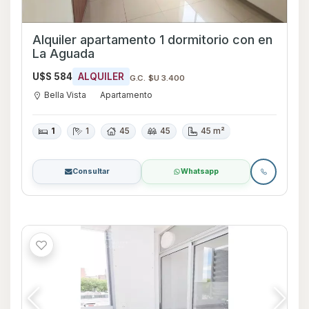
Alquiler apartamento 1 dormitorio con en
La Aguada
U$S 584
ALQUILER
G.C. $U 3.400
Bella Vista
Apartamento
1
1
45
45
45 m²
Consultar
Whatsapp