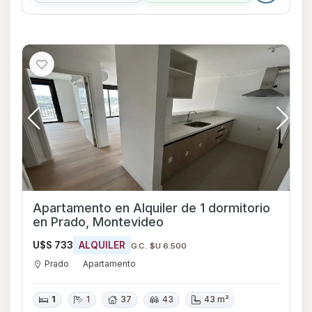
Apartamento en Alquiler de 1 dormitorio
en Prado, Montevideo
U$S 733
ALQUILER
G.C. $U 6.500
Prado
Apartamento
1
1
37
43
43 m²