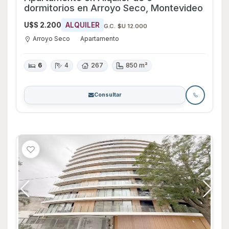
dormitorios en Arroyo Seco, Montevideo
U$S 2.200
ALQUILER
G.C. $U 12.000
Arroyo Seco
Apartamento
6
4
267
850 m²
Consultar