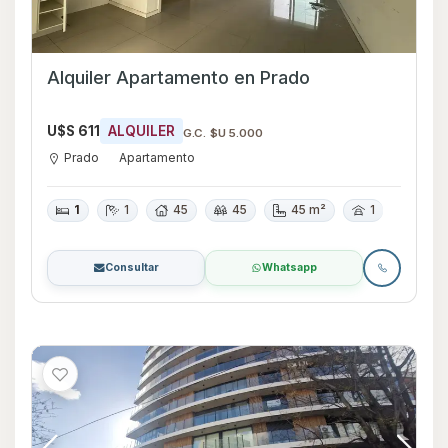
Alquiler Apartamento en Prado
U$S 611
ALQUILER
G.C. $U 5.000
Prado
Apartamento
1
1
45
45
45 m²
1
Consultar
Whatsapp