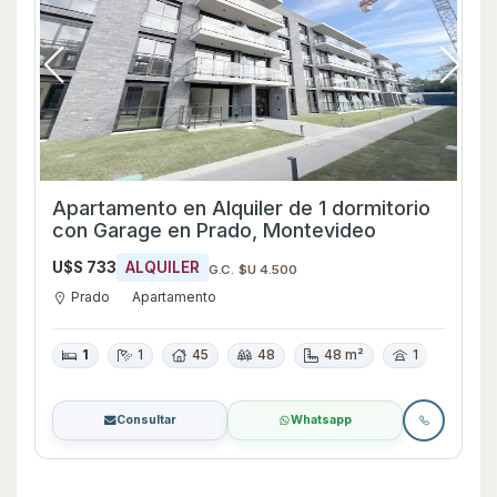
Apartamento en Alquiler de 1 dormitorio
con Garage en Prado, Montevideo
U$S 733
ALQUILER
G.C. $U 4.500
Prado
Apartamento
1
1
45
48
48 m²
1
Consultar
Whatsapp