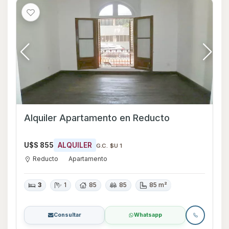
Alquiler Apartamento en Reducto
U$S 855
ALQUILER
G.C. $U 1
Reducto
Apartamento
3
1
85
85
85 m²
Consultar
Whatsapp