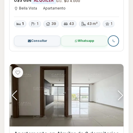
U$S 684
ALQUILER
G.C. $U 4.000
Bella Vista
Apartamento
1
1
39
43
43 m²
1
Consultar
Whatsapp