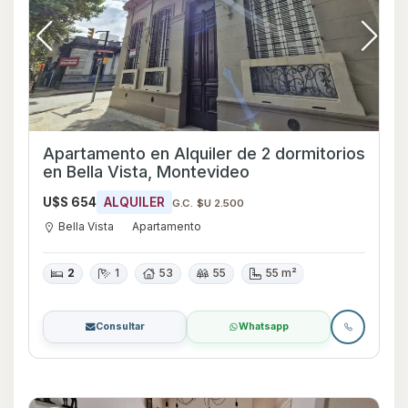
Apartamento en Alquiler de 2 dormitorios
en Bella Vista, Montevideo
U$S 654
ALQUILER
G.C. $U 2.500
Bella Vista
Apartamento
2
1
53
55
55 m²
Consultar
Whatsapp