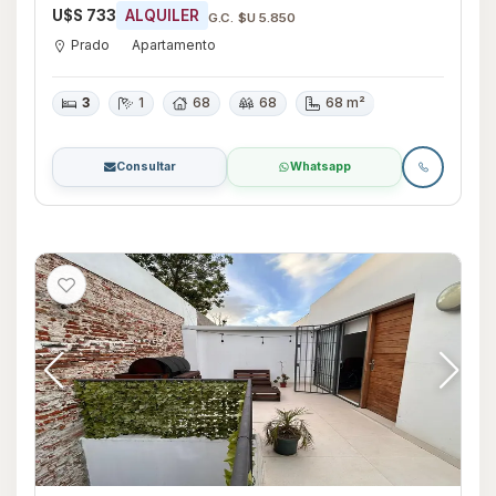
U$S 733
ALQUILER
G.C. $U 5.850
Prado
Apartamento
3
1
68
68
68 m²
Consultar
Whatsapp