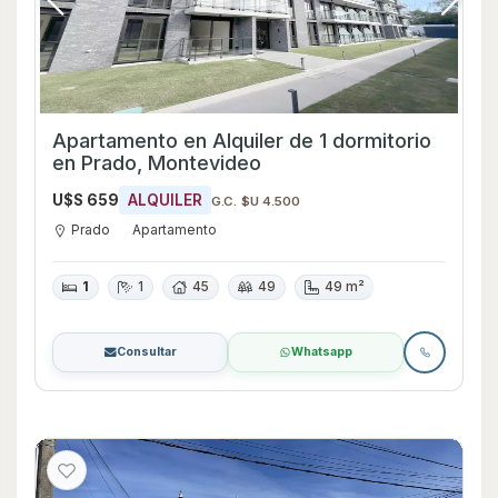
Apartamento en Alquiler de 1 dormitorio
en Prado, Montevideo
U$S 659
ALQUILER
G.C. $U 4.500
Prado
Apartamento
1
1
45
49
49 m²
Consultar
Whatsapp