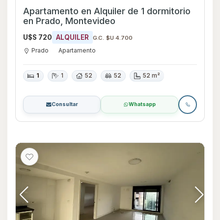
Apartamento en Alquiler de 1 dormitorio
en Prado, Montevideo
U$S 720
ALQUILER
G.C. $U 4.700
Prado
Apartamento
1
1
52
52
52 m²
Consultar
Whatsapp