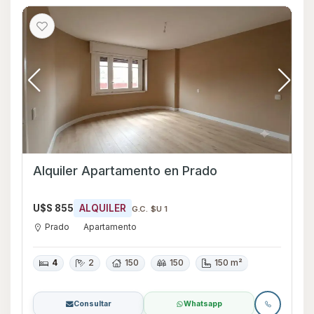
Alquiler Apartamento en Prado
U$S 855
ALQUILER
G.C. $U 1
Prado
Apartamento
4
2
150
150
150 m²
Consultar
Whatsapp