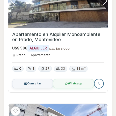
Apartamento en Alquiler Monoambiente
en Prado, Montevideo
U$S 586
ALQUILER
G.C. $U 3.000
Prado
Apartamento
0
1
27
33
33 m²
Consultar
Whatsapp