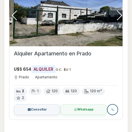
Alquiler Apartamento en Prado
U$S 654
ALQUILER
G.C. $U 1
Prado
Apartamento
2
1
120
120
120 m²
2
Consultar
Whatsapp