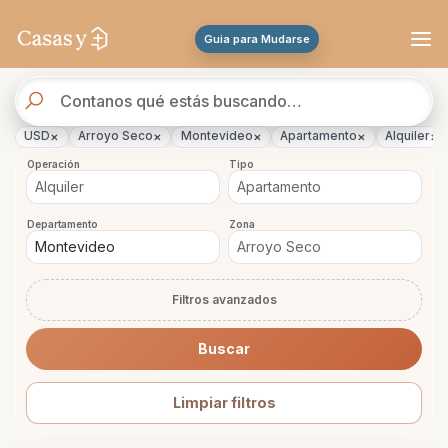
Se actualizaron los resultados. 46 propiedades encontradas.
Guia para Mudarse
Buscador
de
propiedades
×
×
×
×
×
USD
Arroyo Seco
Montevideo
Apartamento
Alquiler
Operación
Tipo
Departamento
Zona
Filtros avanzados
Buscar
Limpiar filtros