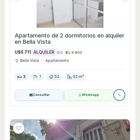
Apartamento de 2 dormitorios en alquiler
en Bella Vista
U$S 711
ALQUILER
G.C. $U 4.900
Bella Vista
Apartamento
2
1
52
52 m²
Consultar
Whatsapp