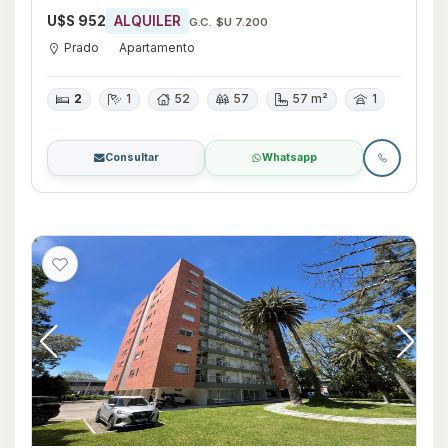
U$S 952
ALQUILER
G.C. $U 7.200
Prado
Apartamento
2
1
52
57
57 m²
1
Consultar
Whatsapp