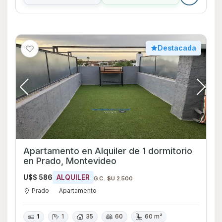
Destacada
Apartamento en Alquiler de 1 dormitorio
en Prado, Montevideo
U$S 586
ALQUILER
G.C. $U 2.500
Prado
Apartamento
1
1
35
60
60 m²