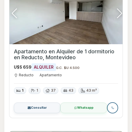
Apartamento en Alquiler de 1 dormitorio
en Reducto, Montevideo
U$S 659
ALQUILER
G.C. $U 4.500
Reducto
Apartamento
1
1
37
43
43 m²
Consultar
Whatsapp