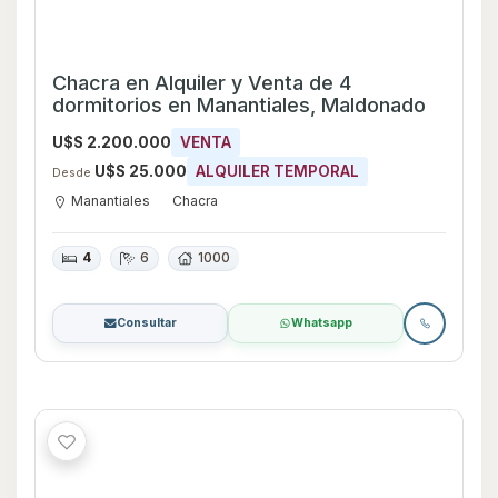
Chacra en Barrio Cerrado El Quijote
U$S 25.000
ALQUILER TEMPORAL
Desde
El Quijote
Chacra
4
4
350
5000
0.5 ha
1
Consultar
Whatsapp