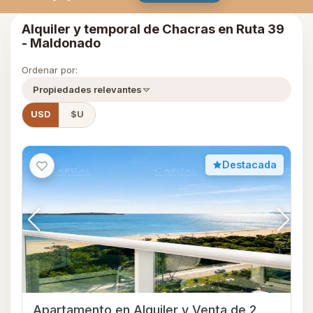
Apartamento en Alquiler y Venta de 2
dormitorios con Piscina y Garage en
Playa Mansa, Maldonado
U$S 680.000
VENTA
U$S 6.000
ALQUILER
G.C. U$S 800
U$S 9.999
ALQUILER TEMPORAL
Desde
Playa Mansa
Apartamento
2
2
82
90
90 m²
1
Consultar
Whatsapp
Destacada