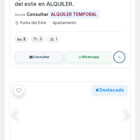
Alquiler departamento de 2 suites más
den. A pasos del mar!
U$S 9.500
ALQUILER
U$S 4.400
ALQUILER TEMPORAL
Desde
Playa Mansa
Apartamento
3
3
98
98 m²
1
Consultar
Whatsapp
Destacada