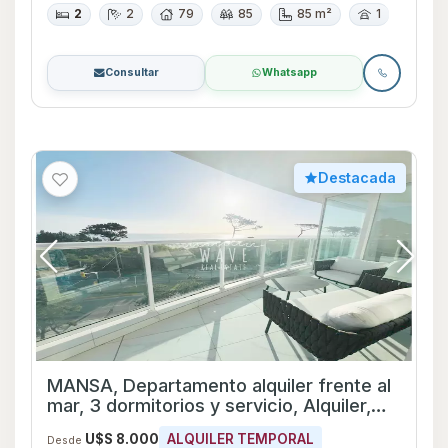
mar, 3 dormitorios y servicio, Alquiler,
Punta del este
U$S 8.000
ALQUILER TEMPORAL
Desde
Playa Mansa
Apartamento
4
4
180
200
200 m²
1
Consultar
Whatsapp
Destacada