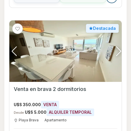
Playa Brava
Apartamento
2
2
79
85
85 m²
1
Consultar
Whatsapp
Destacada
MANSA, Departamento alquiler frente al