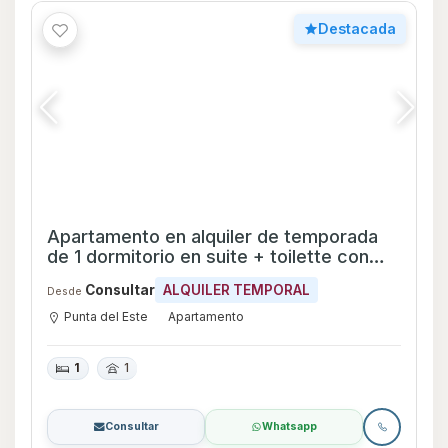
Consultar
Whatsapp
Destacada
Apartamento en Alquiler y Venta de 1
dormitorio con Garage en Península,
Maldonado
U$S 230.000
VENTA
U$S 2.300
ALQUILER TEMPORAL
Desde
Península
Apartamento