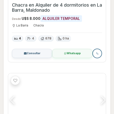
Chacra en Alquiler y Venta de 4
dormitorios en Manantiales, Maldonado
U$S 2.200.000
VENTA
U$S 25.000
ALQUILER TEMPORAL
Desde
Manantiales
Chacra
4
6
1000
Consultar
Whatsapp