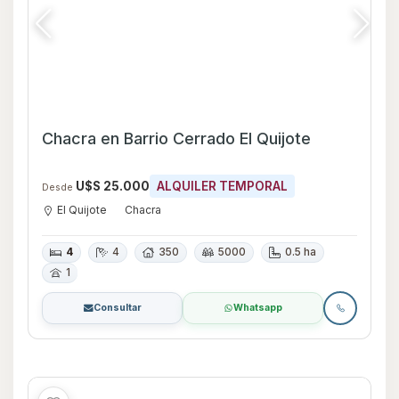
Chacra en Alquiler de 7 dormitorios en La
Juanita, Maldonado
U$S 40.000
ALQUILER TEMPORAL
Desde
La Juanita
Chacra
7
9
400
0 ha