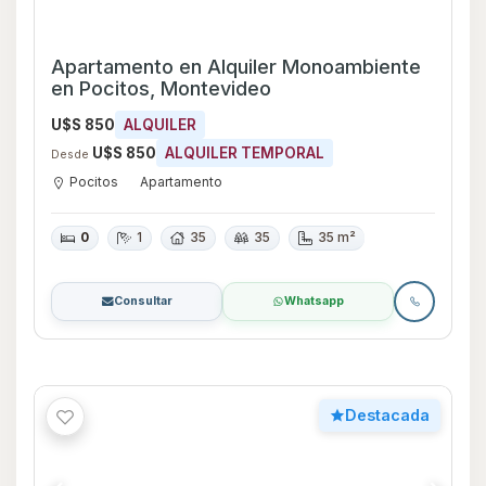
Casa en Alquiler de 2 dormitorios con
Garage en Malvín, Montevideo
U$S 2.000
ALQUILER
U$S 2.000
ALQUILER TEMPORAL
Desde
Malvín
Casa
2
1
80
100
100 m²
1
Consultar
Whatsapp