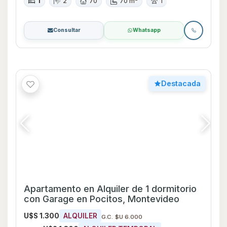
U$S 1.300
ALQUILER
G.C. $U 6.000
U$S 1.300
ALQUILER TEMPORAL
Desde
Pocitos
Apartamento
1
1
48
120
120 m²
1
Consultar
Whatsapp
Destacada