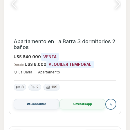
Destacada
Casa en Alquiler y Venta de 2 dormitorios
en Playa Grande, Maldonado
U$S 150.000
VENTA
U$S 1.500
ALQUILER TEMPORAL
Desde
Playa Grande
Casa
2
2
88
295
295 m²