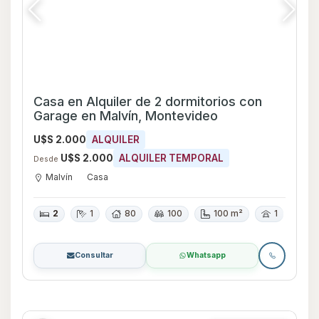
Destacada
Apartamento en Alquiler Monoambiente
en Punta Carretas, Montevideo
U$S 900
ALQUILER
U$S 900
ALQUILER TEMPORAL
Desde
Punta Carretas
Apartamento
0
1
35
50
50 m²