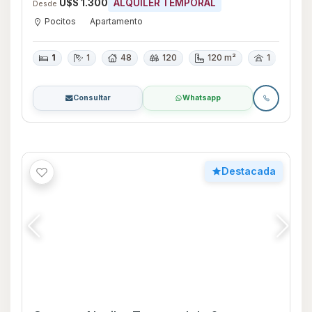
Casa en Alquiler Temporal de 2
dormitorios en Parque del Plata,
Canelones
U$S 600
ALQUILER TEMPORAL
Desde
Parque del Plata
Casa
2
1
50
200
200 m²
Consultar
Whatsapp
Destacada