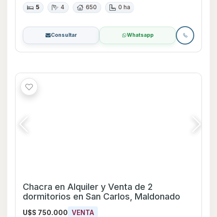
dormitorios en San Carlos, Maldonado
U$S 750.000
VENTA
U$S 15.000
ALQUILER TEMPORAL
Desde
San Carlos
Chacra
2
3
210
0 ha
Consultar
Whatsapp