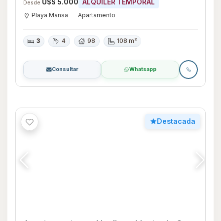
Apartamento en Alquiler y Venta de 3
dormitorios con Piscina y Garage en
Playa Brava, Maldonado
U$S 540.000
VENTA
U$S 17.000
ALQUILER TEMPORAL
Desde
Playa Brava
Apartamento
3
3
166
179
179 m²
1
Consultar
Whatsapp
Destacada