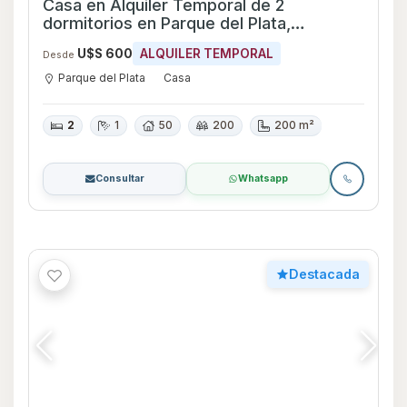
Apartamento en Alquiler Monoambiente
en Pocitos, Montevideo
U$S 850
ALQUILER
U$S 850
ALQUILER TEMPORAL
Desde
Pocitos
Apartamento
0
1
35
35
35 m²
Consultar
Whatsapp
Destacada