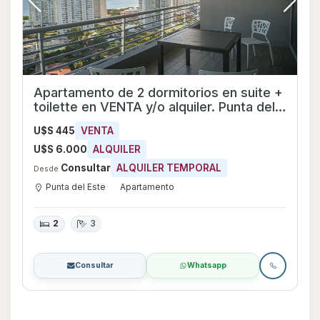
Destacada
Apartamento en alquiler de temporada
de 1 dormitorio en suite + toilette con
parrilla propia en el balcon. Peninsula de
Consultar
ALQUILER TEMPORAL
Desde
Punta del Este
Punta del Este
Apartamento
1
1