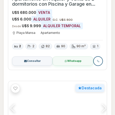
Apartamento en Alquiler y Venta de 2
dormitorios con Piscina en Manantiales,
Maldonado
U$S 600.000
VENTA
U$S 10.000
ALQUILER TEMPORAL
Desde
Manantiales
Apartamento
2
2
100
126
126 m²
Consultar
Whatsapp