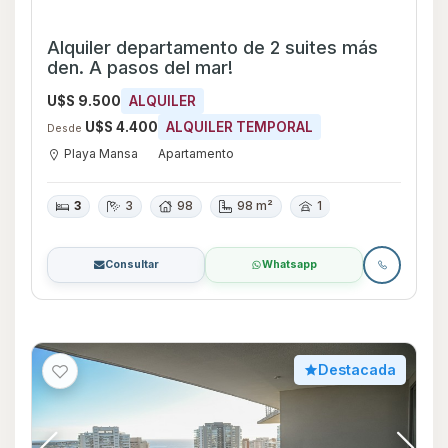
Apartamento de 2 dormitorios en suite +
toilette en VENTA y/o alquiler. Punta del
Este
U$S 445
VENTA
U$S 6.000
ALQUILER
Consultar
ALQUILER TEMPORAL
Desde
Punta del Este
Apartamento
2
3
Consultar
Whatsapp