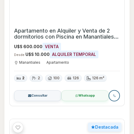
Destacada
Casa en Alquiler y Venta de 5
dormitorios con Piscina y Garage en
Punta del Este, Maldonado
U$S 950.000
VENTA
U$S 8.900
ALQUILER
G.C. $U 24.000
U$S 12.000
ALQUILER TEMPORAL
Desde
Punta del Este
Casa
5
4
400
1017
1.017 m²
1