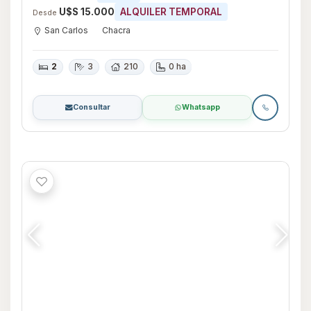
Chacra en Alquiler de 4 dormitorios en La
Barra, Maldonado
U$S 8.000
ALQUILER TEMPORAL
Desde
La Barra
Chacra
4
4
678
0 ha
Consultar
Whatsapp