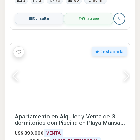
Maldonado
U$S 398.000
VENTA
U$S 5.000
ALQUILER TEMPORAL
Desde
Playa Mansa
Apartamento
3
4
98
108 m²
Consultar
Whatsapp
Destacada