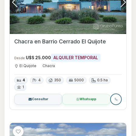
Chacra en Barrio Cerrado El Quijote
U$S 25.000
ALQUILER TEMPORAL
Desde
El Quijote
Chacra
4
4
350
5000
0.5 ha
1
Consultar
Whatsapp