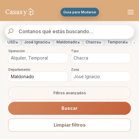
Se actualizaron los resultados. 288 propiedades encontradas.
Guia para Mudarse
Buscador
de
propiedades
×
×
×
×
×
USD
José Ignacio
Maldonado
Chacra
Temporal
Al
Operación
Tipo
Departamento
Zona
Filtros avanzados
Buscar
Limpiar filtros